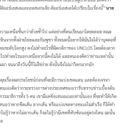
ีติมอร์เลสเตและออสเตรเลีย ติมอร์เลสเตได้เปรียบในเรื่องนี้”
นาย
ความเหนือชั้นกว่าด้วยซ้ำไป แต่อย่างที่ตนเรียนมาโดยตลอด คณะ
็นจากทั้งฝ่ายไทยและกัมพูชา ทั้งหมดนี้อยากให้มั่นใจได้ว่าบุคคลที่
ังคมระดับโลกสูง คงไม่ทำอะไรที่ผิดกติกาของ UNCLOS โดยต้องลาก
ปทำอะไรนอกเหนือจากนี้คงไม่ได้ และตนเองคิดว่าท่านเหล่านั้น
นมาถึงวันนี้ก็ไม่ใช่ง่าย ดังนั้นจึงไม่น่าวิตกมากนัก
คุยเรื่องผลประโยชน์ก่อนที่จะมีการแบ่งเขตแดน และต้องเจรจา
 ตนเองคิดว่ากระทรวงการต่างประเทศของเรารับทราบข่าวเบื้องต้น
าะกรรมาธิการทั้ง 5 คน เขามีแค่ข้อเสนอแนะเท่านั้นเอง ที่จะทำให้เกิด
เสนอว่าหากขีดเส้น ลากเส้น หรือแบ่งเขตทางทะเลไม่สำเร็จ ก็ให้ทำ
ู้ว่าหากไม่ลากเส้น ก็จะไม่รู้ว่ามีเขตที่ทับซ้อนอยู่ตรงไหน ฉะนั้น
กล