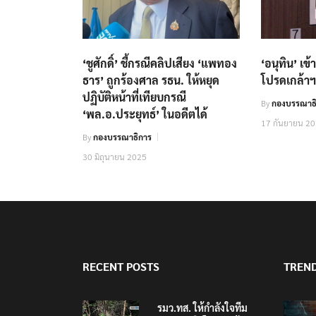
‘ชูศักดิ์’ ชี้กรณีคลิปเสียง ‘แพทอง
‘อนุทิน’ เ
ธาร’ ถูกร้องศาล รธน. ให้หยุด
โปรดเกล้าฯ
ปฏิบัติหน้าที่เทียบกรณี
By
กองบรรณาธ
‘พล.อ.ประยุทธ์’ ในอดีตได้
17 กันยายน 2
By
กองบรรณาธิการ
30 มิถุนายน 2025
RECENT POSTS
TREN
รมว.ทส. ให้กำลังใจทีม