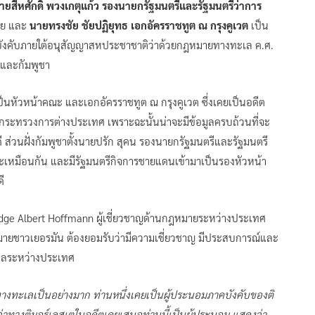
ายสีหศักดิ์ พวงเกตุแก้ว รองนายกรัฐมนตรีและรัฐมนตรีว่าการ
ทย และ
นายทรงชัย ชัยปฏิยุทธ เอกอัครราชทูต ณ กรุงคูเวต
เป็น
ังคับภายใต้อนุสัญญาสหประชาชาติว่าด้วยกฎหมายทางทะเล ค.ศ.
และกัมพูชา
็นหัวหน้าคณะ และเอกอัครราชทูต ณ กรุงคูเวต ซึ่งเคยเป็นอดีต
ะทรวงการต่างประเทศ เพราะฉะนั้นน่าจะมีข้อมูลครบถ้วนที่จะ
 ส่วนฝั่งกัมพูชาตั้งนายปรัก สุคน รองนายกรัฐมนตรีและรัฐมนตรี
เหมือนกัน และมีรัฐมนตรีกิจการชายแดนเข้ามาเป็นรองหัวหน้า
ี
Judge Albert Hoffmann ผู้เชี่ยวชาญด้านกฎหมายระหว่างประเทศ
ายชาวเยอรมัน ต้องยอมรับว่ามีความเชี่ยวชาญ มีประสบการณ์และ
ะเลระหว่างประเทศ
ทางทะเลเป็นอย่างมาก ท่านหนึ่งเคยเป็นผู้ประนอมภาคบังคับของติ
ตว่าทางติมอร์เลสเตในอดีตเคยเสนอท่านนี้เป็นผู้ประนอม แสดงว่า