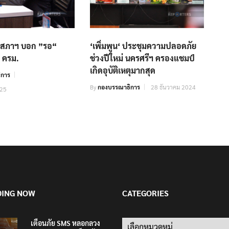
ข้าสภาฯ บอก ”รอ“
‘เพิ่มพูน‘ ประชุมความปลอดภัย
 ครม.
ช่วงปีใหม่ นครศรีฯ ครองแชมป์
เกิดอุบัติเหตุมากสุด
ิการ
By
กองบรรณาธิการ
28 ธันวาคม 2024
025
DING NOW
CATEGORIES
เตือนภัย SMS หลอกลวง
Categories