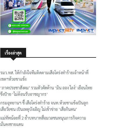
เรื่องล่าสุด
รมว.ทส. ให้กำลังใจทีมติดตามเสือโคร่งทำร้ายเจ้าหน้าที่
เขตฯห้วยขาแข้ง
‘ภาคประชาสังคม’ รวมตัวคัดค้าน ‘มิน ออง ไลง์’ เยือนไทย
ขึงป้าย ‘ไม่ต้อนรับอาชญากร’
กรมอุทยานฯ ชี้ เสือโคร่งทำร้าย จนท.ห้วยขาแข้งเป็นลูก
เสือวัยซน เป็นเหตุบังเอิญ ไม่เข้าข่าย ‘เสือกินคน’
แม่ทัพน้อยที่ 2 ย้ำบทบาทสื่อมวลชนหนุนภารกิจความ
มั่นคงชายแดน