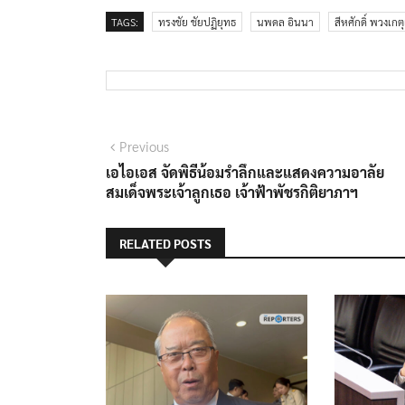
TAGS:
ทรงชัย ชัยปฏิยุทธ
นพดล อินนา
สีหศักดิ์ พวงเกต
แนะแนว
Previous
Previous
post:
เอไอเอส จัดพิธีน้อมรำลึกและแสดงความอาลัย
เรื่อง
สมเด็จพระเจ้าลูกเธอ เจ้าฟ้าพัชรกิติยาภาฯ
RELATED POSTS