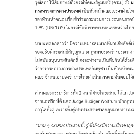
วุฒิสภา ให้สัมภาษณ์ถึงกรณีที่คณะรัฐมนตรี (ครม.) ตั้ง
น
กระทรวงการต่างประเทศ
เป็นหัวหน้าคณะเจรจาฝ่ายไ
รองหัวหน้าคณะ เพื่อเข้าร่วมกระบวนการประนอมภาคบ
1982 (UNCLOS) ในกรณีข้อพิพาททางทะเลระหว่างไทย
นายนพดลกล่าวว่า มีความเหมาะสมมากที่นายสีหศักดิ์เป
รองอธิบดีกรมสนธิสัญญาและกฎหมายระหว่างประเทศ กร
ไปสนับสนุนนายสีหศักดิ์ คงจะทำงานเป็นทีมกันได้ด้วยดี
ว่าการกระทรวงการต่างประเทศกัมพูชา เป็นหัวหน้าคณะ
คณะ ซึ่งตนเองมองว่าฝ่ายไทยดำเนินการตามขั้นตอนได้ด
ส่วนคณะกรรมาธิการทั้ง 2 คน ที่ฝ่ายไทยเสนอ ได้แก่ 
จากแอฟริกาใต้ และ Judge Rudiger Wolfrum นักกฎหม
อาวุโสทั้งคู่ เพราะทั้งคู่เป็นประธานศาลกฎหมายทางท
“นาน ๆ จะเสนอประธานทั้งคู่ ซึ่งก็จะมีความเชี่ยวชาญ
มอร์เลสเตและออสเตรเลียเช่นเดียวกัน เป็นที่น่าสังเก