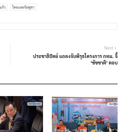
ุแก้ว
ไทยและกัมพูชา
Next
Next
post:
ประชาธิปัตย์ แถลงจับพิรุธโครงการ กทม. จี้
‘ชัชชาติ’ ตอบ