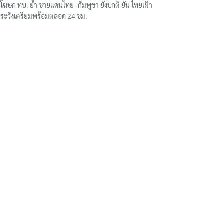
โฆษก ทบ. ย้ำ ชายแดนไทย–กัมพูชา ยังปกติ ยัน ไทยเฝ้า
ระวังเตรียมพร้อมตลอด 24 ชม.