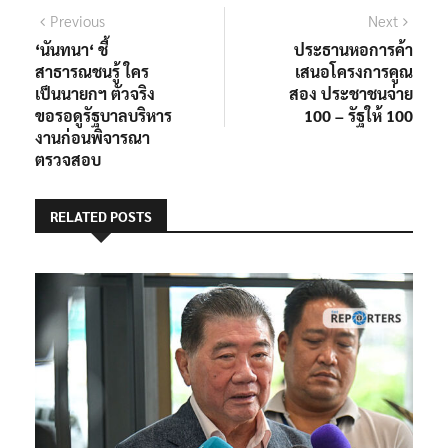
แนะแนว
Previous
Next
Previous
Next
post:
post:
‘นันทนา‘ ชี้
ประธานหอการค้า
เรื่อง
สาธารณชนรู้ ใคร
เสนอโครงการคูณ
เป็นนายกฯ ตัวจริง
สอง ประชาชนจ่าย
ขอรอดูรัฐบาลบริหาร
100 – รัฐให้ 100
งานก่อนพิจารณา
ตรวจสอบ
RELATED POSTS