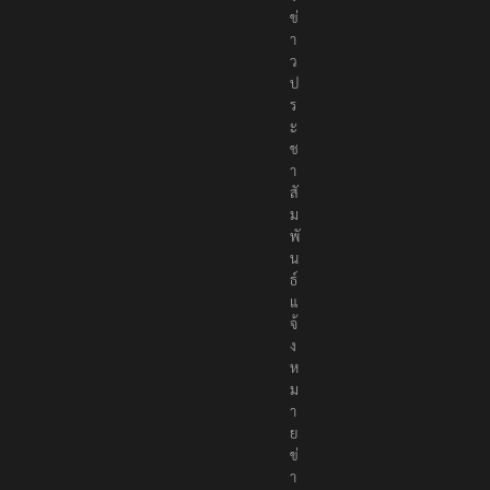
ข่
า
ว
ป
ร
ะ
ช
า
สั
ม
พั
น
ธ์
แ
จ้
ง
ห
ม
า
ย
ข่
า