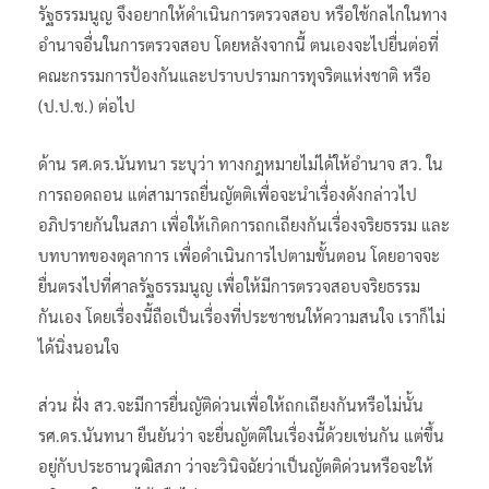
รัฐธรรมนูญ จึงอยากให้ดำเนินการตรวจสอบ หรือใช้กลไกในทาง
อำนาจอื่นในการตรวจสอบ โดยหลังจากนี้ ตนเองจะไปยื่นต่อที่
คณะกรรมการป้องกันและปราบปรามการทุจริตแห่งชาติ หรือ
(ป.ป.ช.) ต่อไป
ด้าน รศ.ดร.นันทนา ระบุว่า ทางกฎหมายไม่ได้ให้อำนาจ สว. ใน
การถอดถอน แต่สามารถยื่นญัตติเพื่อจะนำเรื่องดังกล่าวไป
อภิปรายกันในสภา เพื่อให้เกิดการถกเถียงกันเรื่องจริยธรรม และ
บทบาทของตุลาการ เพื่อดำเนินการไปตามขั้นตอน โดยอาจจะ
ยื่นตรงไปที่ศาลรัฐธรรมนูญ เพื่อให้มีการตรวจสอบจริยธรรม
กันเอง โดยเรื่องนี้ถือเป็นเรื่องที่ประชาชนให้ความสนใจ เราก็ไม่
ได้นิ่งนอนใจ
ส่วน ฝั่ง สว.จะมีการยื่นญัติด่วนเพื่อให้ถกเถียงกันหรือไม่นั้น
รศ.ดร.นันทนา ยืนยันว่า จะยื่นญัตติในเรื่องนี้ด้วยเช่นกัน แต่ขึ้น
อยู่กับประธานวุฒิสภา ว่าจะวินิจฉัยว่าเป็นญัตติด่วนหรือจะให้