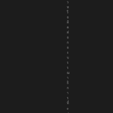
ว
ห
รื
อ
ติ
ด
ต่
อ
ก
อ
ง
บ
ร
ร
ณ
า
ธิ
ก
า
ร
ที่
e