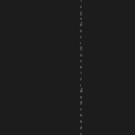
า
ง
ถู
ก
ต้
อ
ง
เ
ป็
น
ก
ล
า
ง
เ
พื่
อ
สั
ง
ค
ม
ส่
ง