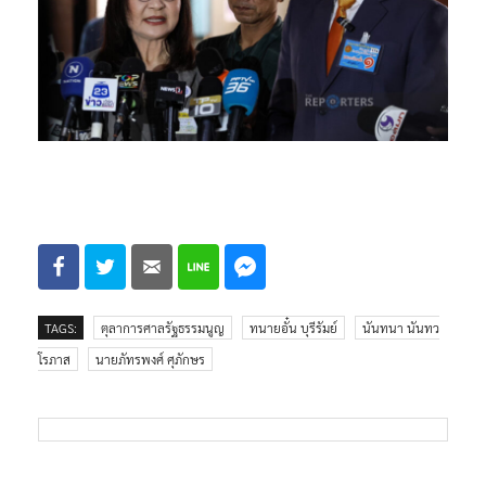
TAGS:
ตุลาการศาลรัฐธรรมนูญ
ทนายอั๋น บุรีรัมย์
นันทนา นันทว
โรภาส
นายภัทรพงศ์ ศุภักษร