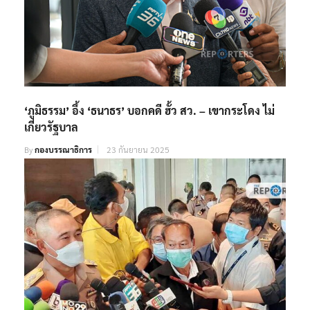
‘ภูมิธรรม’ อึ้ง ‘ธนาธร’ บอกคดี ฮั้ว สว. – เขากระโดง ไม่
เกี่ยวรัฐบาล
By
กองบรรณาธิการ
23 กันยายน 2025