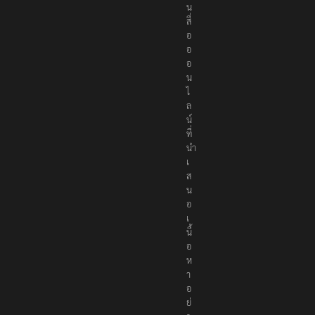
น
สื่
อ
อ
อ
น
ไ
ล
น์
ที่
นำ
เ
ส
น
อ
เ
นื้
อ
ห
า
อ
ย่