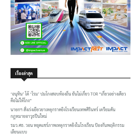
เรื่องล่าสุด
‘อนุทิน’ โต้ ‘โรม’ ปมโกงสอบท้องถิ่น ยันไม่เกี่ยว TOR “เกี่ยวอย่างเดียว
คือไม่ให้โกง”
นายกฯ สั่งเร่งเยียวยาเหตุกราดยิงโรงเรียนเทพศิรินทร์ เตรียมดัน
กฎหมายอาวุธปืนใหม่
รมว.ศธ. วอน หยุดแชร์ภาพเหตุกราดยิงในโรงเรียน ป้องกันพฤติกรรม
เลียนแบบ