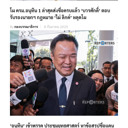
โผ ครม.อนุทิน 1 ล่าสุดส่งชื่อครบแล้ว ‘บวรศักดิ์’ ตอบ
รับรองนายกฯ กฎหมาย ‘ไผ่ ลิกค์’ หลุดโผ
By
กองบรรณาธิการ
8 กันยายน 2025
‘อนุทิน’ เข้าพรรค ประชุมยุทธศาสตร์ หาข้อสรุปชื่อแคน