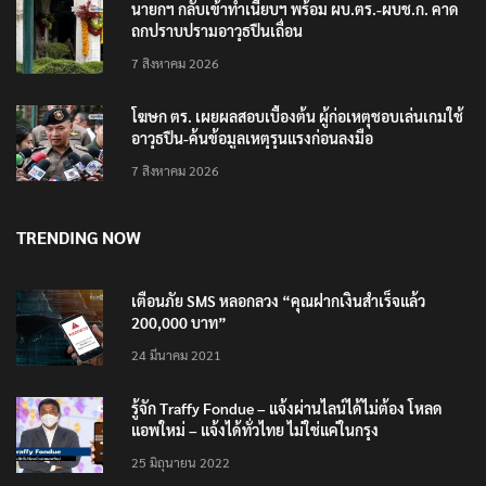
นายกฯ กลับเข้าทำเนียบฯ พร้อม ผบ.ตร.-ผบช.ก. คาด
ถกปราบปรามอาวุธปืนเถื่อน
7 สิงหาคม 2026
โฆษก ตร. เผยผลสอบเบื้องต้น ผู้ก่อเหตุชอบเล่นเกมใช้
อาวุธปืน-ค้นข้อมูลเหตุรุนแรงก่อนลงมือ
7 สิงหาคม 2026
TRENDING NOW
เตือนภัย SMS หลอกลวง “คุณฝากเงินสำเร็จแล้ว
200,000 บาท”
24 มีนาคม 2021
รู้จัก Traffy Fondue – แจ้งผ่านไลน์ได้ไม่ต้อง โหลด
แอพใหม่ – แจ้งได้ทั่วไทย ไม่ใช่แค่ในกรุง
25 มิถุนายน 2022