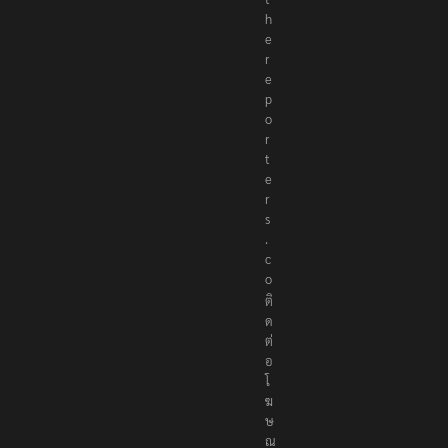
h
e
r
e
p
o
r
t
e
r
s
.
c
o
ติ
ด
ต่
อ
โ
ฆ
ษ
ณ