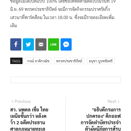
ข้อมูลไม่ได้เปิดแบบ 100% โดยขอให้ติดตามต่อไปในวันที่ 19
มิ.ย. 69 พรรคประชาธิปัตย์ จะมีการจัดกิจกรรมปราศรัยกึ่ง
เสวนาที่พาร์คสีลม ในเวลา 18.00 น. ซึ่งจะมีรายละเอียดเพิ่ม
เติม
TAGS:
กรณ์ จาติกวณิช
พรรคประชาธิปัตย์
อนุชา บูรพชัยศรี
แนะแนว
Previous
Next
Previous
Next
post:
post:
สว. นพดล เชื่อ ไทย
’อธิบดีกรมการ
เรื่อง
เหนือชั้นกว่า หลังค
ปกครอง‘ คิกออฟ
ว้า 2 อดีตประธาน
การจัดทำบัตรประจำ
ศาลกฎหมายทะเล
ตัวผู้หนีภัยการสู้รบ