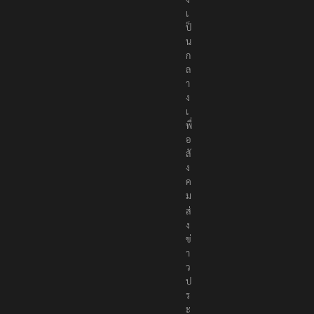
เ
ป็
น
ก
ล
า
ง
เ
พื่
อ
สั
ง
ค
ม
ส่
ง
ข่
า
ว
ป
ร
ะ