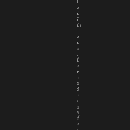
ไ
ล
น์
ที่
นำ
เ
ส
น
อ
เ
นื้
อ
ห
า
อ
ย่
า
ง
ถู
ก
ต้
อ
ง