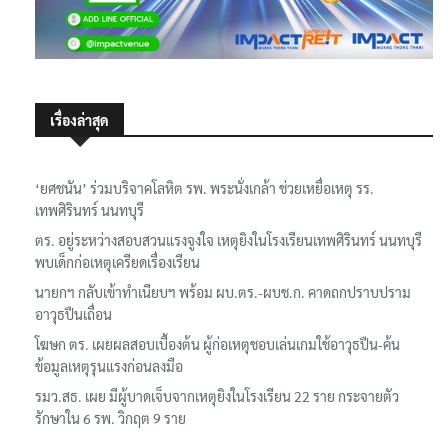
เรื่องล่าสุด
‘ยศชนัน’ ร่วมบริจาคโลหิต รพ. พระนั่งเกล้า ช่วยเหยื่อเหตุ รร.
เทพศิรินทร์ นนทบุรี
ตร. อยู่ระหว่างสอบสวนแรงจูงใจ เหตุยิงในโรงเรียนเทพศิรินทร์ นนทบุรี
พบเด็กก่อเหตุเครียดเรื่องเรียน
นายกฯ กลับเข้าทำเนียบฯ พร้อม ผบ.ตร.-ผบช.ก. คาดถกปราบปราม
อาวุธปืนเถื่อน
โฆษก ตร. เผยผลสอบเบื้องต้น ผู้ก่อเหตุชอบเล่นเกมใช้อาวุธปืน-ค้น
ข้อมูลเหตุรุนแรงก่อนลงมือ
รมว.สธ. เผย มีผู้บาดเจ็บจากเหตุยิงในโรงเรียน 22 ราย กระจายตัว
รักษาใน 6 รพ. วิกฤต 9 ราย