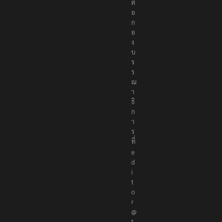
ต่
อ
ก
อ
ง
บ
ร
ร
ณ
า
ธิ
ก
า
ร
ที่
e
d
i
t
o
r
@
t