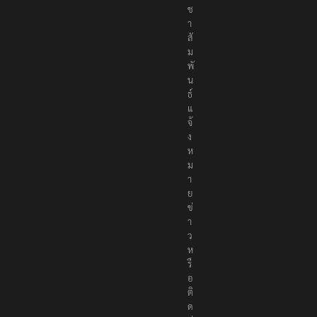
ช
า
สั
ม
พั
น
ธ์
แ
จ้
ง
ห
ม
า
ย
ข่
า
ว
ห
รื
อ
ติ
ด