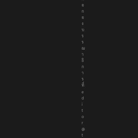
อ
ก
อ
ง
บ
ร
ร
ณ
า
ธิ
ก
า
ร
ที่
e
d
i
t
o
r
@
t