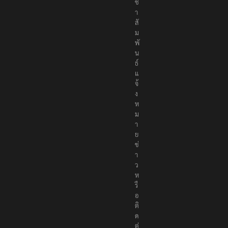
ช
า
สั
ม
พั
น
ธ์
แ
จ้
ง
ห
ม
า
ย
ข่
า
ว
ห
รื
อ
ติ
ด
ต่