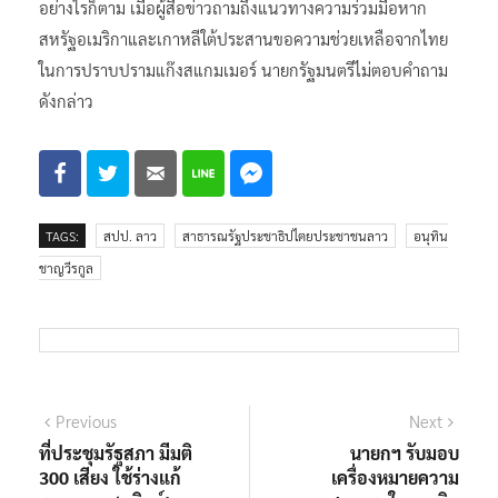
อย่างไรก็ตาม เมื่อผู้สื่อข่าวถามถึงแนวทางความร่วมมือหาก
สหรัฐอเมริกาและเกาหลีใต้ประสานขอความช่วยเหลือจากไทย
ในการปราบปรามแก๊งสแกมเมอร์ นายกรัฐมนตรีไม่ตอบคำถาม
ดังกล่าว
TAGS:
สปป. ลาว
สาธารณรัฐประชาธิปไตยประชาชนลาว
อนุทิน
ชาญวีรกูล
แนะแนว
Previous
Next
Previous
Next
post:
post:
ที่ประชุมรัฐสภา มีมติ
นายกฯ รับมอบ
เรื่อง
300 เสียง ใช้ร่างแก้
เครื่องหมายความ