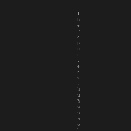
T
h
e
R
e
p
o
r
t
e
r
s
เ
ป็
น
สื่
อ
อ
อ
น
ไ