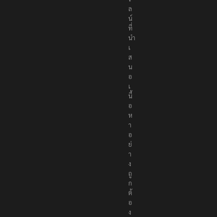
ล
น์
ที่
นำ
เ
ส
น
อ
เ
นื้
อ
ห
า
อ
ย่
า
ง
ถู
ก
ต้
อ
ง