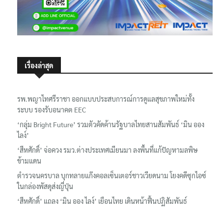
เรื่องล่าสุด
รพ.พญาไทศรีราชา ออกแบบประสบการณ์การดูแลสุขภาพใหม่ทั้ง
ระบบ รองรับอนาคต EEC
‘กลุ่ม Bright Future’ รวมตัวคัดค้านรัฐบาลไทยสานสัมพันธ์ ‘มิน ออง
ไลง์’
‘สีหศักดิ์’ จ่อควง รมว.ต่างประเทศเมียนมา ลงพื้นที่แก้ปัญหามลพิษ
ข้ามแดน
ตำรวจนครบาล บุกทลายแก๊งคอลเซ็นเตอร์ชาวเวียดนาม โยงคดีซุกไอซ์
ในกล่องพัสดุส่งญี่ปุ่น
‘สีหศักดิ์’ แถลง ‘มิน ออง ไลง์’ เยือนไทย เดินหน้าฟื้นปฏิสัมพันธ์