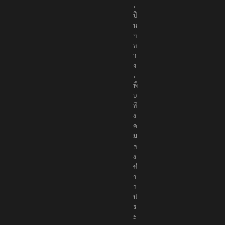
เ
ป็
น
ก
ล
า
ง
เ
พื่
อ
สั
ง
ค
ม
ส่
ง
ข่
า
ว
ป
ร
ะ