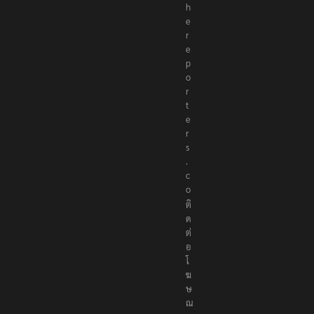
h
e
r
e
p
o
r
t
e
r
s
.
c
o
ติ
ด
ต่
อ
โ
ฆ
ษ
ณ