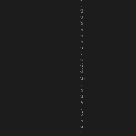
เ
ป็
น
สื่
อ
อ
อ
น
ไ
ล
น์
ที่
นำ
เ
ส
น
อ
เ
นื้
อ
ห
า