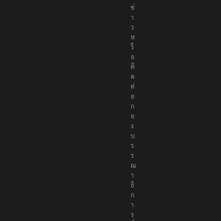
ข่
า
ว
ห
รื
อ
ติ
ด
ต่
อ
ก
อ
ง
บ
ร
ร
ณ
า
ธิ
ก
า
ร