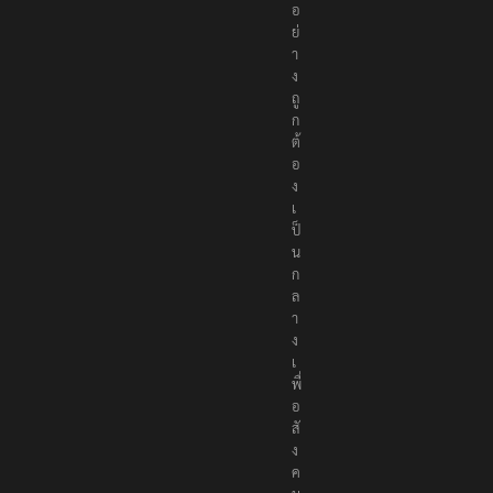
อ
ย่
า
ง
ถู
ก
ต้
อ
ง
เ
ป็
น
ก
ล
า
ง
เ
พื่
อ
สั
ง
ค