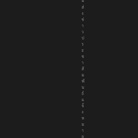
ม
ส่
ง
ข่
า
ว
ป
ร
ะ
ช
า
สั
ม
พั
น
ธ์
แ
จ้
ง
ห
ม
า
ย