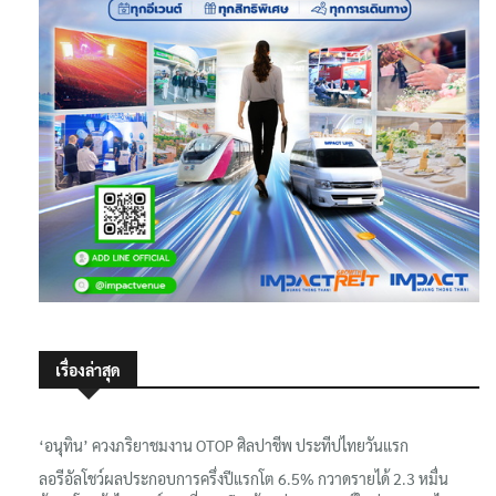
เรื่องล่าสุด
‘อนุทิน’ ควงภริยาชมงาน OTOP ศิลปาชีพ ประทีปไทยวันแรก
ลอรีอัลโชว์ผลประกอบการครึ่งปีแรกโต 6.5% กวาดรายได้ 2.3 หมื่น