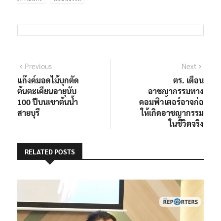
แนะแนว
Previous
Next
Previous
Next
post:
post:
แก๊งค์มอดไม้บุกตัด
ตร. เตือน
เรื่อง
ต้นตะเคียนอายุนับ
อาชญากรรมทาง
100 ปีบนเขาต้นน้ำ
คอมพิวเตอร์อาจก่อ
สายบุรี
ให้เกิดอาชญากรรม
ในชีวิตจริง
RELATED POSTS