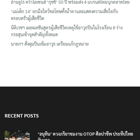
ล้านยูโร คว้าไลเซนส์ ‘กุชชี่’ 50 ปี พร้อมส่ง 4 แบรนด์ใหม่บุกตลาดไทย
‘แม่เด็ก 14’ ยกมือไหว้ขอโทษทั้งน้ำตาและแสดงความเสียใจกับ
ครอบครัวผู้เสียชีวิต
นิติเวชฯ เผยผลชันสูตรผู้เสียชีวิตเหตุใช้อาวุธปืนในโรงเรียน 8 ร่าง
กระสุนเข้าจุดสำคัญทั้งหมด
นายกฯ สั่งคุมปืนเข้มอาวุธ เตรียมแก้กฎหมาย
RECENT POSTS
‘อนุทิน’ ควงภริยาชมงาน OTOP ศิลปาชีพ ประทีปไทย