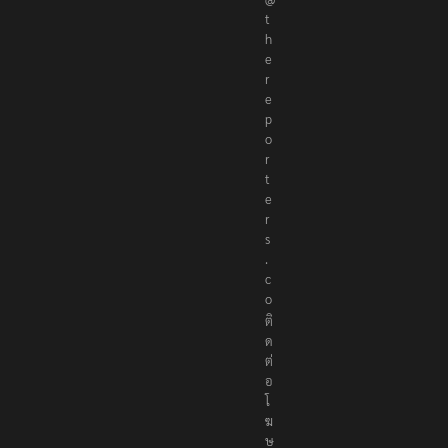
t
h
e
r
e
p
o
r
t
e
r
s
.
c
o
ติ
ด
ต่
อ
โ
ฆ
ษ