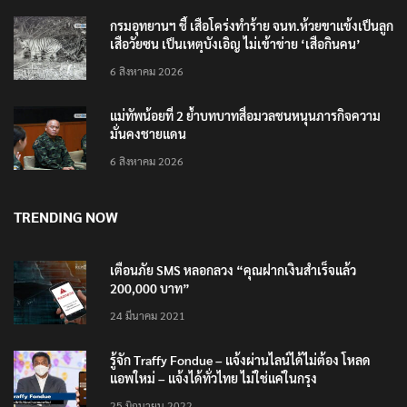
กรมอุทยานฯ ชี้ เสือโคร่งทำร้าย จนท.ห้วยขาแข้งเป็นลูก
เสือวัยซน เป็นเหตุบังเอิญ ไม่เข้าข่าย ‘เสือกินคน’
6 สิงหาคม 2026
แม่ทัพน้อยที่ 2 ย้ำบทบาทสื่อมวลชนหนุนภารกิจความ
มั่นคงชายแดน
6 สิงหาคม 2026
TRENDING NOW
เตือนภัย SMS หลอกลวง “คุณฝากเงินสำเร็จแล้ว
200,000 บาท”
24 มีนาคม 2021
รู้จัก Traffy Fondue – แจ้งผ่านไลน์ได้ไม่ต้อง โหลด
แอพใหม่ – แจ้งได้ทั่วไทย ไม่ใช่แค่ในกรุง
25 มิถุนายน 2022