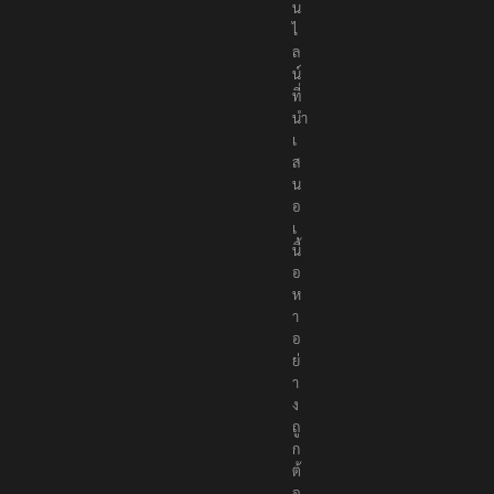
น
ไ
ล
น์
ที่
นำ
เ
ส
น
อ
เ
นื้
อ
ห
า
อ
ย่
า
ง
ถู
ก
ต้
อ