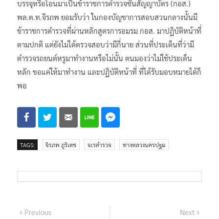
บรรจุหรือโอนมาเป็นข้าราชการตำรวจชั้นสัญญาบัตร (กอส.)
พล.ต.ท.จิรภพ ยอมรับว่า ในกองบัญชาการสอบสวนกลางนั้นมี
ข้าราชการตำรวจที่ผ่านหลักสูตรการอมรม กอส. มาปฏิบัติหน้าที่
ตามปกติ แต่ยังไม่ได้ตรวจสอบว่ามีกี่นาย ส่วนที่ประเด็นที่ว่ามี
ตำรวจรถยนต์หรูมาทำงานหรือไม่นั้น ตนมองว่าไม่ใช้ประเด็น
หลัก ขอแค่ให้มาทำงาน และปฏิบัติหน้าที่ ที่ได้รับมอบหมายได้ก็
พอ
TAGS:
จิรภพ ภูริเดช
จเรตำรวจ
ทางหลวงนครปฐม
แนะแนว
Previous
Next
Previous
Next