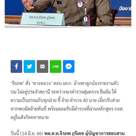
‘จิรภพ’ สั่ง ‘ทางหลวง’ สอบ ผกก. อ้างพาลูกน้องรายงานตัว
ปม ไม่อยู่ประจำสถานี ระหว่างจเรตำรวจสุ่มตรวจ ยืนยัน ให้
ความเป็นธรรมกับทุกฝ่าย ชี้ ย้าย ตำรวจ 40 นาย เอี่ยวรับส่วย
หากพบผิดย้ายทันที พร้อมยอมรับมีตำรวจที่ผ่านหลักสูตร กอส.
อยู่ในสังกัดหลายนาย
วันนี้ (14 มิ.ย. 66)
พล.ต.ท.จิรภพ ภูริเดช ผู้บัญชาการสอบสวน