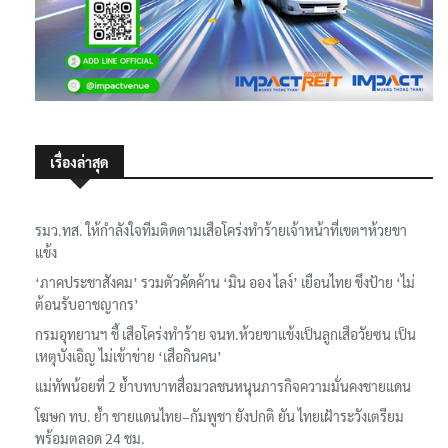
เรื่องล่าสุด
รมว.ทส. ให้กำลังใจทีมติดตามเสือโคร่งทำร้ายเจ้าหน้าที่เขตฯห้วยขา
แข้ง
‘ภาคประชาสังคม’ รวมตัวคัดค้าน ‘มิน ออง ไลง์’ เยือนไทย ขึงป้าย ‘ไม่
ต้อนรับอาชญากร’
กรมอุทยานฯ ชี้ เสือโคร่งทำร้าย จนท.ห้วยขาแข้งเป็นลูกเสือวัยซน เป็น
เหตุบังเอิญ ไม่เข้าข่าย ‘เสือกินคน’
แม่ทัพน้อยที่ 2 ย้ำบทบาทสื่อมวลชนหนุนภารกิจความมั่นคงชายแดน
โฆษก ทบ. ย้ำ ชายแดนไทย–กัมพูชา ยังปกติ ยัน ไทยเฝ้าระวังเตรียม
พร้อมตลอด 24 ชม.