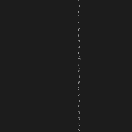
ง
เ
ป็
น
ก
ล
า
ง
เ
พื่
อ
สั
ง
ค
ม
ส่
ง
ข่
า
ว
ป
ร