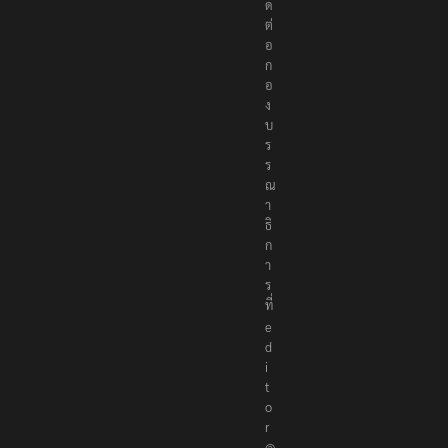
ด
ต่
อ
ก
อ
ง
บ
ร
ร
ณ
า
ธิ
ก
า
ร
ที่
e
d
i
t
o
r
@