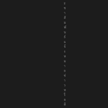
ะ
ช
า
สั
ม
พั
น
ธ์
แ
จ้
ง
ห
ม
า
ย
ข่
า
ว
ห
รื
อ
ติ