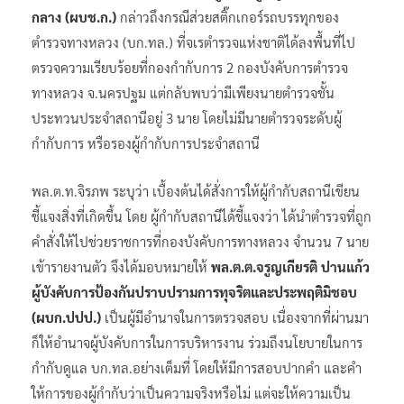
กลาง (ผบช.ก.)
กล่าวถึงกรณีส่วยสติ๊กเกอร์รถบรรทุกของ
ตำรวจทางหลวง (บก.ทล.) ที่จเรตำรวจแห่งชาติได้ลงพื้นที่ไป
ตรวจความเรียบร้อยที่กองกำกับการ 2 กองบังคับการตำรวจ
ทางหลวง จ.นครปฐม แต่กลับพบว่ามีเพียงนายตำรวจชั้น
ประทวนประจำสถานีอยู่ 3 นาย โดยไม่มีนายตำรวจระดับผู้
กำกับการ หรือรองผู้กำกับการประจำสถานี
พล.ต.ท.จิรภพ ระบุว่า เบื้องต้นได้สั่งการให้ผู้กำกับสถานีเขียน
ชี้แจงสิ่งที่เกิดขึ้น โดย ผู้กำกับสถานีได้ชี้แจงว่า ได้นำตำรวจที่ถูก
คำสั่งให้ไปช่วยราชการที่กองบังคับการทางหลวง จำนวน 7 นาย
เข้ารายงานตัว จึงได้มอบหมายให้
พล.ต.ต.จรูญเกียรติ ปานแก้ว
ผู้บังคับการป้องกันปราบปรามการทุจริตและประพฤติมิชอบ
(ผบก.ปปป.)
เป็นผู้มีอำนาจในการตรวจสอบ เนื่องจากที่ผ่านมา
ก็ให้อำนาจผู้บังคับการในการบริหารงาน ร่วมถึงนโยบายในการ
กำกับดูแล บก.ทล.อย่างเต็มที่ โดยให้มีการสอบปากคำ และคำ
ให้การของผู้กำกับว่าเป็นความจริงหรือไม่ แต่จะให้ความเป็น