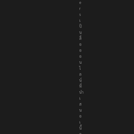
r
t
e
r
s
เ
ป็
น
สื่
อ
อ
อ
น
ไ
ล
น์
ที่
นำ
เ
ส
น
อ