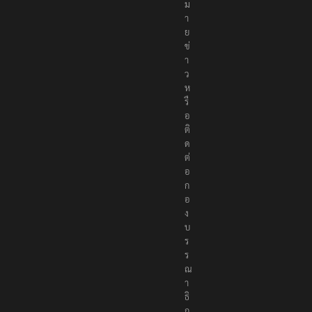
ง
ห
ม
า
ย
ข่
า
ว
ห
รื
อ
ติ
ด
ต่
อ
ก
อ
ง
บ
ร
ร
ณ