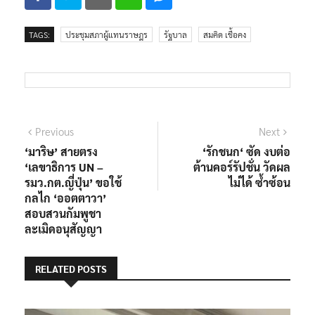
TAGS:
ประชุมสภาผู้แทนราษฎร
รัฐบาล
สมคิด เชื้อคง
แนะแนว
Previous
Next
Previous
Next
post:
post:
‘มาริษ’ สายตรง
‘รักชนก‘ ซัด งบต่อ
เรื่อง
‘เลขาธิการ UN –
ต้านคอร์รัปชั่น วัดผล
รมว.กต.ญี่ปุ่น’ ขอใช้
ไม่ได้ ซ้ำซ้อน
กลไก ‘ออตตาวา’
สอบสวนกัมพูชา
ละเมิดอนุสัญญา
RELATED POSTS