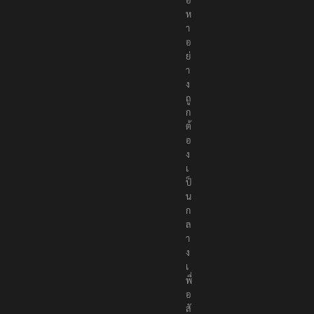
เ
นื้
อ
ห
า
อ
ย่
า
ง
ถู
ก
ต้
อ
ง
เ
ป็
น
ก
ล
า
ง
เ
พื่