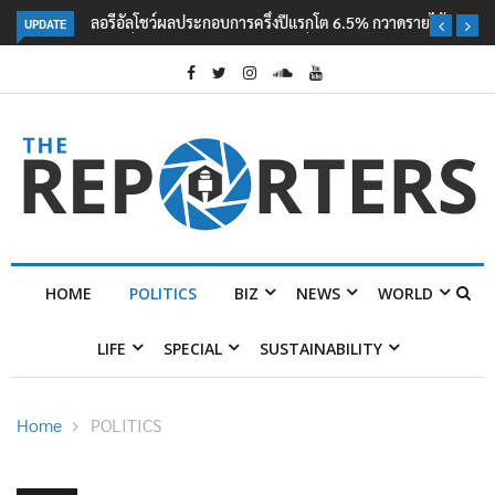
UPDATE
ลอรีอัลโชว์ผลประกอบการครึ่งปีแรกโต 6.5% กวาดรายได้ 2.3 หมื่นล้านยูโร
คว้าไลเซนส์ ‘กุชชี่’ 50 ปี พร้อมส่ง 4 แบรนด์ใหม่บุกตลาดไทย
HOME
POLITICS
BIZ
NEWS
WORLD
LIFE
SPECIAL
SUSTAINABILITY
Home
POLITICS