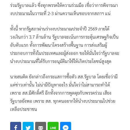
ว่าจะผ่านไปด้วยดี เพราะเป็นเรื่องของคณะกรรมาธิการกับสภาฯ
มั่นใจว่า กมธ.ชี้แจงได้ รวมทั้งที่ผ่านมามีการหารือกับวิปพรรค
ร่วมรัฐบาลแล้ว ซึ่งทุกพรรคให้ความร่วมมือ เชื่อว่าการพิจารณา
งบประมาณในวาระที่ 2-3 ผ่านความเห็นชอบจากสภาฯ แน่
ทั้งนี้ หากรัฐสภาผ่านร่างงบประมาณประจำปี 2569 ภายใต้
วงเงินกว่า 3.7 ล้านล้าน รัฐบาลจะเน้นการกระตุ้นเศรษฐกิจเป็น
อับดับแรก ทั้งการพัฒนาโครงสร้างพื้นฐาน การส่งเสริมผู้
ประกอบการทั้งในประเทศและผู้ส่งออก ขอให้มั่นใจว่ารัฐบาลจะ
นำงบประมาณที่ได้รับการอนุมัติมาใช้ให้เกิดประโยชน์สูงสุด
นายสมคิด ยังกล่าวถึงกระแสการซื้อตัว สส.รัฐบาล โดยเชื่อว่ามี
แต่ข่าวเท่านั้น ไม่น่ามีปัญหาอะไร มั่นใจว่าไม่สามารถทำได้
เพราะ สส.มีศักดิ์ศรี อีกทั้งจากการพูดคุยกับพรรคร่วม เสียง
รัฐบาลยังพอ เพราะ สส. ทุกคนอยากให้นำงบประมาณไปช่วย
เหลือประชาชน