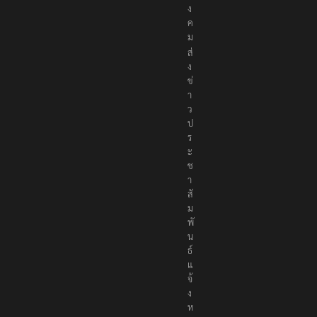
อ
สั
ง
ค
ม
ส่
ง
ข่
า
ว
ป
ร
ะ
ช
า
สั
ม
พั
น
ธ์
แ
จ้