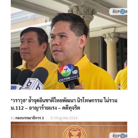
‘วราวุธ’ ย้ำจุดยืนชาติไทยพัฒนา นิรโทษกรรม ไม่รวม
ม.112 – อาญาร้ายแรง – คดีทุจริต
By
กองบรรณาธิการ 1
5 กรกฎาคม 2024