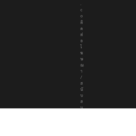
r
s
.
c
o
ติ
ด
ต่
อ
โ
ฆ
ษ
ณ
า
/
ส
นั
บ
ส
นุ
น
a