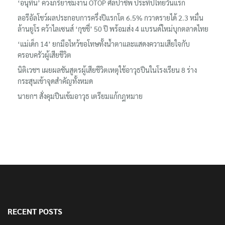
‘อนุทิน’ ควงภริยาชมงาน OTOP ศิลปาชีพ ประทีปไทยวันแรก
ลอรีอัลโชว์ผลประกอบการครึ่งปีแรกโต 6.5% กวาดรายได้ 2.3 หมื่น
ล้านยูโร คว้าไลเซนส์ ‘กุชชี่’ 50 ปี พร้อมส่ง 4 แบรนด์ใหม่บุกตลาดไทย
‘แม่เด็ก 14’ ยกมือไหว้ขอโทษทั้งน้ำตาและแสดงความเสียใจกับ
ครอบครัวผู้เสียชีวิต
นิติเวชฯ เผยผลชันสูตรผู้เสียชีวิตเหตุใช้อาวุธปืนในโรงเรียน 8 ร่าง
กระสุนเข้าจุดสำคัญทั้งหมด
นายกฯ สั่งคุมปืนเข้มอาวุธ เตรียมแก้กฎหมาย