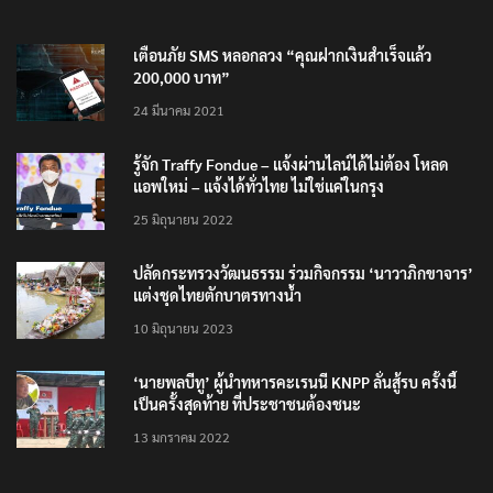
TRENDING NOW
เตือนภัย SMS หลอกลวง “คุณฝากเงินสำเร็จแล้ว
200,000 บาท”
24 มีนาคม 2021
รู้จัก Traffy Fondue – แจ้งผ่านไลน์ได้ไม่ต้อง โหลด
แอพใหม่ – แจ้งได้ทั่วไทย ไม่ใช่แค่ในกรุง
25 มิถุนายน 2022
ปลัดกระทรวงวัฒนธรรม ร่วมกิจกรรม ‘นาวาภิกขาจาร’
แต่งชุดไทยตักบาตรทางน้ำ
10 มิถุนายน 2023
‘นายพลบีทู’ ผู้นำทหารคะเรนนี KNPP ลั่นสู้รบ ครั้งนี้
เป็นครั้งสุดท้าย ที่ประชาชนต้องชนะ
13 มกราคม 2022