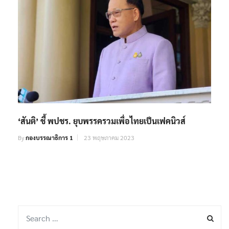
‘สันติ’ ชี้ พปชร. ยุบพรรครวมเพื่อไทยเป็นเฟคนิวส์
By
กองบรรณาธิการ 1
23 พฤษภาคม 2023