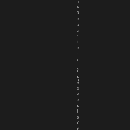
h
e
R
e
p
o
r
t
e
r
s
เ
ป็
น
สื่
อ
อ
อ
น
ไ
ล
น์
ที่