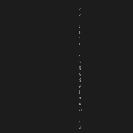
e
p
o
r
t
e
r
s
.
c
o
ติ
ด
ต่
อ
โ
ฆ
ษ
ณ
า
/
ส