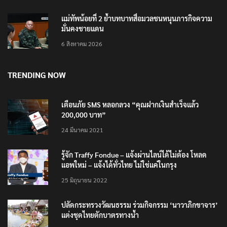
แม่ทัพน้อยที่ 2 ย้ำบทบาทสื่อมวลชนหนุนภารกิจความ
มั่นคงชายแดน
6 สิงหาคม 2026
TRENDING NOW
เตือนภัย SMS หลอกลวง “คุณฝากเงินสำเร็จแล้ว
200,000 บาท”
24 มีนาคม 2021
รู้จัก Traffy Fondue – แจ้งผ่านไลน์ได้ไม่ต้อง โหลด
แอพใหม่ – แจ้งได้ทั่วไทย ไม่ใช่แค่ในกรุง
25 มิถุนายน 2022
ปลัดกระทรวงวัฒนธรรม ร่วมกิจกรรม ‘นาวาภิกขาจาร’
แต่งชุดไทยตักบาตรทางน้ำ