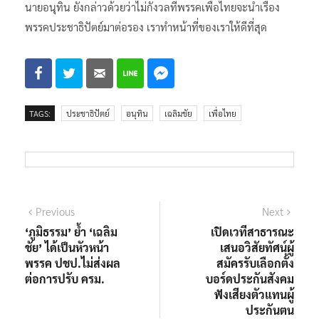
นายอนุทิน ยังกล่าวด้วยว่าไม่กังวลที่พรรคเพื่อไทยจะนำเรื่อง
พรรคประชาธิปัตย์มาต่อรอง เราทำหน้าที่ของเราให้ดีที่สุด
TAGS:
ประชาธิปัตย์
อนุทิน
เฉลิมชัย
เพื่อไทย
แนะแนว
Previous
Next
Previous
Next
post:
post:
‘ภูมิธรรม’ ย้ำ ‘เฉลิม
เปิดเวทีสาธารณะ
เรื่อง
ชัย’ ได้เป็นหัวหน้า
เสนอวิสัยทัศน์ผู้
พรรค ปชป.ไม่ส่งผล
สมัครรับเลือกตั้ง
ต่อการปรับ ครม.
บอร์ดประกันสังคม
ฟังเสียงตัวแทนผู้
ประกันตน