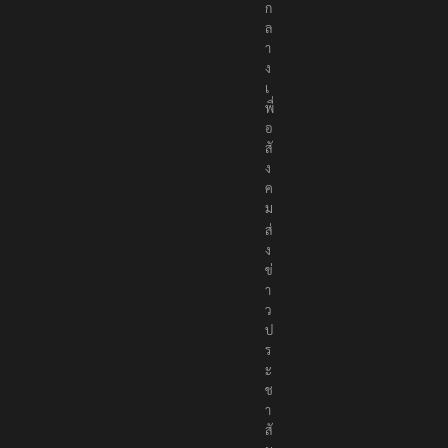
ก
ล
า
ง
เ
พื่
อ
สั
ง
ค
ม
ส่
ง
ข่
า
ว
ป
ร
ะ
ช
า
สั