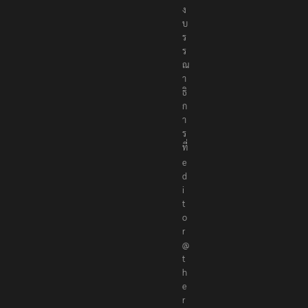
ง
บ
ร
ร
ณ
า
ธิ
ก
า
ร
ที่
e
d
i
t
o
r
@
t
h
e
r