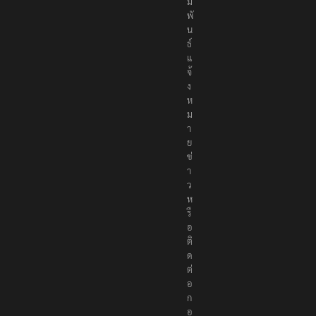
ม
พั
น
ธ์
แ
จ้
ง
ห
ม
า
ย
ข่
า
ว
ห
รื
อ
ติ
ด
ต่
อ
ก
อ