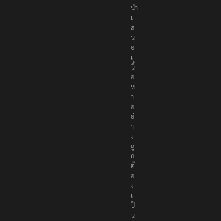
นำ
เ
ส
น
อ
เ
นื้
อ
ห
า
อ
ย่
า
ง
ถู
ก
ต้
อ
ง
เ
ป็
น