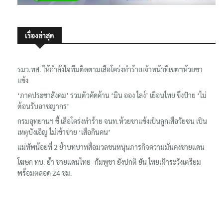
เรื่องล่าสุด
รมว.ทส. ให้กำลังใจทีมติดตามเสือโคร่งทำร้ายเจ้าหน้าที่เขตฯห้วยขา
แข้ง
‘ภาคประชาสังคม’ รวมตัวคัดค้าน ‘มิน ออง ไลง์’ เยือนไทย ขึงป้าย ‘ไม่
ต้อนรับอาชญากร’
กรมอุทยานฯ ชี้ เสือโคร่งทำร้าย จนท.ห้วยขาแข้งเป็นลูกเสือวัยซน เป็น
เหตุบังเอิญ ไม่เข้าข่าย ‘เสือกินคน’
แม่ทัพน้อยที่ 2 ย้ำบทบาทสื่อมวลชนหนุนภารกิจความมั่นคงชายแดน
โฆษก ทบ. ย้ำ ชายแดนไทย–กัมพูชา ยังปกติ ยัน ไทยเฝ้าระวังเตรียม
พร้อมตลอด 24 ชม.