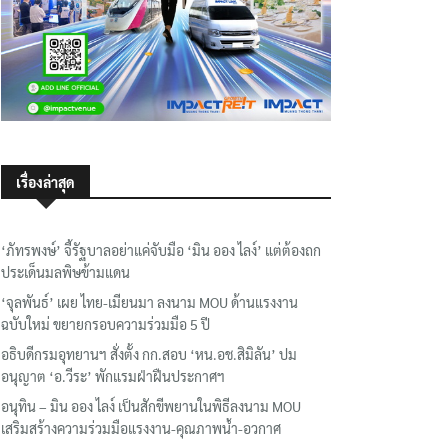
เรื่องล่าสุด
‘ภัทรพงษ์’ จี้รัฐบาลอย่าแค่จับมือ ‘มิน ออง ไลง์’ แต่ต้องถก
ประเด็นมลพิษข้ามแดน
‘จุลพันธ์’ เผย ไทย-เมียนมา ลงนาม MOU ด้านแรงงาน
ฉบับใหม่ ขยายกรอบความร่วมมือ 5 ปี
อธิบดีกรมอุทยานฯ​ สั่งตั้ง กก.สอบ ‘หน.อช.สิมิลัน’ ปม
อนุญาต ‘อ.วีระ’ พักแรมฝ่าฝืนประกาศฯ
อนุทิน – มิน ออง ไลง์ เป็นสักขีพยานในพิธีลงนาม MOU
เสริมสร้างความร่วมมือแรงงาน-คุณภาพน้ำ-อวกาศ