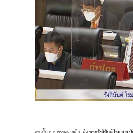
จากนั้น ส.ส.พรรคฝ่ายค้าน คือ
นายรังสิมันต์ โรม ส.ส.