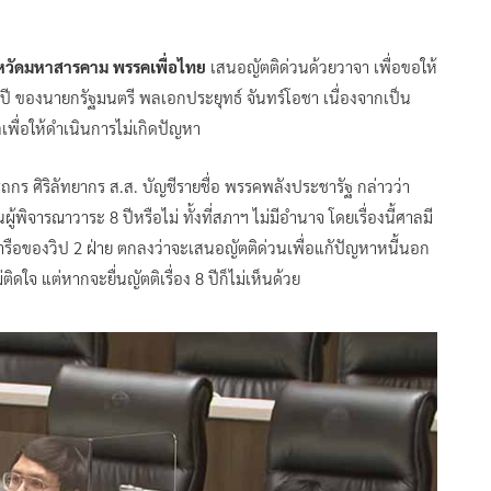
งหวัดมหาสารคาม พรรคเพื่อไทย
เสนอญัตติด่วนด้วยวาจา เพื่อขอให้
 ของนายกรัฐมนตรี พลเอกประยุทธ์ จันทร์โอชา เนื่องจากเป็น
พื่อให้ดำเนินการไม่เกิดปัญหา
รรถกร ศิริลัทยากร ส.ส. บัญชีรายชื่อ พรรคพลังประชารัฐ กล่าวว่า
ู้พิจารณาวาระ 8 ปีหรือไม่ ทั้งที่สภาฯ ไม่มีอำนาจ โดยเรื่องนี้ศาลมี
หารือของวิป 2 ฝ่าย ตกลงว่าจะเสนอญัตติด่วนเพื่อแกัปัญหาหนี้นอก
ใจ แต่หากจะยื่นญัตติเรื่อง 8 ปีก็ไม่เห็นด้วย