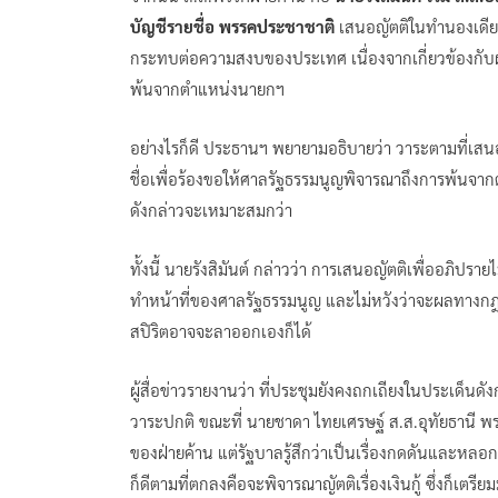
บัญชีรายชื่อ พรรคประชาชาติ
เสนอญัตติในทำนองเดีย
กระทบต่อความสงบของประเทศ เนื่องจากเกี่ยวข้องกับฝ
พ้นจากตำแหน่งนายกฯ
อย่างไรก็ดี ประธานฯ พยายามอธิบายว่า วาระตามที่เส
ชื่อเพื่อร้องขอให้ศาลรัฐธรรมนูญพิจารณาถึงการพ้นจาก
ดังกล่าวจะเหมาะสมกว่า
ทั้งนี้ นายรังสิมันต์ กล่าวว่า การเสนอญัตติเพื่ออภิปรายไ
ทำหน้าที่ของศาลรัฐธรรมนูญ และไม่หวังว่าจะผลทางกฎ
สปิริตอาจจะลาออกเองก็ได้
ผู้สื่อข่าวรายงานว่า ที่ประชุมยังคงถกเถียงในประเด็น
วาระปกติ ขณะที่ นายชาดา ไทยเศรษฐ์ ส.ส.อุทัยธานี พรร
ของฝ่ายค้าน แต่รัฐบาลรู้สึกว่าเป็นเรื่องกดดันและหลอ
ก็ดีตามที่ตกลงคือจะพิจารณาญัตติเรื่องเงินกู้ ซึ่งก็เตร