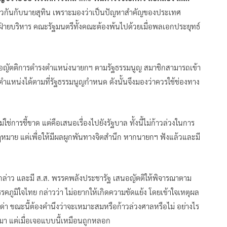
วกันกับนายสุทิน เพราะมองว่าเป็นปัญหาสำคัญของประเทศ
่ายบริหาร คณะรัฐมนตรีทั้งคณะต้องพ้นไปด้วยเมื่อพลเอกประยุทธ์
นอญัตติการดำรงตำแหน่งนายกฯ​ ตามรัฐธรรมนูญ สมาชิกสามารถเข้า
ตำแหน่งได้ตามที่รัฐธรรมนูญกำหนด ดังนั้นจึงมองว่าควรใช้ช่องทาง
ม่ใช่การชี้ขาด แต่คือเสนอเรื่องไปยังรัฐบาล ทั้งนี้ไม่ก้าวล่วงในการ
หมาย แต่เพื่อให้มีผลผูกพันทางจิตสำนึก หากนายกฯ ฟังแล้วและมี
ดังกล่าว และมี ส.ส. พรรคพลังประชารัฐ เสนอญัตติให้พิจารณาตาม
คภูมิใจไทย กล่าวว่า ไม่อยากให้เกิดความขัดแย้ง โดยเข้าใจเหตุผล
กด่า ขณะนี้ต้องคำนึงว่าจะเหมาะสมหรือก้าวล่วงศาลหรือไม่ อย่างไร
ียมมา แต่เมื่อเจอแบบนี้เหมือนถูกหลอก