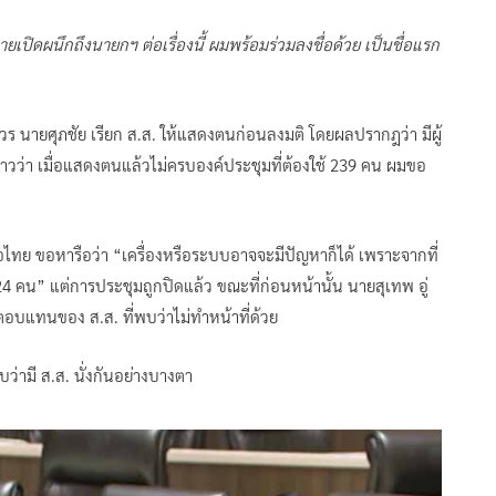
ิดผนึกถึงนายกฯ ต่อเรื่องนี้ ผมพร้อมร่วมลงชื่อด้วย เป็นชื่อแรก
ควร นายศุภชัย เรียก ส.ส. ให้แสดงตนก่อนลงมติ โดยผลปรากฎว่า มีผู้
วว่า เมื่อแสดงตนแล้วไม่ครบองค์ประชุมที่ต้องใช้ 239 คน ผมขอ
เพื่อไทย ขอหารือว่า “เครื่องหรือระบบอาจจะมีปัญหาก็ได้ เพราะจากที่
24 คน” แต่การประชุมถูกปิดแล้ว ขณะที่ก่อนหน้านั้น นายสุเทพ อู่
ตอบแทนของ ส.ส. ที่พบว่าไม่ทำหน้าที่ด้วย
บว่ามี ส.ส. นั่งกันอย่างบางตา