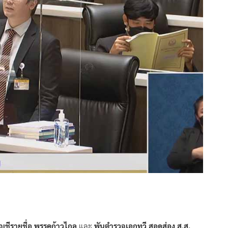
บัญชีรายชื่อ พรรคก้าวไกล
และ
พันตำรวจเอกทวี สอดส่อง ส.ส.