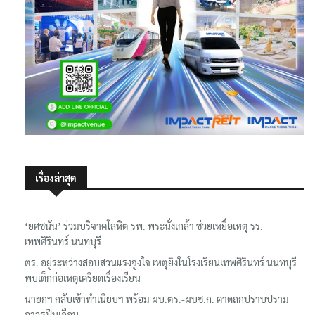
เรื่องล่าสุด
‘ยศชนัน’ ร่วมบริจาคโลหิต รพ. พระนั่งเกล้า ช่วยเหยื่อเหตุ รร.
เทพศิรินทร์ นนทบุรี
ตร. อยู่ระหว่างสอบสวนแรงจูงใจ เหตุยิงในโรงเรียนเทพศิรินทร์ นนทบุรี
พบเด็กก่อเหตุเครียดเรื่องเรียน
นายกฯ กลับเข้าทำเนียบฯ พร้อม ผบ.ตร.-ผบช.ก. คาดถกปราบปราม
อาวุธปืนเถื่อน