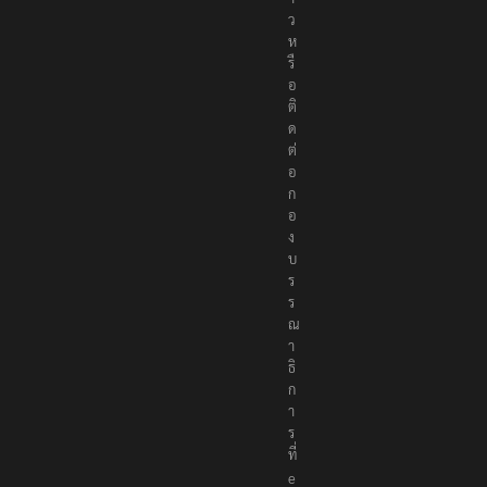
ว
ห
รื
อ
ติ
ด
ต่
อ
ก
อ
ง
บ
ร
ร
ณ
า
ธิ
ก
า
ร
ที่
e