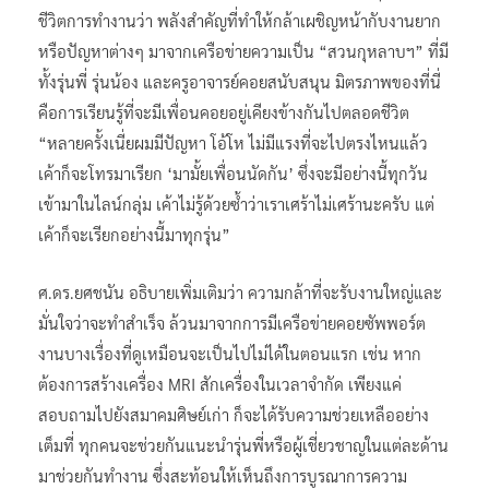
ชีวิตการทำงานว่า พลังสำคัญที่ทำให้กล้าเผชิญหน้ากับงานยาก
หรือปัญหาต่างๆ มาจากเครือข่ายความเป็น “สวนกุหลาบฯ” ที่มี
ทั้งรุ่นพี่ รุ่นน้อง และครูอาจารย์คอยสนับสนุน มิตรภาพของที่นี่
คือการเรียนรู้ที่จะมีเพื่อนคอยอยู่เคียงข้างกันไปตลอดชีวิต
“หลายครั้งเนี่ยผมมีปัญหา โอ้โห ไม่มีแรงที่จะไปตรงไหนแล้ว
เค้าก็จะโทรมาเรียก ‘มามั้ยเพื่อนนัดกัน’ ซึ่งจะมีอย่างนี้ทุกวัน
เข้ามาในไลน์กลุ่ม เค้าไม่รู้ด้วยซ้ำว่าเราเศร้าไม่เศร้านะครับ แต่
เค้าก็จะเรียกอย่างนี้มาทุกรุ่น”
ศ.ดร.ยศชนัน อธิบายเพิ่มเติมว่า ความกล้าที่จะรับงานใหญ่และ
มั่นใจว่าจะทำสำเร็จ ล้วนมาจากการมีเครือข่ายคอยซัพพอร์ต
งานบางเรื่องที่ดูเหมือนจะเป็นไปไม่ได้ในตอนแรก เช่น หาก
ต้องการสร้างเครื่อง MRI สักเครื่องในเวลาจำกัด เพียงแค่
สอบถามไปยังสมาคมศิษย์เก่า ก็จะได้รับความช่วยเหลืออย่าง
เต็มที่ ทุกคนจะช่วยกันแนะนำรุ่นพี่หรือผู้เชี่ยวชาญในแต่ละด้าน
มาช่วยกันทำงาน ซึ่งสะท้อนให้เห็นถึงการบูรณาการความ