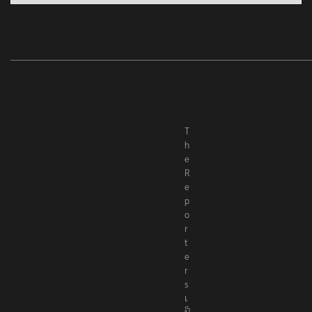
T
h
e
R
e
p
o
r
t
e
r
s
เ
ป็