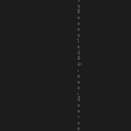
น
สื่
อ
อ
อ
น
ไ
ล
น์
ที่
นำ
เ
ส
น
อ
เ
นื้
อ
ห
า
อ
ย่