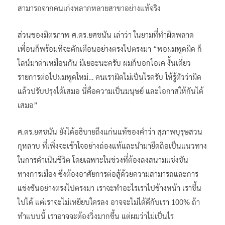
สามารถจากคนเก่งหลากหลายสาขาอย่างแท้จริง
ส่วนของมิตรภาพ ศ.ดร.ยศชนัน เล่าว่า ในยามที่ทำผิดพลาด
เพื่อนก็พร้อมที่จะตักเตือนอย่างตรงไปตรงมา “พอผมพูดผิด ก็
ไลน์มาด่าเหมือนกัน มีเยอะนะครับ ผมก็บอกโอเค งั้นเดี๋ยว
รายการต่อไปผมพูดใหม่… คนเราผิดไม่เป็นไรครับ ให้รู้ตัวว่าผิด
แล้วปรับปรุงได้เสมอ นี่คือความเป็นมนุษย์ และโอกาสให้กันได้
เสมอ”
ศ.ดร.ยศชนัน ยังได้อธิบายถึงแก่นแท้ของคำว่า สุภาพบุรุษสวน
กุหลาบ ที่เพิ่งจะเข้าใจอย่างถ่องแท้และนำมายึดถือเป็นแนวทาง
ในการดำเนินชีวิต โดยเฉพาะในช่วงที่ต้องลงสนามแข่งขัน
ทางการเมือง ซึ่งต้องอาศัยการต่อสู้ด้วยความสามารถและการ
แข่งขันอย่างตรงไปตรงมา เราจะทำอะไรเราไปข้างหน้า เราขึ้น
ไปได้ แต่เราจะไม่เหยียบใครลง อาจจะไม่ได้ดีกับเรา 100% ถ้า
ทำแบบนี้ เราอาจจะต้องวิ่งมากขึ้น แต่ผมว่าไม่เป็นไร