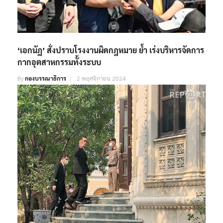
‘เอกนัฏ’ สั่งปราบโรงงานผิดกฎหมาย ย้ำ เร่งบริหารจัดการ
กากอุตสาหกรรมทั้งระบบ
By
กองบรรณาธิการ
2 พฤศจิกายน 2024