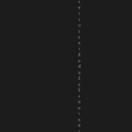
ง
ข่
า
ว
ป
ร
ะ
ช
า
สั
ม
พั
น
ธ์
แ
จ้
ง
ห
ม
า
ย
ข่
า