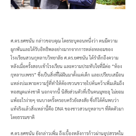
ศ.ดร.ยศชนัน กล่าวขอบคุณ โดยระบุตอนหนึ่งว่า ตนมีความ
ผูกพันและได้รับอิทธิพลอย่างมากจากการหล่อหลอมของ
โรงเรียนสวนกุหลาบวิทยาลัย ศ.ดร.ยศชนัน ได้รำลึกถึงความ
หลังเมื่อครั้งสอบเข้าโรงเรียน และความประทับใจที่มีต่อ “ห้อง
กุหลาบเพชร” ซึ่งเป็นสิ่งที่ใฝ่ฝันมาตั้งแต่เด็ก และเปรียบเสมือน
แหล่งบ่มเพาะความรู้ที่ทำให้ต้องขวนขวายไปค้นคว้าเพิ่มเติมถึง
หอสมุดแห่งชาติ นอกจากนี้ นิสัยส่วนตัวที่เป็นคนมุทะลุ ไม่ยอม
แพ้อะไรง่ายๆ จนบางครั้งครอบครัวยังสงสัย ซึ่งก็ได้ค้นพบว่า
แท้จริงแล้วสิ่งเหล่านี้คือ DNA ของชาวสวนกุหลาบฯ ที่ติดตัวมา
โดยธรรมชาติ
ศ.ดร.ยศชนัน ยังกล่าวเพิ่ม ถึงเบื้องหลังการก้าวผ่านอุปสรรคใน