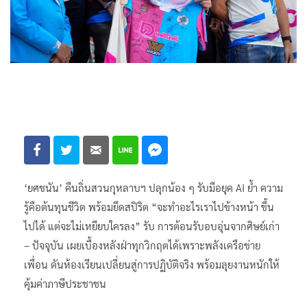
‘ยศชนัน’ คืนถิ่นสวนกุหลาบฯ ปลุกน้อง ๆ รับมือยุค AI ย้ำ ความ
รู้คือต้นทุนชีวิต พร้อมยึดสปิริต “จะทำอะไรเราไปข้างหน้า ขึ้น
ไปได้ แต่จะไม่เหยียบใครลง” รับ การต้อนรับอบอุ่นจากศิษย์เก่า
– ปัจจุบัน เผยเบื้องหลังฝ่าทุกวิกฤตได้เพราะพลังเครือข่าย
เพื่อน ดันห้องเรียนเปลี่ยนสู่การปฏิบัติจริง พร้อมลุยงานหนักให้
คุ้มค่าภาษีประชาชน