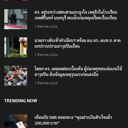
ตร. อยู่ระหว่างสอบสวนแรงจูงใจ เหตุยิงในโรงเรียน
เทพศิรินทร์ นนทบุรี พบเด็กก่อเหตุเครียดเรื่องเรียน
7 สิงหาคม 2026
นายกฯ กลับเข้าทำเนียบฯ พร้อม ผบ.ตร.-ผบช.ก. คาด
ถกปราบปรามอาวุธปืนเถื่อน
7 สิงหาคม 2026
โฆษก ตร. เผยผลสอบเบื้องต้น ผู้ก่อเหตุชอบเล่นเกมใช้
อาวุธปืน-ค้นข้อมูลเหตุรุนแรงก่อนลงมือ
7 สิงหาคม 2026
TRENDING NOW
เตือนภัย SMS หลอกลวง “คุณฝากเงินสำเร็จแล้ว
200,000 บาท”