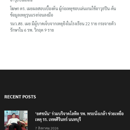
โฆษก ตร. เผยผลสอบเบื้องต้น ผู้ก่อเหตุชอบเล่นเกมใช้อาวุธปืน-ค้น
ข้อมูลเหตุรุนแรงก่อนลงมือ
รมว.สธ. เผย มีผู้บาดเจ็บจากเหตุยิงในโรงเรียน 22 ราย กระจายตัว
รักษาใน 6 รพ. วิกฤต 9 ราย
RECENT POSTS
‘ยศชนัน’ ร่วมบริจาคโลหิต รพ. พระนั่งเกล้า ช่วยเหยื่อ
เหตุ รร. เทพศิรินทร์ นนทบุรี
7 สิงหาคม 2026