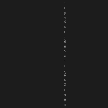
า
ง
ถู
ก
ต้
อ
ง
เ
ป็
น
ก
ล
า
ง
เ
พื่
อ
สั
ง
ค
ม
ส่