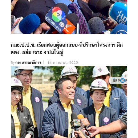
กมธ.ป.ป.ช. เรียกสอบผู้ออกแบบ-ที่ปรึกษาโครงการ ตึก
สตง. ถล่ม เจาะ 3 ปมใหญ่
By
กองบรรณาธิการ
14 พฤษภาคม 2025