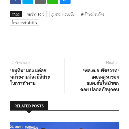
TAGS:
กินข้าว 10 ปี
ภูมิธรรม เวชยชัย
ยิ่งลักษณ์ ชินวัตร
โครงการจำนำข้าว
แนะแนว
Previous
Next
Previous
Next
post:
post:
‘อนุทิน’ มอง แต่ละ
‘พล.ต.อ.พัชรวาท‘
เรื่อง
หน่วยงานต้องมีอิสระ
เผยเหตุรถของ
ในการทำงาน
จนท.ดับไฟป่าตก
ดอย ปลอดภัยทุกคน
RELATED POSTS