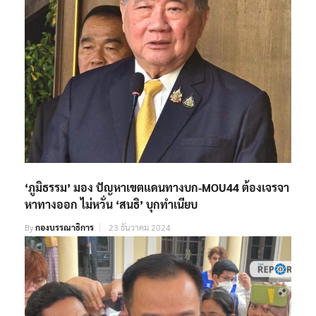
‘ภูมิธรรม’ มอง ปัญหาเขตแดนทางบก-MOU44 ต้องเจรจา
หาทางออก ไม่หวั่น ‘สนธิ’ บุกทำเนียบ
By
กองบรรณาธิการ
23 ธันวาคม 2024