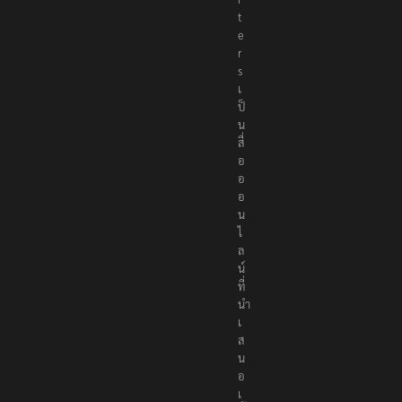
t
e
r
s
เ
ป็
น
สื่
อ
อ
อ
น
ไ
ล
น์
ที่
นำ
เ
ส
น
อ
เ