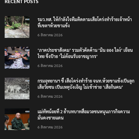
RECENT POSTS
รมว.ทส. ให้กำลังใจทีมติดตามเสือโคร่งทำร้ายเจ้าหน้า
ที่เขตฯห้วยขาแข้ง
6 สิงหาคม 2026
‘ภาคประชาสังคม’ รวมตัวคัดค้าน ‘มิน ออง ไลง์’ เยือน
ไทย ขึงป้าย ‘ไม่ต้อนรับอาชญากร’
6 สิงหาคม 2026
กรมอุทยานฯ ชี้ เสือโคร่งทำร้าย จนท.ห้วยขาแข้งเป็นลูก
เสือวัยซน เป็นเหตุบังเอิญ ไม่เข้าข่าย ‘เสือกินคน’
6 สิงหาคม 2026
แม่ทัพน้อยที่ 2 ย้ำบทบาทสื่อมวลชนหนุนภารกิจความ
มั่นคงชายแดน
6 สิงหาคม 2026