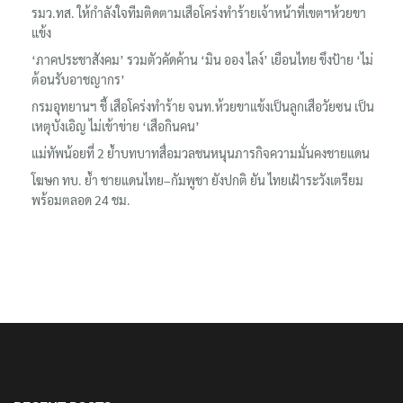
รมว.ทส. ให้กำลังใจทีมติดตามเสือโคร่งทำร้ายเจ้าหน้าที่เขตฯห้วยขา
แข้ง
‘ภาคประชาสังคม’ รวมตัวคัดค้าน ‘มิน ออง ไลง์’ เยือนไทย ขึงป้าย ‘ไม่
ต้อนรับอาชญากร’
กรมอุทยานฯ ชี้ เสือโคร่งทำร้าย จนท.ห้วยขาแข้งเป็นลูกเสือวัยซน เป็น
เหตุบังเอิญ ไม่เข้าข่าย ‘เสือกินคน’
แม่ทัพน้อยที่ 2 ย้ำบทบาทสื่อมวลชนหนุนภารกิจความมั่นคงชายแดน
โฆษก ทบ. ย้ำ ชายแดนไทย–กัมพูชา ยังปกติ ยัน ไทยเฝ้าระวังเตรียม
พร้อมตลอด 24 ชม.