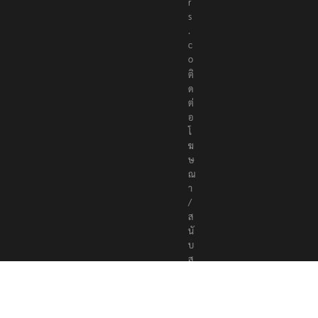
r
s
.
c
o
ติ
ด
ต่
อ
โ
ฆ
ษ
ณ
า
/
ส
นั
บ
ส
นุ
น
a
d