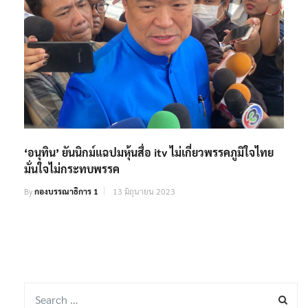
‘อนุทิน’ ยันนิกม์แฉปมหุ้นสื่อ itv ไม่เกี่ยวพรรคภูมิใจไทย
มั่นใจไม่กระทบพรรค
By
กองบรรณาธิการ 1
13 มิถุนายน 2023