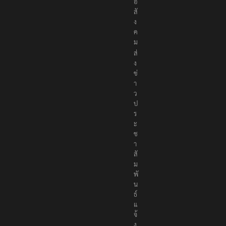
อ
สั
ง
ค
ม
ส่
ง
ข่
า
ว
ป
ร
ะ
ช
า
สั
ม
พั
น
ธ์
แ
จ้
ง