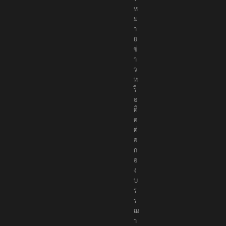
ห
ม
า
ย
ข่
า
ว
ห
รื
อ
ติ
ด
ต่
อ
ก
อ
ง
บ
ร
ร
ณ
า