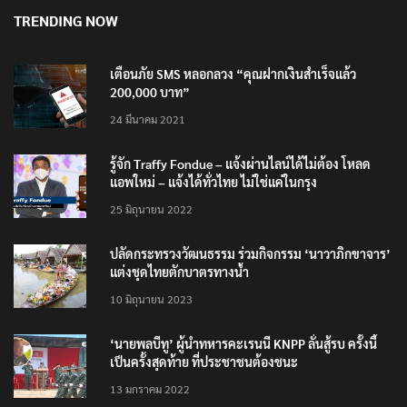
TRENDING NOW
เตือนภัย SMS หลอกลวง “คุณฝากเงินสำเร็จแล้ว
200,000 บาท”
24 มีนาคม 2021
รู้จัก Traffy Fondue – แจ้งผ่านไลน์ได้ไม่ต้อง โหลด
แอพใหม่ – แจ้งได้ทั่วไทย ไม่ใช่แค่ในกรุง
25 มิถุนายน 2022
ปลัดกระทรวงวัฒนธรรม ร่วมกิจกรรม ‘นาวาภิกขาจาร’
แต่งชุดไทยตักบาตรทางน้ำ
10 มิถุนายน 2023
‘นายพลบีทู’ ผู้นำทหารคะเรนนี KNPP ลั่นสู้รบ ครั้งนี้
เป็นครั้งสุดท้าย ที่ประชาชนต้องชนะ
13 มกราคม 2022