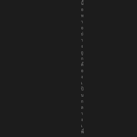
นื้
อ
ห
า
อ
ย่
า
ง
ถู
ก
ต้
อ
ง
เ
ป็
น
ก
ล
า
ง
เ
พื่