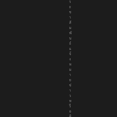
ร
ะ
ช
า
สั
ม
พั
น
ธ์
แ
จ้
ง
ห
ม
า
ย
ข่
า
ว
ห
รื
อ
ติ