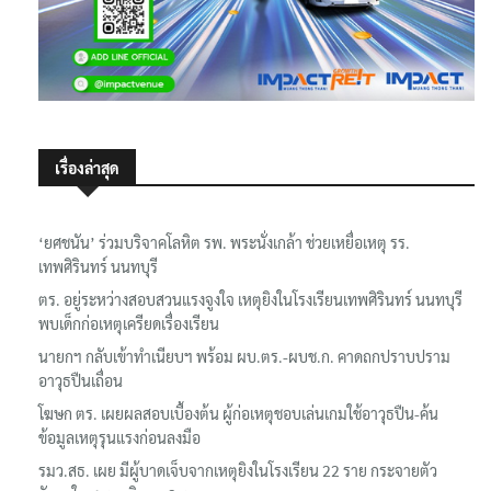
เรื่องล่าสุด
‘ยศชนัน’ ร่วมบริจาคโลหิต รพ. พระนั่งเกล้า ช่วยเหยื่อเหตุ รร.
เทพศิรินทร์ นนทบุรี
ตร. อยู่ระหว่างสอบสวนแรงจูงใจ เหตุยิงในโรงเรียนเทพศิรินทร์ นนทบุรี
พบเด็กก่อเหตุเครียดเรื่องเรียน
นายกฯ กลับเข้าทำเนียบฯ พร้อม ผบ.ตร.-ผบช.ก. คาดถกปราบปราม
อาวุธปืนเถื่อน
โฆษก ตร. เผยผลสอบเบื้องต้น ผู้ก่อเหตุชอบเล่นเกมใช้อาวุธปืน-ค้น
ข้อมูลเหตุรุนแรงก่อนลงมือ
รมว.สธ. เผย มีผู้บาดเจ็บจากเหตุยิงในโรงเรียน 22 ราย กระจายตัว