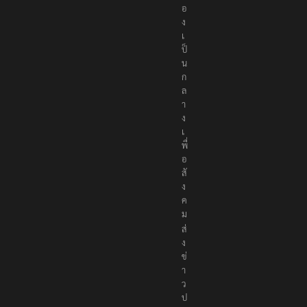
อ
ง
เ
ป็
น
ก
ล
า
ง
เ
พื่
อ
สั
ง
ค
ม
ส่
ง
ข่
า
ว
ป