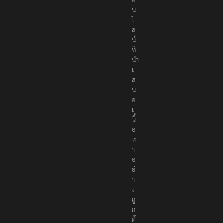
น
ไ
ล
น์
ที่
นำ
เ
ส
น
อ
เ
นื้
อ
ห
า
อ
ย่
า
ง
ถู
ก
ต้