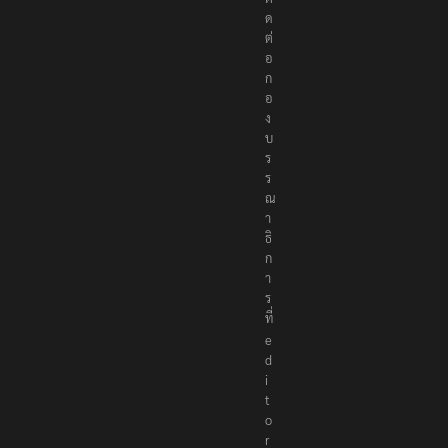
ด
ต่
อ
ก
อ
ง
บ
ร
ร
ณ
า
ธิ
ก
า
ร
ที่
e
d
i
t
o
r