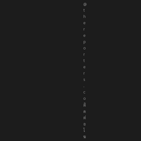
@
t
h
e
r
e
p
o
r
t
e
r
s
.
c
o
ติ
ด
ต่
อ
โ
ฆ