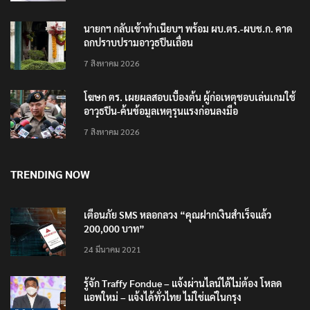
นายกฯ กลับเข้าทำเนียบฯ พร้อม ผบ.ตร.-ผบช.ก. คาด
ถกปราบปรามอาวุธปืนเถื่อน
7 สิงหาคม 2026
โฆษก ตร. เผยผลสอบเบื้องต้น ผู้ก่อเหตุชอบเล่นเกมใช้
อาวุธปืน-ค้นข้อมูลเหตุรุนแรงก่อนลงมือ
7 สิงหาคม 2026
TRENDING NOW
เตือนภัย SMS หลอกลวง “คุณฝากเงินสำเร็จแล้ว
200,000 บาท”
24 มีนาคม 2021
รู้จัก Traffy Fondue – แจ้งผ่านไลน์ได้ไม่ต้อง โหลด
แอพใหม่ – แจ้งได้ทั่วไทย ไม่ใช่แค่ในกรุง