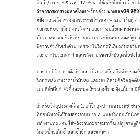
วันนี้ (5 พ.ค. 69) เวลา 12.05 น. ที่ตึกภักดีบดินทร์ ทำ
ว่าการกระทรวงมหาดไทย
พร้อมด้วย
นายเอกนิติ นิต
คลัง
แถลงถึงการออกพระราชกำหนด (พ.ร.ก.) เงินกู้ 4 แ
ผลกระทบจากวิกฤตพลังงาน และการเปลี่ยนผ่านด้านพลัง
ท้องประชาชน ซึ่งสิ่งที่กระทรวงการคลังเสนอคณะรัฐมนตร
มีความจำเป็นเร่งด่วน เพราะเป็นวิกฤตที่เกี่ยวกับตะวั
และมาเป็นระลอก วิกฤตพลังงานราคาน้ำมันสูงขึ้นทั้
นายเอกนิติ กล่าวต่อว่า วิกฤตนี้จะต่างกับอดีตที่มาร
วิกฤตพลังงานราคาน้ำมันสูง และรอบที่สามคือวิกฤตต้นท
รอบที่ห้าคือกำลังซื้อจะหมด ถ้าปล่อยไปจะยิ่งแก้ยาก น
สำหรับวัตถุประสงค์คือ 1. แก้วิกฤตปากท้องประชาช
ที่อ่อนไหวที่ได้รับผลกระทบมาก 2. แปลงวิกฤตเป็นโอก
พลังงานทดแทน ใช้พลังงานสะอาดมากขึ้นไปสู่เศรษฐกิจยุ
วิกฤตนี้จะเกิดซ้ำแล้วซ้ำอีก และแก้ยาก