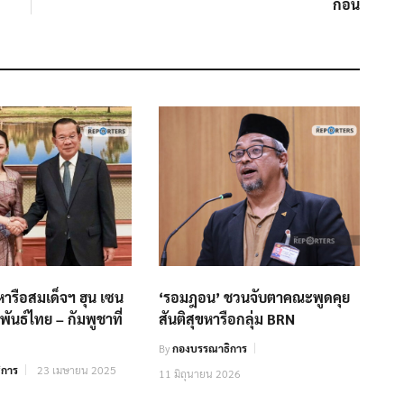
ก่อน
หารือสมเด็จฯ ฮุน เซน
‘รอมฎอน’ ชวนจับตาคณะพูดคุย
พันธ์ไทย – กัมพูชาที่
สันติสุขหารือกลุ่ม BRN
By
กองบรรณาธิการ
ิการ
23 เมษายน 2025
11 มิถุนายน 2026