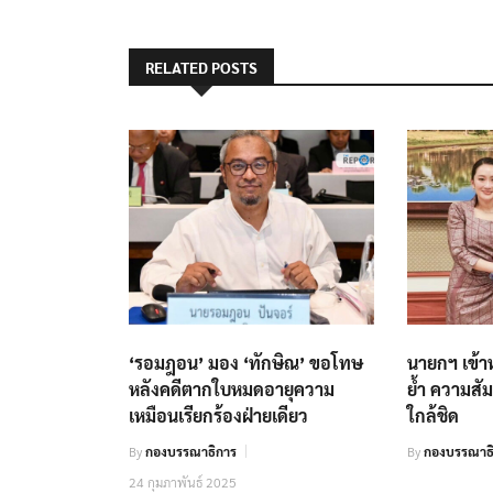
RELATED POSTS
‘รอมฎอน’ มอง ‘ทักษิณ’ ขอโทษ
นายกฯ เข้า
หลังคดีตากใบหมดอายุความ
ย้ำ ความสัม
เหมือนเรียกร้องฝ่ายเดียว
ใกล้ชิด
By
กองบรรณาธิการ
By
กองบรรณาธ
24 กุมภาพันธ์ 2025