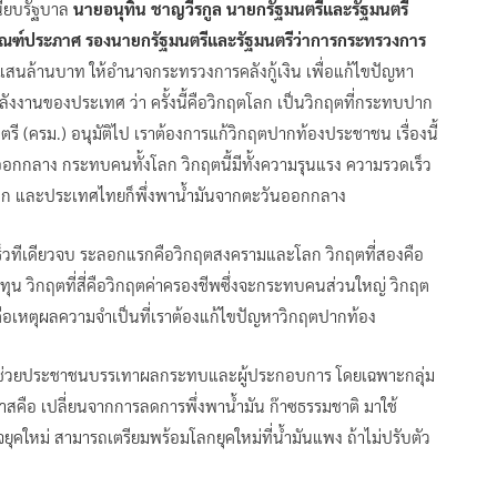
เนียบรัฐบาล
นายอนุทิน ชาญวีรกูล นายกรัฐมนตรีและรัฐมนตรี
ิทัณฑ์ประภาศ รองนายกรัฐมนตรีและรัฐมนตรีว่าการกระทรวงการ
สนล้านบาท ให้อำนาจกระทรวงการคลังกู้เงิน เพื่อแก้ไขปัญหา
งานของประเทศ ว่า ครั้งนี้คือวิกฤตโลก เป็นวิกฤตที่กระทบปาก
ี (ครม.) อนุมัติไป เราต้องการแก้วิกฤตปากท้องประชาชน เรื่องนี้
นออกกลาง กระทบคนทั้งโลก วิกฤตนี้มีทั้งความรุนแรง ความรวดเร็ว
งโลก และประเทศไทยก็พึ่งพาน้ำมันจากตะวันออกกลาง
วดเร็วทีเดียวจบ ระลอกแรกคือวิกฤตสงครามและโลก วิกฤตที่สองคือ
ุน วิกฤตที่สี่คือวิกฤตค่าครองชีพซึ่งจะกระทบคนส่วนใหญ่ วิกฤต
ี่คือเหตุผลความจำเป็นที่เราต้องแก้ไขปัญหาวิกฤตปากท้อง
น ช่วยประชาชนบรรเทาผลกระทบและผู้ประกอบการ โดยเฉพาะกลุ่ม
าสคือ เปลี่ยนจากการลดการพึ่งพาน้ำมัน ก๊าซธรรมชาติ มาใช้
คใหม่ สามารถเตรียมพร้อมโลกยุคใหม่ที่น้ำมันแพง ถ้าไม่ปรับตัว