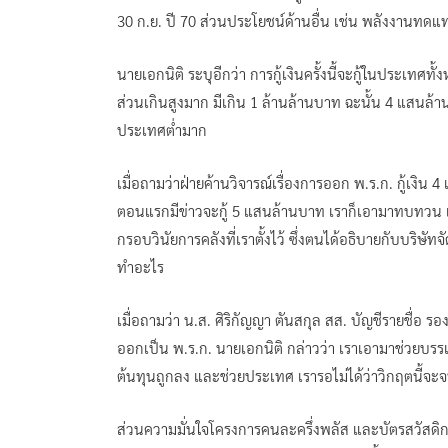
30 ก.ย. ปี 70 ส่วนประโยชน์ด้านอื่น เช่น พลังงานท
นายเอกนิติ ระบุอีกว่า การกู้เงินครั้งนี้จะกู้ในประเทศท
ส่วนเกินสูงมาก มีเกิน 1 ล้านล้านบาท ฉะนั้น 4 แสนล้
ประเทศต่ำมาก
เมื่อถามว่าฝ่ายค้านวิจารณ์เรื่องการออก พ.ร.ก. กู้เงิ
ตอนแรกมีข่าวจะกู้ 5 แสนล้านบาท เราก็เอามาทบทวน แ
กรอบวินัยการคลังที่เราตั้งไว้ ซึ่งตนได้อธิบายกับบริษัทจัด
ทำอะไร
เมื่อถามว่า น.ส. ศิริกัญญา ตันสกุล สส. บัญชีรายชื่อ
ออกเป็น พ.ร.ก. นายเอกนิติ กล่าวว่า เราเอามาช่วยบ
ต้นทุนถูกลง และช่วยประเทศ เรารอไม่ได้ว่าวิกฤตนี้จะจบ
ส่วนความมั่นใจโครงการคนละครึ่งพลัส และบัตรสวัสดิกา