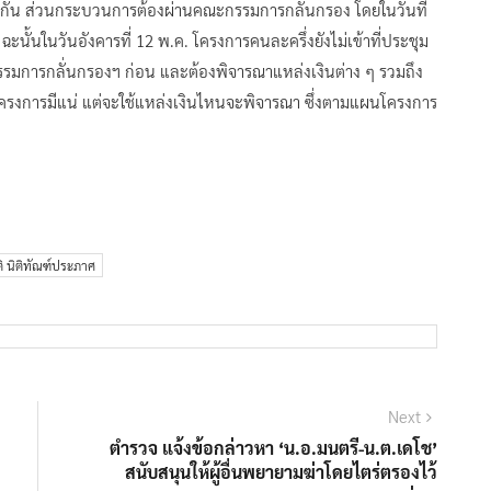
วกัน ส่วนกระบวนการต้องผ่านคณะกรรมการกลั่นกรอง โดยในวันที่
ั้นในวันอังคารที่ 12 พ.ค. โครงการคนละครึ่งยังไม่เข้าที่ประชุม
ารกลั่นกรองฯ ก่อน และต้องพิจารณาแหล่งเงินต่าง ๆ รวมถึง
ครงการมีแน่ แต่จะใช้แหล่งเงินไหนจะพิจารณา ซึ่งตามแผนโครงการ
ติ นิติทัณฑ์ประภาศ
Next
Next
post:
ตำรวจ แจ้งข้อกล่าวหา ‘น.อ.มนตรี-น.ต.เดโช’
สนับสนุนให้ผู้อื่นพยายามฆ่าโดยไตร่ตรองไว้