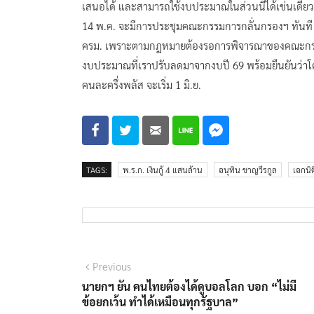
เสนอได้ และสามารถใช้งบประมาณในส่วนนี้ได้เช่นเดีย
14 พ.ค. จะมีการประชุมคณะกรรมการกลั่นกรองฯ ทันที ฉะน
ครม. เพราะตามกฎหมายต้องรอการพิจารณาของคณะกรรมก
งบประมาณที่เราปรับลดมาจากงบปี 69 พร้อมยืนยันว่าโ
คนละครึ่งพลัส จะเริ่ม 1 มิ.ย.
TAGS:
พ.ร.ก. เงินกู้ 4 แสนล้าน
อนุทิน ชาญวีรกูล
เอกนิ
แนะแนว
Previous
Previous
post:
นายกฯ ยัน คนไทยต้องได้ดูบอลโลก บอก “ไม่มี
เรื่อง
ข้อยกเว้น ทำได้เหมือนทุกรัฐบาล”