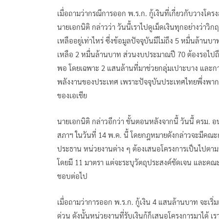
เมื่อถามว่ากรณีการออก พ.ร.ก. กู้เงินที่เกี่ยวกับวางโครง
นายเอกนิติ กล่าวว่า วันนี้เราไปดูเม็ดเงินทุกอย่างว่าว
เหลืออยู่เท่าไหร่ ซึ่งข้อมูลปัจจุบันมีไม่ถึง 5 หมื่นล้
เหลือ 2 หมื่นล้านบาท ส่วนงบประมาณปี 70 ต้องรอไปถึงเ
พอ โดยเฉพาะ 2 แสนล้านที่มาช่วยกลุ่มเปาะบาง และการ
พลังงานของประเทศ เพราะปัจจุบันประเทศไทยพึ่งพาการน
ของเอเชีย
นายเอกนิติ กล่าวอีกว่า ขั้นตอนหลังจากนี้ วันนี้ ครม
สภาฯ ในวันที่ 14 พ.ค. นี้ โดยกฎหมายดังกล่าวจะมีคณะก
ประธาน หน่วยงานต่าง ๆ ต้องเสนอโครงการเป็นไปตามวัตถ
โดยมี 11 มาตรา แต่จะระบุวัตถุประสงค์ชัดเจน และคณ
ชอบต่อไป
เมื่อถามว่าการออก พ.ร.ก. กู้เงิน 4 แสนล้านบาท จะเริ่มเห็
ด่วน ดังนั้นหน่วยงานที่รับเงินกู้ก็เสนอโครงการมาได้ เรา