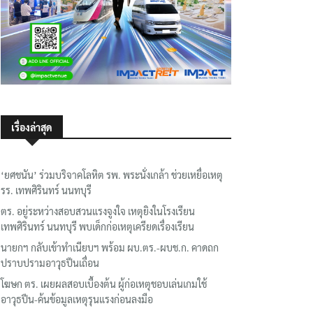
เรื่องล่าสุด
‘ยศชนัน’ ร่วมบริจาคโลหิต รพ. พระนั่งเกล้า ช่วยเหยื่อเหตุ
รร. เทพศิรินทร์ นนทบุรี
ตร. อยู่ระหว่างสอบสวนแรงจูงใจ เหตุยิงในโรงเรียน
เทพศิรินทร์ นนทบุรี พบเด็กก่อเหตุเครียดเรื่องเรียน
นายกฯ กลับเข้าทำเนียบฯ พร้อม ผบ.ตร.-ผบช.ก. คาดถก
ปราบปรามอาวุธปืนเถื่อน
โฆษก ตร. เผยผลสอบเบื้องต้น ผู้ก่อเหตุชอบเล่นเกมใช้
อาวุธปืน-ค้นข้อมูลเหตุรุนแรงก่อนลงมือ