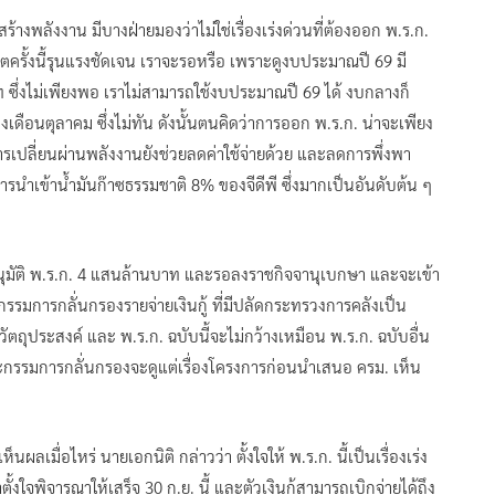
สร้างพลังงาน มีบางฝ่ายมองว่าไม่ใช่เรื่องเร่งด่วนที่ต้องออก พ.ร.ก.
ิกฤตครั้งนี้รุนแรงชัดเจน เราจะรอหรือ เพราะดูงบประมาณปี 69 มี
านบาท ซึ่งไม่เพียงพอ เราไม่สามารถใช้งบประมาณปี 69 ได้ งบกลางก็
ดือนตุลาคม ซึ่งไม่ทัน ดังนั้นตนคิดว่าการออก พ.ร.ก. น่าจะเพียง
เปลี่ยนผ่านพลังงานยังช่วยลดค่าใช้จ่ายด้วย และลดการพึ่งพา
ำเข้าน้ำมันก๊าซธรรมชาติ 8% ของจีดีพี ซึ่งมากเป็นอันดับต้น ๆ
. อนุมัติ พ.ร.ก. 4 แสนล้านบาท และรอลงราชกิจจานุเบกษา และจะเข้า
รรมการกลั่นกรองรายจ่ายเงินกู้ ที่มีปลัดกระทรวงการคลังเป็น
ุประสงค์ และ พ.ร.ก. ฉบับนี้จะไม่กว้างเหมือน พ.ร.ก. ฉบับอื่น
ะกรรมการกลั่นกรองจะดูแต่เรื่องโครงการก่อนนำเสนอ ครม. เห็น
นผลเมื่อไหร่ นายเอกนิติ กล่าวว่า ตั้งใจให้ พ.ร.ก. นี้เป็นเรื่องเร่ง
ตั้งใจพิจารณาให้เสร็จ 30 ก.ย. นี้ และตัวเงินกู้สามารถเบิกจ่ายได้ถึง