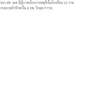
รมว.สธ. เผย มีผู้บาดเจ็บจากเหตุยิงในโรงเรียน 22 ราย
กระจายตัวรักษาใน 6 รพ. วิกฤต 9 ราย