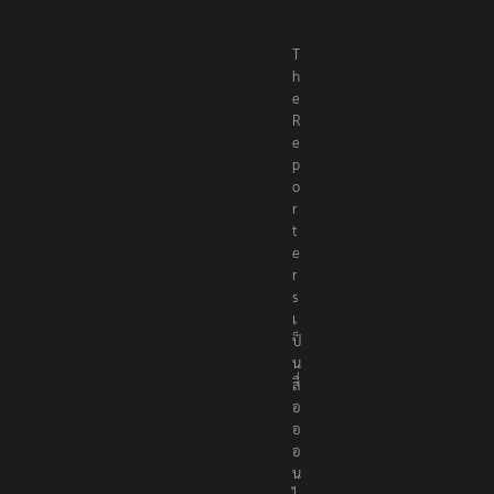
T
h
e
R
e
p
o
r
t
e
r
s
เ
ป็
น
สื่
อ
อ
อ
น