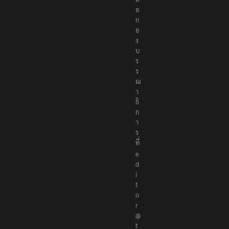
อ
ก
อ
ง
บ
ร
ร
ณ
า
ธิ
ก
า
ร
ที่
e
d
i
t
o
r
@
t