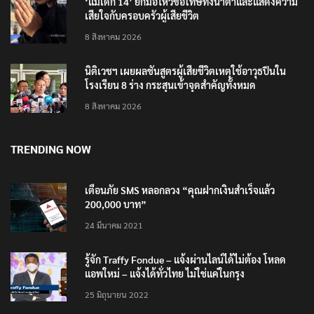
‘แม่เด็ก 14’ ยกมือไหว้ขอโทษทั้งน้ำตาและแสดงความ
เสียใจกับครอบครัวผู้เสียชีวิต
8 สิงหาคม 2026
นิติเวชฯ เผยผลชันสูตรผู้เสียชีวิตเหตุใช้อาวุธปืนใน
โรงเรียน 8 ร่าง กระสุนเข้าจุดสำคัญทั้งหมด
8 สิงหาคม 2026
TRENDING NOW
เตือนภัย SMS หลอกลวง “คุณฝากเงินสำเร็จแล้ว
200,000 บาท”
24 มีนาคม 2021
รู้จัก Traffy Fondue – แจ้งผ่านไลน์ได้ไม่ต้อง โหลด
แอพใหม่ – แจ้งได้ทั่วไทย ไม่ใช่แค่ในกรุง
25 มิถุนายน 2022