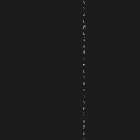
ช
า
สั
ม
พั
น
ธ์
แ
จ้
ง
ห
ม
า
ย
ข่
า
ว
ห
รื
อ
ติ
ด
ต่