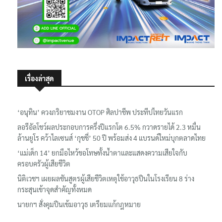
เรื่องล่าสุด
‘อนุทิน’ ควงภริยาชมงาน OTOP ศิลปาชีพ ประทีปไทยวันแรก
ลอรีอัลโชว์ผลประกอบการครึ่งปีแรกโต 6.5% กวาดรายได้ 2.3 หมื่น
ล้านยูโร คว้าไลเซนส์ ‘กุชชี่’ 50 ปี พร้อมส่ง 4 แบรนด์ใหม่บุกตลาดไทย
‘แม่เด็ก 14’ ยกมือไหว้ขอโทษทั้งน้ำตาและแสดงความเสียใจกับ
ครอบครัวผู้เสียชีวิต
นิติเวชฯ เผยผลชันสูตรผู้เสียชีวิตเหตุใช้อาวุธปืนในโรงเรียน 8 ร่าง
กระสุนเข้าจุดสำคัญทั้งหมด
นายกฯ สั่งคุมปืนเข้มอาวุธ เตรียมแก้กฎหมาย