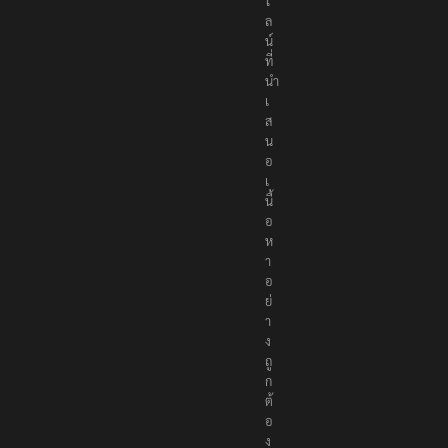
ไ
ล
น์
ที่
นำ
เ
ส
น
อ
เ
นื้
อ
ห
า
อ
ย่
า
ง
ถู
ก
ต้
อ
ง