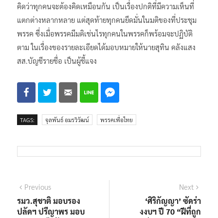
คิดว่าทุกคนจะต้องคิดเหมือนกัน เป็นเรื่องปกติที่มีความเห็นที่
แตกต่างหลากหลาย แต่สุดท้ายทุกคนยึดมั่นในมติของที่ประชุม
พรรค ซึ่งเมื่อพรรคมีมติเช่นไรทุกคนในพรรคก็พร้อมจะปฏิบัติ
ตาม ในเรื่องของรายละเอียดได้มอบหมายให้นายสุทิน คลังแสง
สส.บัญชีรายชื่อ เป็นผู้ชี้แจง
TAGS:
จุลพันธ์ อมรวิวัฒน์
พรรคเพื่อไทย
แนะแนว
Previous
Next
Previous
Next
post:
post:
รมว.สุชาติ มอบรอง
‘ศิริกัญญา’ ซัดร่า
เรื่อง
ปลัดฯ ปรีญาพร มอบ
งงบฯ ปี 70 “ฝีที่ถูก