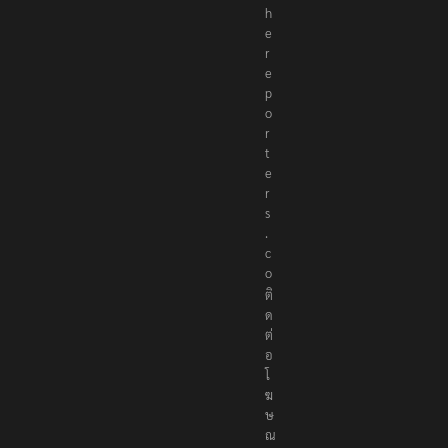
h
e
r
e
p
o
r
t
e
r
s
.
c
o
ติ
ด
ต่
อ
โ
ฆ
ษ
ณ