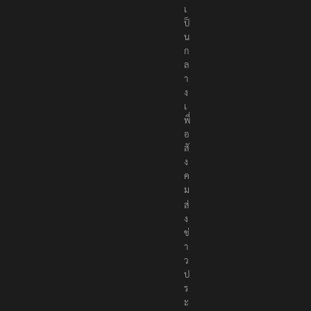
เ
ป็
น
ก
ล
า
ง
เ
พื่
อ
สั
ง
ค
ม
ส่
ง
ข่
า
ว
ป
ร
ะ