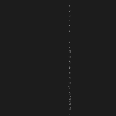
e
p
o
r
t
e
r
s
เ
ป็
น
สื่
อ
อ
อ
น
ไ
ล
น์
ที่
นำ
เ