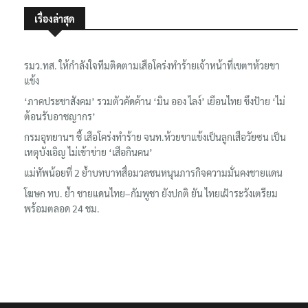
เรื่องล่าสุด
รมว.ทส. ให้กำลังใจทีมติดตามเสือโคร่งทำร้ายเจ้าหน้าที่เขตฯห้วยขา
แข้ง
‘ภาคประชาสังคม’ รวมตัวคัดค้าน ‘มิน ออง ไลง์’ เยือนไทย ขึงป้าย ‘ไม่
ต้อนรับอาชญากร’
กรมอุทยานฯ ชี้ เสือโคร่งทำร้าย จนท.ห้วยขาแข้งเป็นลูกเสือวัยซน เป็น
เหตุบังเอิญ ไม่เข้าข่าย ‘เสือกินคน’
แม่ทัพน้อยที่ 2 ย้ำบทบาทสื่อมวลชนหนุนภารกิจความมั่นคงชายแดน
โฆษก ทบ. ย้ำ ชายแดนไทย–กัมพูชา ยังปกติ ยัน ไทยเฝ้าระวังเตรียม
พร้อมตลอด 24 ชม.