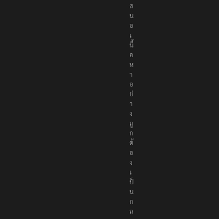
ส
น
อ
เ
นื้
อ
ห
า
อ
ย่
า
ง
ถู
ก
ต้
อ
ง
เ
ป็
น
ก
ล