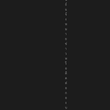
ธ์
แ
จ้
ง
ห
ม
า
ย
ข่
า
ว
ห
รื
อ
ติ
ด
ต่
อ
ก
อ
ง
บ