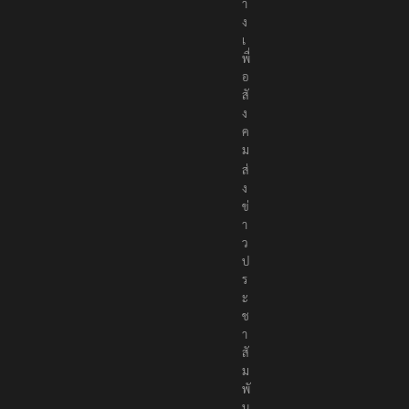
า
ง
เ
พื่
อ
สั
ง
ค
ม
ส่
ง
ข่
า
ว
ป
ร
ะ
ช
า
สั
ม
พั
น