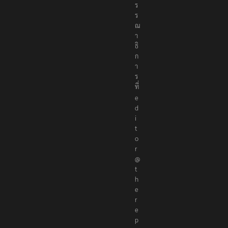
ร
ร
ณ
า
ธิ
ก
า
ร
ที่
e
d
i
t
o
r
@
t
h
e
r
e
p