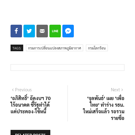
TAGS:
กรมการเปลี่ยนแปลงสภาพภูมิอากาศ
กรมโลกร้อน
แนะแนว
Previous
Next
Previous
Next
post:
post:
‘อภิสิทธิ์’ อัดงบฯ 70
‘จุลพันธ์’ เผย ‘เพื่อ
เรื่อง
ไร้อนาคต ชี้รัฐทำได้
ไทย’ ทำร่าง รธน.
แค่ประคอง-ใช้หนี้
ใหม่เสร็จแล้ว รอรวม
รายชื่อ
RELATED POSTS