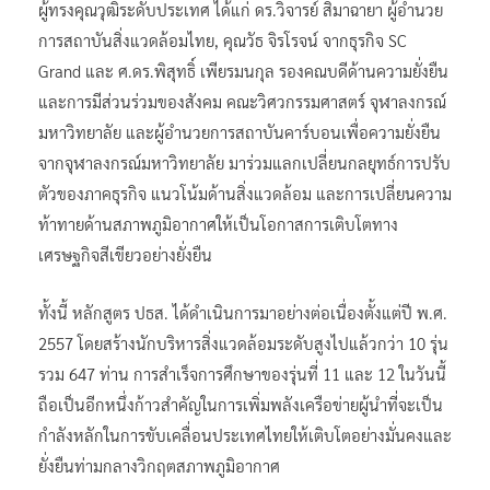
ผู้ทรงคุณวุฒิระดับประเทศ ได้แก่ ดร.วิจารย์ สิมาฉายา ผู้อำนวย
การสถาบันสิ่งแวดล้อมไทย, คุณวัธ จิรโรจน์ จากธุรกิจ SC
Grand และ ศ.ดร.พิสุทธิ์ เพียรมนกุล รองคณบดีด้านความยั่งยืน
และการมีส่วนร่วมของสังคม คณะวิศวกรรมศาสตร์ จุฬาลงกรณ์
มหาวิทยาลัย และผู้อำนวยการสถาบันคาร์บอนเพื่อความยั่งยืน
จากจุฬาลงกรณ์มหาวิทยาลัย มาร่วมแลกเปลี่ยนกลยุทธ์การปรับ
ตัวของภาคธุรกิจ แนวโน้มด้านสิ่งแวดล้อม และการเปลี่ยนความ
ท้าทายด้านสภาพภูมิอากาศให้เป็นโอกาสการเติบโตทาง
เศรษฐกิจสีเขียวอย่างยั่งยืน
ทั้งนี้ หลักสูตร ปธส. ได้ดำเนินการมาอย่างต่อเนื่องตั้งแต่ปี พ.ศ.
2557 โดยสร้างนักบริหารสิ่งแวดล้อมระดับสูงไปแล้วกว่า 10 รุ่น
รวม 647 ท่าน การสำเร็จการศึกษาของรุ่นที่ 11 และ 12 ในวันนี้
ถือเป็นอีกหนึ่งก้าวสำคัญในการเพิ่มพลังเครือข่ายผู้นำที่จะเป็น
กำลังหลักในการขับเคลื่อนประเทศไทยให้เติบโตอย่างมั่นคงและ
ยั่งยืนท่ามกลางวิกฤตสภาพภูมิอากาศ