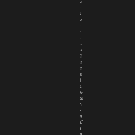
o
r
t
e
r
s
.
c
o
ติ
ด
ต่
อ
โ
ฆ
ษ
ณ
า
/
ส
นั
บ
ส