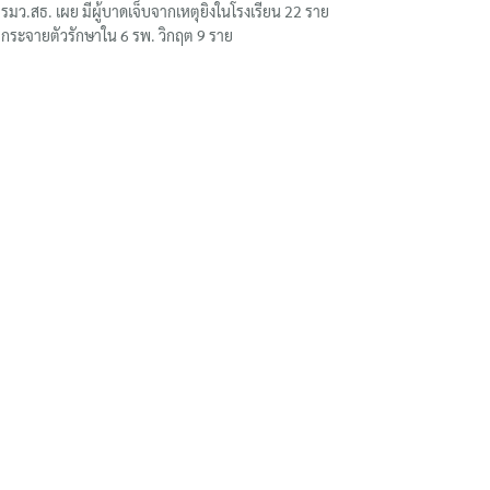
รมว.สธ. เผย มีผู้บาดเจ็บจากเหตุยิงในโรงเรียน 22 ราย
กระจายตัวรักษาใน 6 รพ. วิกฤต 9 ราย