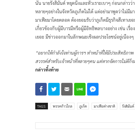
นั้น นายรังสิมันต์ หยุดนิ่งและหัวเราะเบาๆ ก่อนกล่าวว
หลายๆอย่างในจังหวัดภูเก็ตไม่ได้ แต่อย่ามาพูดว่าไม่มีมาเฟ
มาเฟียมาโดยตลอด ต้องยอมรับว่าภูเก็ตมีธุรกิจสีเทาเยอะ ซ
เกี่ยวข้องกับผู้มีบารมีหรือผู้มีอิทธิพลบางอย่าง เช่น เร
เยอะ มีข่าวออกมาในลักษณะเชิงผลประโยชน์อยู่เนืองๆ ส
“อยากให้กำลังใจท่านผู้การฯ ทำหน้าที่ให้มีประสิทธิภาพ 
สวรรค์สำหรับเจ้าหน้าที่หลายๆคน แต่หากจัดการไม่ดีก็
กล่าวทิ้งท้าย
TAGS:
พรรคก้าวไกล
ภูเก็ต
มาเฟียต่างชาติ
รังสิมันต์