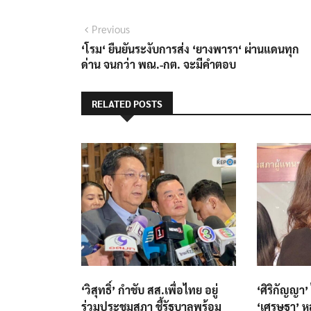
แนะแนว
Previous
Previous
post:
‘โรม‘ ยืนยันระงับการส่ง ‘ยางพารา‘ ผ่านแดนทุก
เรื่อง
ด่าน จนกว่า พณ.-กต. จะมีคำตอบ
RELATED POSTS
‘วิสุทธิ์’ กำชับ สส.เพื่อไทย อยู่
‘ศิริกัญญา’
ร่วมประชุมสภา ชี้รัฐบาลพร้อม
‘เศรษฐา’ หล