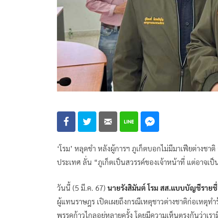
‘โรม’ หลุดขำ หลังผู้การฯ ภูเก็ตบอกไม่มีมาเฟียต่างชาติ
ประเทศ ลั่น “ภูเก็ตเป็นสวรรค์ของเจ้าหน้าที่ แต่อาจเป
วันนี้ (5 มี.ค. 67)
นายรังสิมันต์ โรม สส.แบบบัญชีรายช
ผู้แทนราษฎร เปิดเผยถึงกรณีเหตุชาวต่างชาติก่อเหตุทำร
พรรคก้าวไกลอยู่หลายครั้ง โดยมีความเห็นตรงกันว่าเรามี