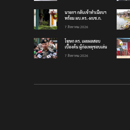
นนทบุรี พบเด็กก่อเหตุ
เครียดเรื่องเรียน
นายกฯ กลับเข้าทำเนียบฯ
พร้อม ผบ.ตร.-ผบช.ก.
คาดถกปราบปรามอาวุธ
7 สิงหาคม 2026
ปืนเถื่อน
โฆษก ตร. เผยผลสอบ
เบื้องต้น ผู้ก่อเหตุชอบเล่น
เกมใช้อาวุธปืน-ค้นข้อมูล
7 สิงหาคม 2026
เหตุรุนแรงก่อนลงมือ