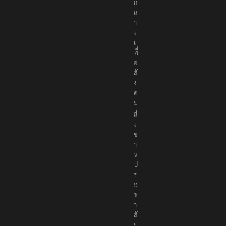
ก
ล
า
ง
เ
พื่
อ
สั
ง
ค
ม
ส่
ง
ข่
า
ว
ป
ร
ะ
ช
า
สั
ม