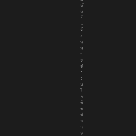
พั
น
ธ์
แ
จ้
ง
ห
ม
า
ย
ข่
า
ว
ห
รื
อ
ติ
ด
ต่
อ
ก
อ