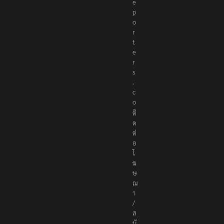
e
p
o
r
t
e
r
s
.
c
o
ติ
ด
ต่
อ
โ
ฆ
ษ
ณ
า
/
ส
นั