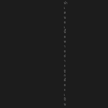
นำ
เ
ส
น
อ
เ
นื้
อ
ห
า
อ
ย่
า
ง
ถู
ก
ต้
อ
ง
เ
ป็
น