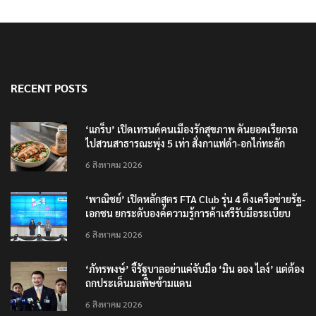
RECENT POSTS
‘แกร็บ’ เปิดเทรนด์คนเมืองรักสุขภาพ ดันยอดเรียกรถ
ไปสวนสาธารณะพุ่ง 5 เท่า สั่งกาแฟดำ-อกไก่ทะลัก
6 สิงหาคม 2026
‘พาณิชย์’ เปิดหลักสูตร FTA Club รุ่น 4 ดึงเครือข่ายรัฐ-
เอกชน ยกระดับองค์ความรู้การค้าเสรีรับมือระเบียบ
โลกใหม่
6 สิงหาคม 2026
‘ภัทรพงษ์’ จี้รัฐบาลอย่าแค่จับมือ ‘มิน ออง ไลง์’ แต่ต้อง
ถกประเด็นมลพิษข้ามแดน
6 สิงหาคม 2026