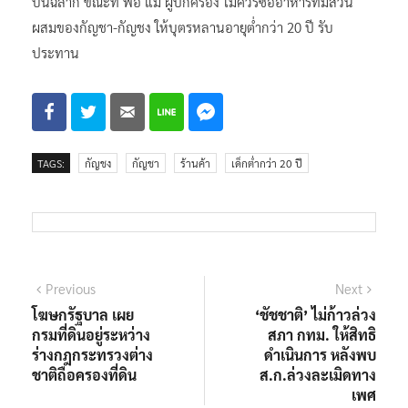
บนฉลาก ขณะที่ พ่อ แม่ ผู้ปกครอง ไม่ควรซื้ออาหารที่มีส่วน
ผสมของกัญชา-กัญชง ให้บุตรหลานอายุต่ำกว่า 20 ปี รับ
ประทาน
TAGS:
กัญชง
กัญชา
ร้านค้า
เด็กต่ำกว่า 20 ปี
แนะแนว
Previous
Next
Previous
Next
post:
post:
โฆษกรัฐบาล เผย
‘ชัชชาติ’ ไม่ก้าวล่วง
เรื่อง
กรมที่ดินอยู่ระหว่าง
สภา กทม. ให้สิทธิ
ร่างกฎกระทรวงต่าง
ดำเนินการ หลังพบ
ชาติถือครองที่ดิน
ส.ก.ล่วงละเมิดทาง
เพศ