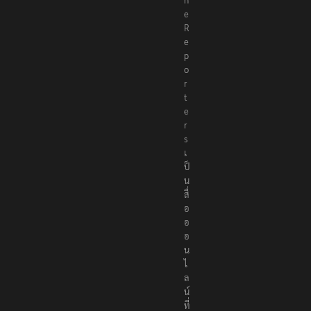
e
R
e
p
o
r
t
e
r
s
เ
ป็
น
สื่
อ
อ
อ
น
ไ
ล
น์
ที่