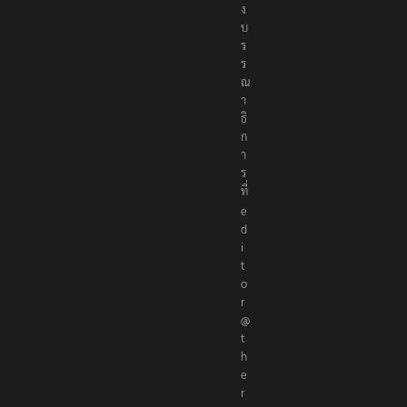
ง
บ
ร
ร
ณ
า
ธิ
ก
า
ร
ที่
e
d
i
t
o
r
@
t
h
e
r