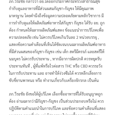
ภก.วีระชัย กล่าวว่า อย.ได้ออกประกาศกระทรวงสาธารณสุข
กำกับดูแลอาหารที่มีส่วนผสมกัญชา-กัญชง ให้มีคุณภาพ
มาตรฐาน โดยคำนึงถึงข้อมูลความปลอดภัยตามหลักวิชาการ มี
การกำกับดูแลให้ผลิตภัณฑ์อาหารใส่กัญชา กัญชง ได้รับ อย. ถูก
ต้อง กำหนดให้ฉลากผลิตภัณฑ์แสดง ข้อแนะนำการบริโภคเพื่อ
ความปลอดภัย เช่น ไม่ควรบริโภคเกินวันละ 2 หน่วยบรรจุ ,
แสดงข้อความคำเตือนที่เห็นได้ชัดเจนบนฉลากผลิตภัณฑ์อาหาร
ที่มีส่วนผสมของกัญชา-กัญชง เช่น เด็ก สตรีมีครรภ์ และสตรีให้
นมบุตร ไม่ควรรับประทาน , หากมีอาการผิดปกติ ควรหยุดรับ
ประทานทันที , ผู้ที่แพ้หรือไวต่อสาร THC หรือ CBD ควรระวัง
ในการรับประทาน และ อาจทำให้ง่วงซึมได้ ควรหลีกเลี่ยงการ
ขับขี่ยานพาหนะ หรือ ทำงานเกี่ยวกับเครื่องจักรกล เป็นต้น
ภก.วีระชัย ยังขอให้ผู้บริโภค เลือกซื้ออาหารที่ได้รับอนุญาตถูก
ต้อง อ่านฉลากว่ามีกัญชา-กัญชง เป็นส่วนประกอบหรือไม่ ควร
ปฏิบัติตามคำแนะนำในการบริโภค และข้อความคำเตือนที่แสดง