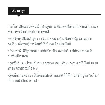
เรื่องล่าสุด
‘แกร็บ’ เปิดเทรนด์คนเมืองรักสุขภาพ ดันยอดเรียกรถไปสวนสาธารณะ
พุ่ง 5 เท่า สั่งกาแฟดำ-อกไก่ทะลัก
‘พาณิชย์’ เปิดหลักสูตร FTA Club รุ่น 4 ดึงเครือข่ายรัฐ-เอกชน ยก
ระดับองค์ความรู้การค้าเสรีรับมือระเบียบโลกใหม่
‘ภัทรพงษ์’ จี้รัฐบาลอย่าแค่จับมือ ‘มิน ออง ไลง์’ แต่ต้องถกประเด็น
มลพิษข้ามแดน
‘จุลพันธ์’ เผย ไทย-เมียนมา ลงนาม MOU ด้านแรงงาน ฉบับใหม่ ขยาย
กรอบความร่วมมือ 5 ปี
อธิบดีกรมอุทยานฯ​ สั่งตั้ง กก.สอบ ‘หน.อช.สิมิลัน’ ปมอนุญาต ‘อ.วีระ’
พักแรมฝ่าฝืนประกาศฯ