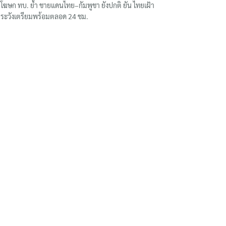
โฆษก ทบ. ย้ำ ชายแดนไทย–กัมพูชา ยังปกติ ยัน ไทยเฝ้า
ระวังเตรียมพร้อมตลอด 24 ชม.