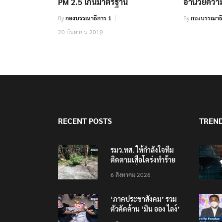
PM 2.5 เกินมาตรฐาน
อำนวยความ
By
กองบรรณาธิการ 1
By
กองบรรณาธ
20 กันยายน 2019
RECENT POSTS
TREN
รมว.ทส. ให้กำลังใจทีม
ติดตามเสือโคร่งทำร้าย
เจ้าหน้าที่เขตฯห้วยขาแข้ง
6 สิงหาคม 2026
‘ภาคประชาสังคม’ รวม
ตัวคัดค้าน ‘มิน ออง ไลง์’
เยือนไทย ขึงป้าย ‘ไม่