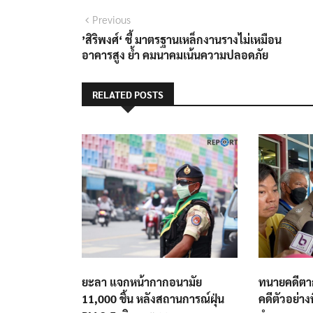
แนะแนว
Previous
Previous
post:
’สิริพงศ์‘ ชี้ มาตรฐานเหล็กงานรางไม่เหมือน
เรื่อง
อาคารสูง ย้ำ คมนาคมเน้นความปลอดภัย
RELATED POSTS
ยะลา แจกหน้ากากอนามัย
ทนายคดีตา
11,000 ชิ้น หลังสถานการณ์ฝุ่น
คดีตัวอย่าง