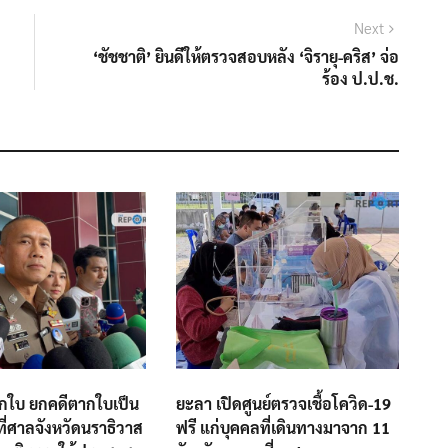
Next
Next
post:
‘ชัชชาติ’ ยินดีให้ตรวจสอบหลัง ‘จิรายุ-คริส’ จ่อ
ร้อง ป.ป.ช.
กใบ ยกคดีตากใบเป็น
ยะลา เปิดศูนย์ตรวจเชื้อโควิด-19
ที่ศาลจังหวัดนราธิวาส
ฟรี แก่บุคคลที่เดินทางมาจาก 11