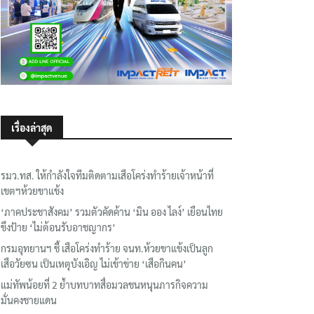
เรื่องล่าสุด
รมว.ทส. ให้กำลังใจทีมติดตามเสือโคร่งทำร้ายเจ้าหน้าที่
เขตฯห้วยขาแข้ง
‘ภาคประชาสังคม’ รวมตัวคัดค้าน ‘มิน ออง ไลง์’ เยือนไทย
ขึงป้าย ‘ไม่ต้อนรับอาชญากร’
กรมอุทยานฯ ชี้ เสือโคร่งทำร้าย จนท.ห้วยขาแข้งเป็นลูก
เสือวัยซน เป็นเหตุบังเอิญ ไม่เข้าข่าย ‘เสือกินคน’
แม่ทัพน้อยที่ 2 ย้ำบทบาทสื่อมวลชนหนุนภารกิจความ
มั่นคงชายแดน