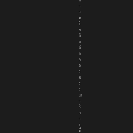
า
ว
ห
รื
อ
ติ
ด
ต่
อ
ก
อ
ง
บ
ร
ร
ณ
า
ธิ
ก
า
ร
ที่