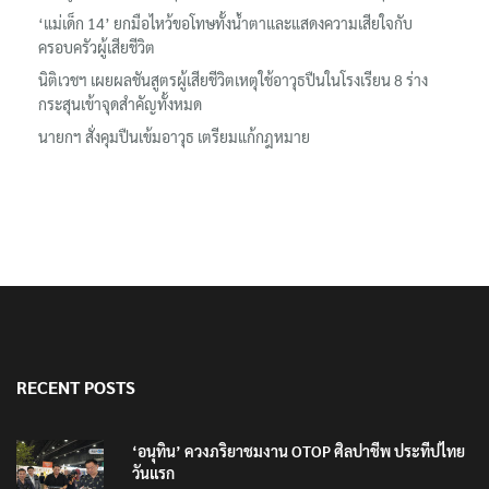
‘แม่เด็ก 14’ ยกมือไหว้ขอโทษทั้งน้ำตาและแสดงความเสียใจกับ
ครอบครัวผู้เสียชีวิต
นิติเวชฯ เผยผลชันสูตรผู้เสียชีวิตเหตุใช้อาวุธปืนในโรงเรียน 8 ร่าง
กระสุนเข้าจุดสำคัญทั้งหมด
นายกฯ สั่งคุมปืนเข้มอาวุธ เตรียมแก้กฎหมาย
RECENT POSTS
‘อนุทิน’ ควงภริยาชมงาน OTOP ศิลปาชีพ ประทีปไทย
วันแรก