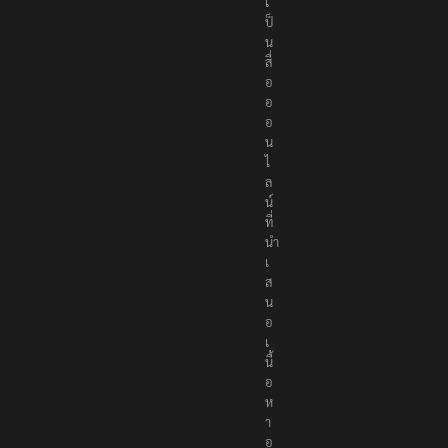
เ
ป็
น
สื่
อ
อ
อ
น
ไ
ล
น์
ที่
นำ
เ
ส
น
อ
เ
นื้
อ
ห
า
อ