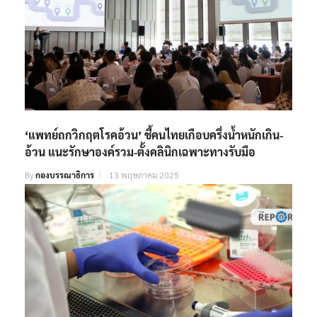
‘แพทย์ถกวิกฤตโรคอ้วน’ ชี้คนไทยเกือบครึ่งน้ำหนักเกิน-
อ้วน แนะรักษาองค์รวม-ตั้งคลินิกเฉพาะทางรับมือ
By
กองบรรณาธิการ
13 พฤษภาคม 2025