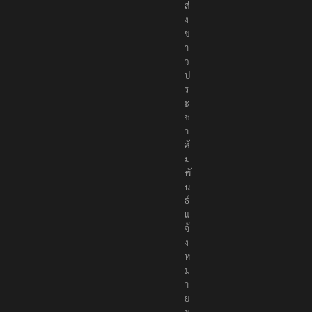
ส่
ง
ข่
า
ว
ป
ร
ะ
ช
า
สั
ม
พั
น
ธ์
แ
จ้
ง
ห
ม
า
ย
ข่