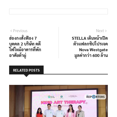
แนะแนว
Previous
Next
Previous
Next
post:
post:
ฮ่องกงสั่งฟ้อง 7
STELLA เดินหน้าเปิด
เรื่อง
บุคคล 2 บริษัท คดี
ตัวแฟลกชิปโปรเจค
ไฟไหม้อาคารที่พัก
Nova Westgate
อาศัยต้าผู่
มูลค่ากว่า 600 ล้าน
RELATED POSTS