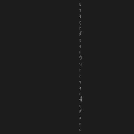
ย่
า
ง
ถู
ก
ต้
อ
ง
เ
ป็
น
ก
ล
า
ง
เ
พื่
อ
สั
ง
ค
ม