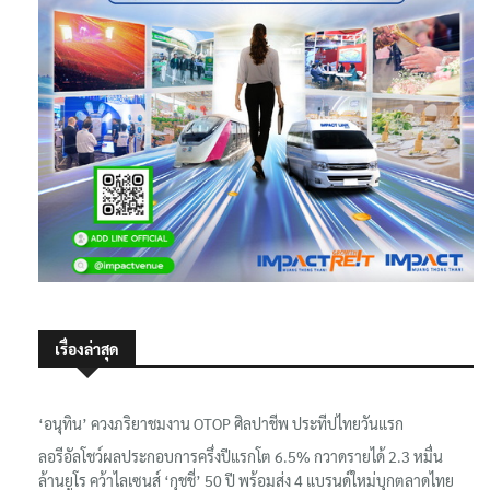
เรื่องล่าสุด
‘อนุทิน’ ควงภริยาชมงาน OTOP ศิลปาชีพ ประทีปไทยวันแรก
ลอรีอัลโชว์ผลประกอบการครึ่งปีแรกโต 6.5% กวาดรายได้ 2.3 หมื่น
ล้านยูโร คว้าไลเซนส์ ‘กุชชี่’ 50 ปี พร้อมส่ง 4 แบรนด์ใหม่บุกตลาดไทย