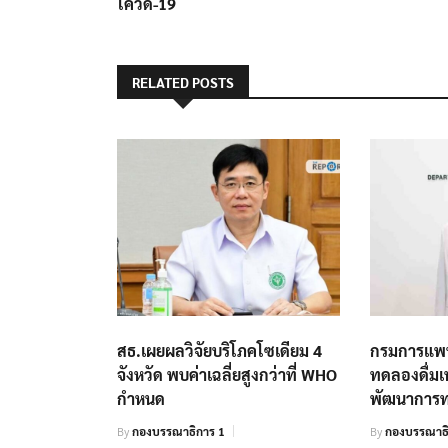
โควิด-19
RELATED POSTS
สธ.เผยผลวิจัยบริโภคโซเดียม 4
กรมการแพทย
จังหวัด พบค่าเฉลี่ยสูงกว่าที่ WHO
ทดลองดื่มเห
กำหนด
พัฒนาการ
By
กองบรรณาธิการ 1
By
กองบรรณาธิ