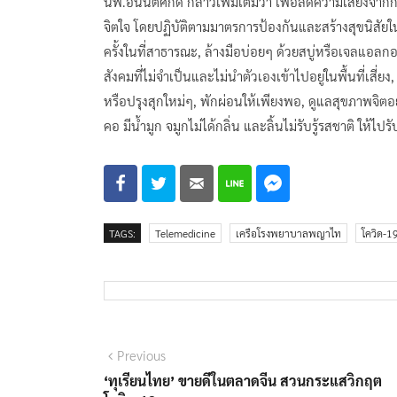
นพ.อนันตศักดิ์ กล่าวเพิ่มเติมว่า เพื่อลดความเสี่ยงจา
จิตใจ โดยปฏิบัติตามมาตรการป้องกันและสร้างสุขนิสัย
ครั้งในที่สาธารณะ, ล้างมือบ่อยๆ ด้วยสบู่หรือเจลแอลก
สังคมที่ไม่จำเป็นและไม่นำตัวเองเข้าไปอยู่ในพื้นที่เสี
หรือปรุงสุกใหม่ๆ, พักผ่อนให้เพียงพอ, ดูแลสุขภาพจิต
คอ มีน้ำมูก จมูกไม่ได้กลิ่น และลิ้นไม่รับรู้รสชาติ ให้ไ
TAGS:
Telemedicine
เครือโรงพยาบาลพญาไท
โควิด-1
แนะแนว
Previous
Previous
post:
‘ทุเรียนไทย’ ขายดีในตลาดจีน สวนกระแสวิกฤต
เรื่อง