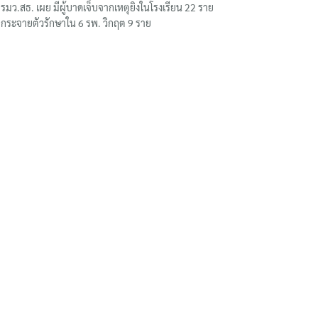
รมว.สธ. เผย มีผู้บาดเจ็บจากเหตุยิงในโรงเรียน 22 ราย
กระจายตัวรักษาใน 6 รพ. วิกฤต 9 ราย