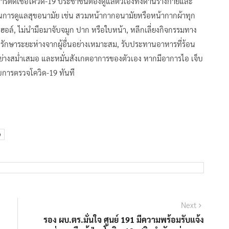
กการติดเชื้อโควิด-19 ประชาชนต้องดูแลตัวเองทั้งด้านร่างกายและ
ในการดูแลสุขอนามัย เช่น สวมหน้ากากอนามัยหรือหน้ากากผ้าทุก
อฮอล์, ไม่นำมือมาจับจมูก ปาก หรือใบหน้า, หลีกเลี่ยงกิจกรรมทาง
่ยง, รักษาระยะห่างจากผู้อื่นอย่างเหมาะสม, รับประทานอาหารที่ร้อน
อย่างสม่ำเสมอ และหมั่นสังเกตอาการของตัวเอง หากมีอาการไอ เจ็บ
ปรับการตรวจโควิด-19 ทันที
9
Next
Next
post:
รอง ผบ.ตร.มั่นใจ ศูนย์ 191 มีความพร้อมรับแจ้ง