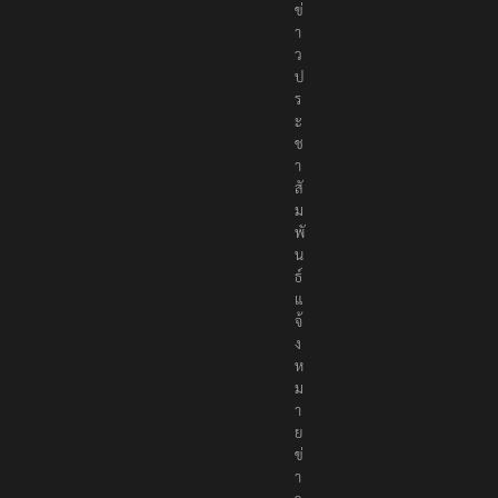
ข่
า
ว
ป
ร
ะ
ช
า
สั
ม
พั
น
ธ์
แ
จ้
ง
ห
ม
า
ย
ข่
า