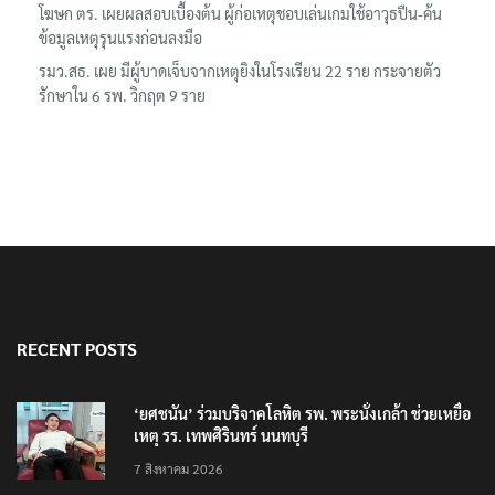
โฆษก ตร. เผยผลสอบเบื้องต้น ผู้ก่อเหตุชอบเล่นเกมใช้อาวุธปืน-ค้น
ข้อมูลเหตุรุนแรงก่อนลงมือ
รมว.สธ. เผย มีผู้บาดเจ็บจากเหตุยิงในโรงเรียน 22 ราย กระจายตัว
รักษาใน 6 รพ. วิกฤต 9 ราย
RECENT POSTS
‘ยศชนัน’ ร่วมบริจาคโลหิต รพ. พระนั่งเกล้า ช่วยเหยื่อ
เหตุ รร. เทพศิรินทร์ นนทบุรี
7 สิงหาคม 2026