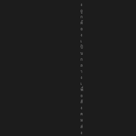
ง
ถู
ก
ต้
อ
ง
เ
ป็
น
ก
ล
า
ง
เ
พื่
อ
สั
ง
ค
ม
ส่
ง