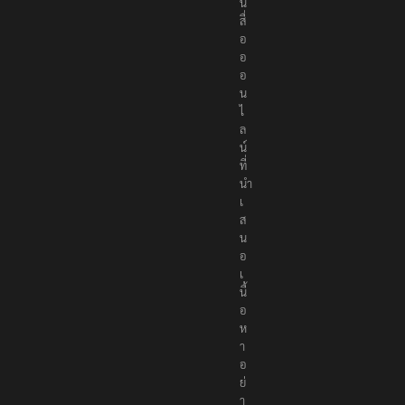
น
สื่
อ
อ
อ
น
ไ
ล
น์
ที่
นำ
เ
ส
น
อ
เ
นื้
อ
ห
า
อ
ย่
า