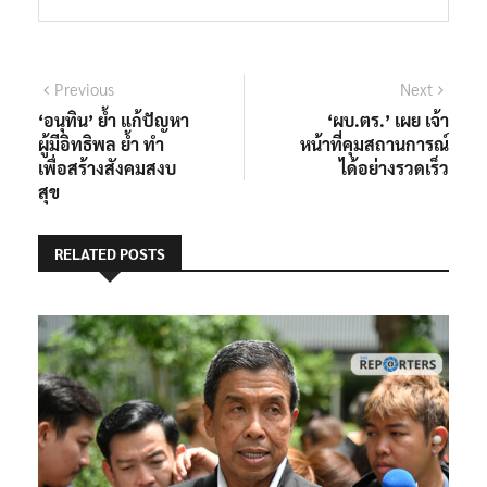
แนะแนว
Previous
Next
Previous
Next
post:
post:
‘อนุทิน’ ย้ำ แก้ปัญหา
‘ผบ.ตร.’ เผย เจ้า
เรื่อง
ผู้มีอิทธิพล ย้ำ ทำ
หน้าที่คุมสถานการณ์
เพื่อสร้างสังคมสงบ
ได้อย่างรวดเร็ว
สุข
RELATED POSTS