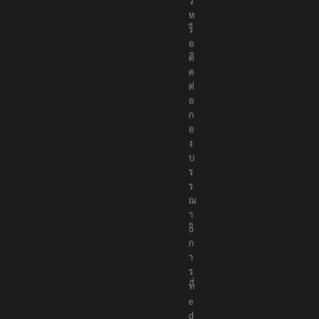
ว
ห
รื
อ
ติ
ด
ต่
อ
ก
อ
ง
บ
ร
ร
ณ
า
ธิ
ก
า
ร
ที่
e
d