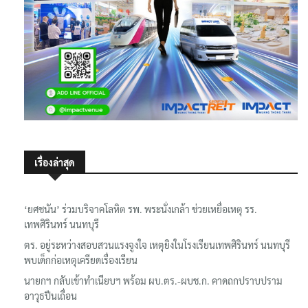
เรื่องล่าสุด
‘ยศชนัน’ ร่วมบริจาคโลหิต รพ. พระนั่งเกล้า ช่วยเหยื่อเหตุ รร.
เทพศิรินทร์ นนทบุรี
ตร. อยู่ระหว่างสอบสวนแรงจูงใจ เหตุยิงในโรงเรียนเทพศิรินทร์ นนทบุรี
พบเด็กก่อเหตุเครียดเรื่องเรียน
นายกฯ กลับเข้าทำเนียบฯ พร้อม ผบ.ตร.-ผบช.ก. คาดถกปราบปราม
อาวุธปืนเถื่อน