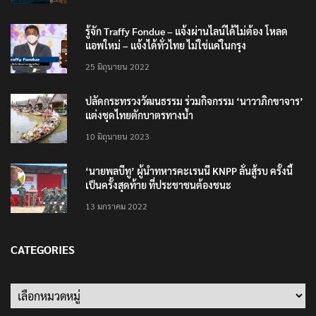
รู้จัก Traffy Fondue – แจ้งผ่านไลน์ได้ไม่ต้อง โหลด
แอพใหม่ – แจ้งได้ทั่วไทย ไม่ใช่แค่ในกรุง
25 มิถุนายน 2022
ปลัดกระทรวงวัฒนธรรม ร่วมกิจกรรม ‘นาวาภิกขาจาร’
แต่งชุดไทยตักบาตรทางน้ำ
10 มิถุนายน 2023
‘นายพลบีทู’ ผู้นำทหารคะเรนนี KNPP ลั่นสู้รบ ครั้งนี้
เป็นครั้งสุดท้าย ที่ประชาชนต้องชนะ
13 มกราคม 2022
CATEGORIES
Categories