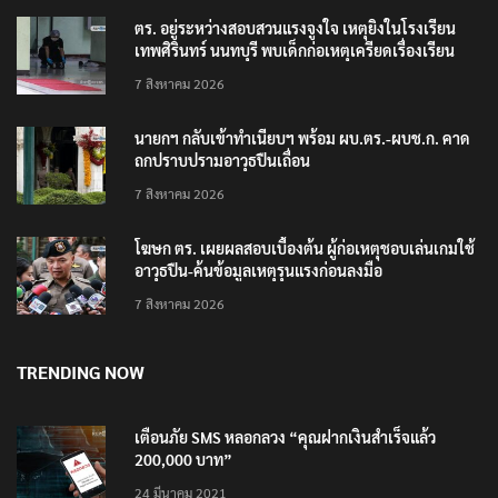
ตร. อยู่ระหว่างสอบสวนแรงจูงใจ เหตุยิงในโรงเรียน
เทพศิรินทร์ นนทบุรี พบเด็กก่อเหตุเครียดเรื่องเรียน
7 สิงหาคม 2026
นายกฯ กลับเข้าทำเนียบฯ พร้อม ผบ.ตร.-ผบช.ก. คาด
ถกปราบปรามอาวุธปืนเถื่อน
7 สิงหาคม 2026
โฆษก ตร. เผยผลสอบเบื้องต้น ผู้ก่อเหตุชอบเล่นเกมใช้
อาวุธปืน-ค้นข้อมูลเหตุรุนแรงก่อนลงมือ
7 สิงหาคม 2026
TRENDING NOW
เตือนภัย SMS หลอกลวง “คุณฝากเงินสำเร็จแล้ว
200,000 บาท”
24 มีนาคม 2021