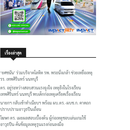
เรื่องล่าสุด
‘ยศชนัน’ ร่วมบริจาคโลหิต รพ. พระนั่งเกล้า ช่วยเหยื่อเหตุ
รร. เทพศิรินทร์ นนทบุรี
ตร. อยู่ระหว่างสอบสวนแรงจูงใจ เหตุยิงในโรงเรียน
เทพศิรินทร์ นนทบุรี พบเด็กก่อเหตุเครียดเรื่องเรียน
นายกฯ กลับเข้าทำเนียบฯ พร้อม ผบ.ตร.-ผบช.ก. คาดถก
ปราบปรามอาวุธปืนเถื่อน
โฆษก ตร. เผยผลสอบเบื้องต้น ผู้ก่อเหตุชอบเล่นเกมใช้
อาวุธปืน-ค้นข้อมูลเหตุรุนแรงก่อนลงมือ