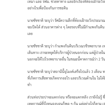
เหมา และ รฟม. ช่วยหาทาง และอีกเรื่องที่ต้องเฝ้าระวั
อย่างไรเพื่อป้องกันการชะดิน
นายชัชชาติ ระบุว่า รัศมีความลึกที่ต้องเฝ้าระวังประมา
จะเปิดได้ ส่วนอาคารต่าง ๆ โดยรอบที่ไม่มีกำแพงกันดิน
เลย
นายชัชชาติ ระบุว่า กำแพงกันดินบริเวณวชิรพยาบาล เหล
เดินทาง เราจะหยุดให้บริการผู้ป่วยนอกก่อน แต่ผู้ป่วยใ
นอกจะให้ไปโรงพยาบาลอื่น ในขณะนี้คาดการณ์ว่า 2 วันตร
นายชัชชาติ ระบุว่าสถานีนี้อุโมงค์เสร็จไปแล้ว 3 เดือน 
ที่เกิดการเสียหายเกิดจากอะไร และบริเวณด้านใน ไม่ได้ม
ทำ
ส่วนท่อประปาจะแตกก่อน หรือจะแตกหลัง เรายังไม่รู้ ซึ่
เหตุการณ์ที่บึงหนองบอนก็พอ ๆ กัน แต่อย่างไรก็ตาม เรา