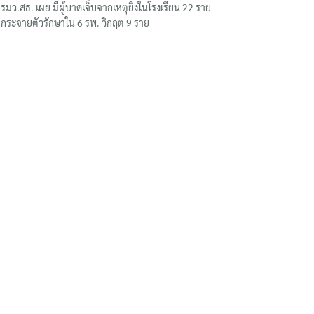
รมว.สธ. เผย มีผู้บาดเจ็บจากเหตุยิงในโรงเรียน 22 ราย
กระจายตัวรักษาใน 6 รพ. วิกฤต 9 ราย