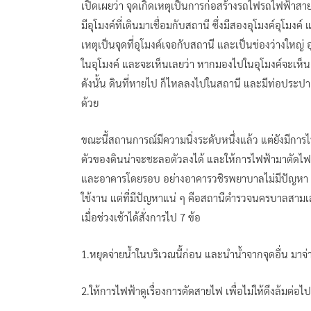
เปิดเผยว่า จุดเกิดเหตุเป็นการก่อสร้างรถไฟรถไฟฟ้าสายม
มีอุโมงค์ที่เดินมาเชื่อมกับสถานี ซึ่งมีสองอุโมงค์อุโมง
เหตุเป็นจุดที่อุโมงค์เจอกับสถานี และเป็นช่องว่างใหญ
ในอุโมงค์ และจะเห็นเลยว่า หากมองไปในอุโมงค์จะเห็
ดังนั้น ดินที่หายไป ก็ไหลลงไปในสถานี และมีท่อประป
ด้วย
ขณะนี้สถานการณ์มีความนิ่งระดับหนึ่งแล้ว แต่ยังมีกา
ตัวของดินน่าจะชะลอตัวลงได้ และให้การไฟฟ้ามาตัดไฟทั
และอาคารโดยรอบ อย่างอาคารวชิรพยาบาลไม่มีปัญหา เพรา
ใช้งาน แต่ที่มีปัญหาแน่ ๆ คือสถานีตำรวจนครบาลสามเสน
เมื่อช่วงเช้าได้สั่งการไป 7 ข้อ
1.หยุดจ่ายน้ำในบริเวณนี้ก่อน และนำน้ำจากจุดอื่น มาจ่า
2.ให้การไฟฟ้าดูเรื่องการตัดสายไฟ เพื่อไม่ให้ดึงล้มต่อไป