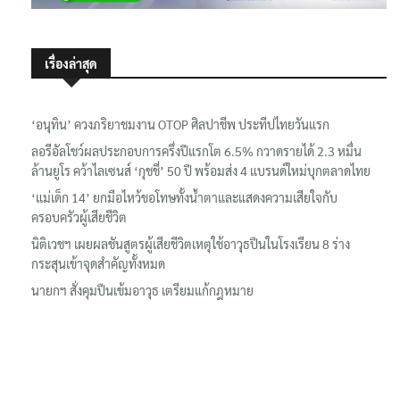
เรื่องล่าสุด
‘อนุทิน’ ควงภริยาชมงาน OTOP ศิลปาชีพ ประทีปไทยวันแรก
ลอรีอัลโชว์ผลประกอบการครึ่งปีแรกโต 6.5% กวาดรายได้ 2.3 หมื่น
ล้านยูโร คว้าไลเซนส์ ‘กุชชี่’ 50 ปี พร้อมส่ง 4 แบรนด์ใหม่บุกตลาดไทย
‘แม่เด็ก 14’ ยกมือไหว้ขอโทษทั้งน้ำตาและแสดงความเสียใจกับ
ครอบครัวผู้เสียชีวิต
นิติเวชฯ เผยผลชันสูตรผู้เสียชีวิตเหตุใช้อาวุธปืนในโรงเรียน 8 ร่าง
กระสุนเข้าจุดสำคัญทั้งหมด
นายกฯ สั่งคุมปืนเข้มอาวุธ เตรียมแก้กฎหมาย