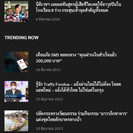
8 สิงหาคม 2026
นิติเวชฯ เผยผลชันสูตรผู้เสียชีวิตเหตุใช้อาวุธปืนใน
โรงเรียน 8 ร่าง กระสุนเข้าจุดสำคัญทั้งหมด
8 สิงหาคม 2026
TRENDING NOW
เตือนภัย SMS หลอกลวง “คุณฝากเงินสำเร็จแล้ว
200,000 บาท”
24 มีนาคม 2021
รู้จัก Traffy Fondue – แจ้งผ่านไลน์ได้ไม่ต้อง โหลด
แอพใหม่ – แจ้งได้ทั่วไทย ไม่ใช่แค่ในกรุง
25 มิถุนายน 2022
ปลัดกระทรวงวัฒนธรรม ร่วมกิจกรรม ‘นาวาภิกขาจาร’
แต่งชุดไทยตักบาตรทางน้ำ