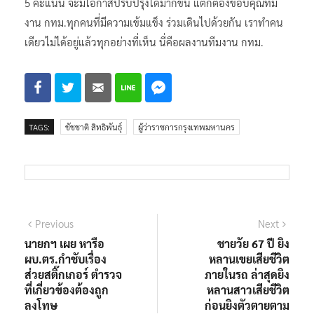
ปรับปรุงตัวง่ายขึ้นเพราะถ้าให้เต็ม เราก็จะปรับปรุงยากแต่ถ้าให้
5 คะแนน จะมีโอกาสปรับปรุงได้มากขึ้น แต่ก็ต้องขอบคุณทีม
งาน กทม.ทุกคนที่มีความเข้มแข็ง ร่วมเดินไปด้วยกัน เราทำคน
เดียวไม่ได้อยู่แล้วทุกอย่างที่เห็น นี่คือผลงานทีมงาน กทม.
TAGS:
ชัชชาติ สิทธิพันธุ์
ผู้ว่าราชการกรุงเทพมหานคร
แนะแนว
Previous
Next
Previous
Next
post:
post:
นายกฯ เผย หารือ
ชายวัย 67 ปี ยิง
เรื่อง
ผบ.ตร.กำชับเรื่อง
หลานเขยเสียชีวิต
ส่วยสติ๊กเกอร์ ตำรวจ
ภายในรถ ล่าสุดยิง