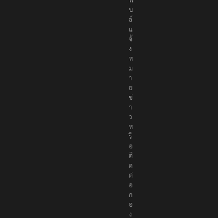
สั
ม
พั
น
ธ์
แ
จ้
ง
ห
ม
า
ย
ข่
า
ว
ห
รื
อ
ติ
ด
ต่
อ
ก