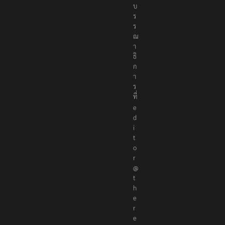
อ
ง
บ
ร
ร
ณ
า
ธิ
ก
า
ร
ที่
e
d
i
t
o
r
@
t
h
e