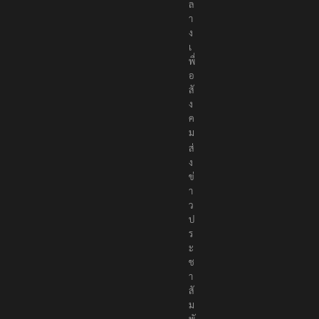
น
ก
ล
า
ง
เ
พื่
อ
สั
ง
ค
ม
ส่
ง
ข่
า
ว
ป
ร
ะ
ช
า