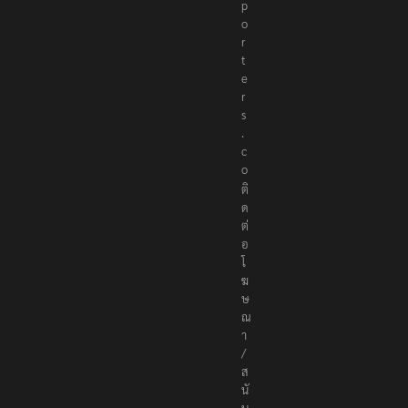
r
e
p
o
r
t
e
r
s
.
c
o
ติ
ด
ต่
อ
โ
ฆ
ษ
ณ
า
/