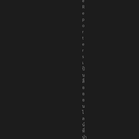
T
h
e
R
e
p
o
r
t
e
r
s
เ
ป็
น
สื่
อ
อ
อ
น
ไ
ล
น์