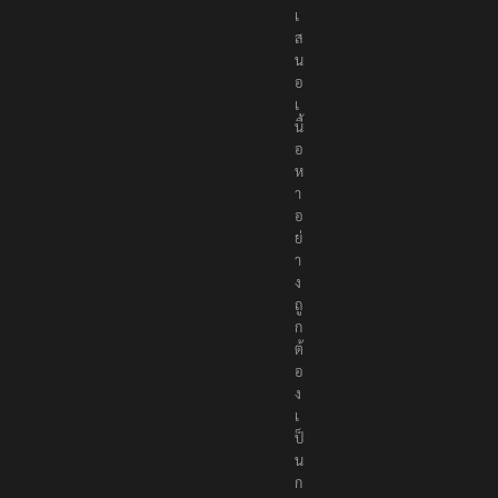
ที่
นำ
เ
ส
น
อ
เ
นื้
อ
ห
า
อ
ย่
า
ง
ถู
ก
ต้
อ
ง
เ
ป็