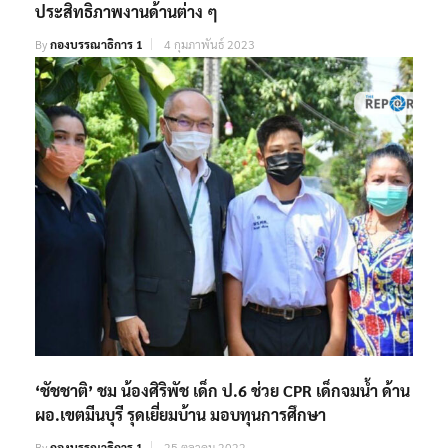
‘ชัชชาติ’ สัญจรเขตสาทร เดินหน้าแก้ไขปัญหา เพิ่ม
ประสิทธิภาพงานด้านต่าง ๆ
By
กองบรรณาธิการ 1
4 กุมภาพันธ์ 2023
‘ชัชชาติ’ ชม น้องศิริพัช เด็ก ป.6 ช่วย CPR เด็กจมน้ำ ด้าน