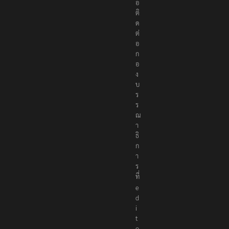
อ
ติ
ด
ต่
อ
ก
อ
ง
บ
ร
ร
ณ
า
ธิ
ก
า
ร
ที่
e
d
i
t
o