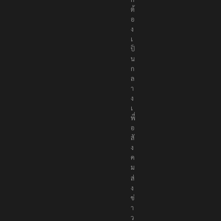
ต้
อ
ง
เ
ป็
น
ก
ล
า
ง
เ
พื่
อ
สั
ง
ค
ม
ส่
ง
ข่
า
ว