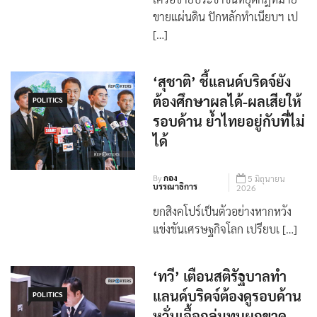
ขายแผ่นดิน ปักหลักทำเนียบฯ เป
[…]
‘สุชาติ’ ชี้แลนด์บริดจ์ยัง
ต้องศึกษาผลได้-ผลเสียให้
POLITICS
รอบด้าน ย้ำไทยอยู่กับที่ไม่
ได้
By
กอง
5 มิถุนายน
บรรณาธิการ
2026
ยกสิงคโปร์เป็นตัวอย่างหากหวัง
แข่งขันเศรษฐกิจโลก เปรียบเ […]
‘ทวี’ เตือนสติรัฐบาลทำ
แลนด์บริดจ์ต้องดูรอบด้าน
POLITICS
หวั่นเอื้อกลุ่มทุนผูกขาด