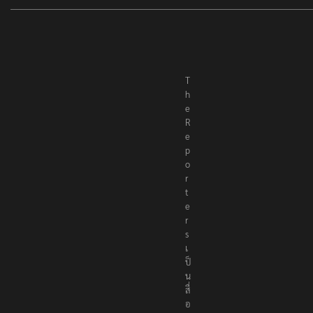
T
h
e
R
e
p
o
r
t
e
r
s
เ
ป็
น
สื่
อ