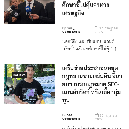
ศึกษาชี้ไม่คุ้มค่าทาง
เศรษฐกิจ
By
กอง
24 กรกฎาคม
บรรณาธิการ
2026
‘เอกนิติ’ เผย พับแผน ‘แลนด์
บริดจ์’ หลังผลศึกษาชี้ไม่คุ้ […]
เครือข่ายประชาชนหยุด
กฎหมายขายแผ่นดิน จี้นา
POLITICS
ยกฯ เบรกกฎหมาย SEC-
แลนด์บริดจ์ หวั่นเอื้อกลุ่ม
ทุน
By
กอง
23 มิถุนายน
บรรณาธิการ
2026
เครือข่ายประชาชนหยุดกฎหมาย