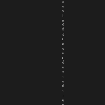
อ
อ
น
ไ
ล
น์
ที่
นำ
เ
ส
น
อ
เ
นื้
อ
ห
า
อ
ย่
า
ง
ถู
ก