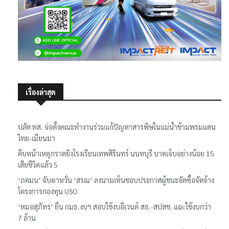
เรื่องล่าสุด
ปลัด ทส. จ่อตั้งคณะทำงานร่วมแก้ปัญหาสารพิษในแม่น้ำข้ามพรมแดน
ไทย-เมียนมา
คืบหน้าเหตุกราดยิงโรงเรียนเทพศิรินทร์ นนทบุรี บาดเจ็บอย่างน้อย 15
เสียชีวิตแล้ว 5
‘ภคมน’ จับตาหวั่น ‘สรณ’ ลงนามเห็นชอบประกาศผู้ชนะจัดซื้อจัดจ้าง
โครงการกองทุน USO
‘หมอสุภัทร’ ยื่น กมธ.งบฯ สอบใช้งบอีเวนต์ สธ.-สปสช. แฉcใช้งบกว่า
7 ล้าน