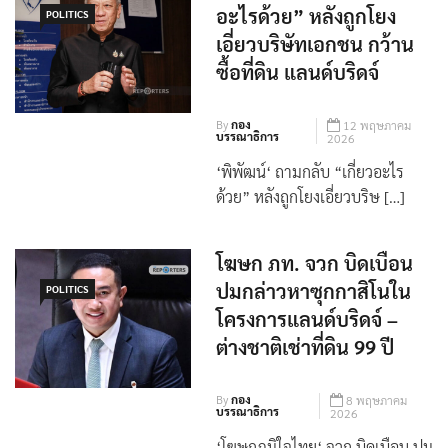
อะไรด้วย” หลังถูกโยง
POLITICS
เอี่ยวบริษัทเอกชน กว้าน
ซื้อที่ดิน แลนด์บริดจ์
By
กอง
12 พฤษภาคม
บรรณาธิการ
2026
‘พิพัฒน์‘ ถามกลับ “เกี่ยวอะไร
ด้วย” หลังถูกโยงเอี่ยวบริษ […]
โฆษก ภท. จวก บิดเบือน
ปมกล่าวหาซุกกาสิโนใน
POLITICS
โครงการแลนด์บริดจ์ –
ต่างชาติเช่าที่ดิน 99 ปี
By
กอง
8 พฤษภาคม
บรรณาธิการ
2026
‘โฆษกภูมิใจไทย‘ จวก บิดเบือน ปม