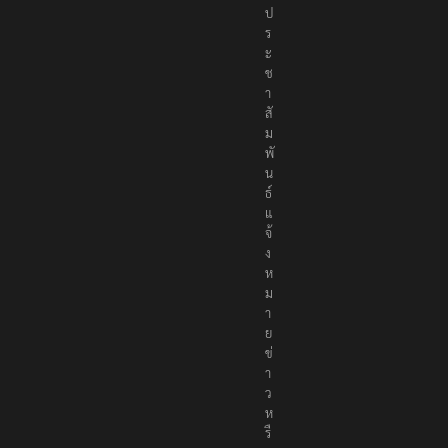
ป
ร
ะ
ช
า
สั
ม
พั
น
ธ์
แ
จ้
ง
ห
ม
า
ย
ข่
า
ว
ห
รื