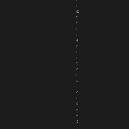
r
@
t
h
e
r
e
p
o
r
t
e
r
s
.
c
o
ติ
ด
ต่
อ
โ