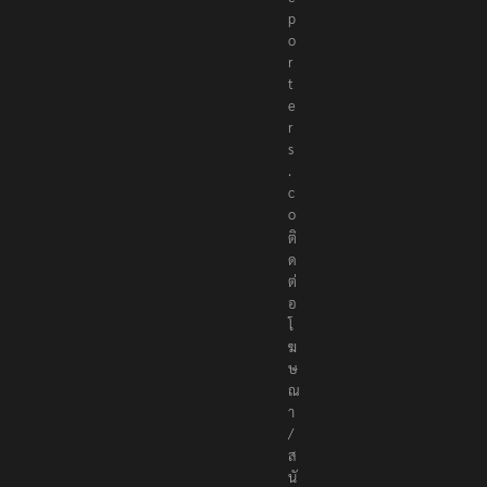
e
p
o
r
t
e
r
s
.
c
o
ติ
ด
ต่
อ
โ
ฆ
ษ
ณ
า
/
ส