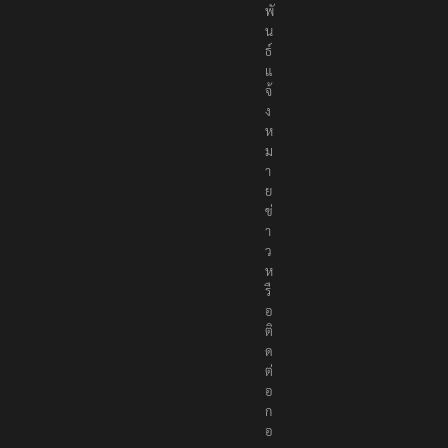
ม
พั
น
ธ์
แ
จ้
ง
ห
ม
า
ย
ข่
า
ว
ห
รื
อ
ติ
ด
ต่
อ
ก