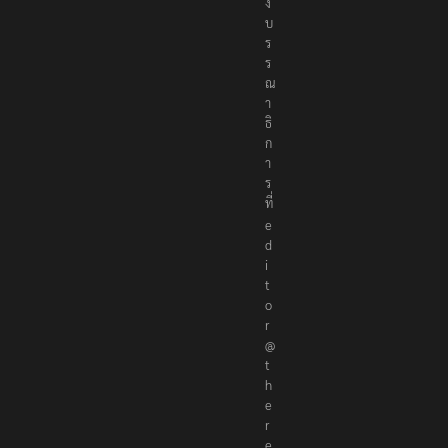
อ
ง
บ
ร
ร
ณ
า
ธิ
ก
า
ร
ที่
e
d
i
t
o
r
@
t
h
e
r