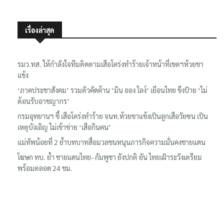
เรื่องล่าสุด
รมว.ทส. ให้กำลังใจทีมติดตามเสือโคร่งทำร้ายเจ้าหน้าที่เขตฯห้วยขา
แข้ง
‘ภาคประชาสังคม’ รวมตัวคัดค้าน ‘มิน ออง ไลง์’ เยือนไทย ขึงป้าย ‘ไม่
ต้อนรับอาชญากร’
กรมอุทยานฯ ชี้ เสือโคร่งทำร้าย จนท.ห้วยขาแข้งเป็นลูกเสือวัยซน เป็น
เหตุบังเอิญ ไม่เข้าข่าย ‘เสือกินคน’
แม่ทัพน้อยที่ 2 ย้ำบทบาทสื่อมวลชนหนุนภารกิจความมั่นคงชายแดน
โฆษก ทบ. ย้ำ ชายแดนไทย–กัมพูชา ยังปกติ ยัน ไทยเฝ้าระวังเตรียม
พร้อมตลอด 24 ชม.