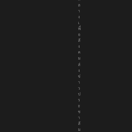
ก
ล
า
ง
เ
พื่
อ
สั
ง
ค
ม
ส่
ง
ข่
า
ว
ป
ร
ะ
ช
า
สั