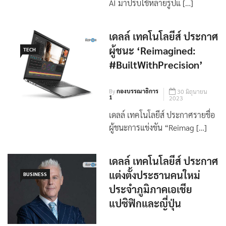
ชี้เอเชียแปซิฟิกและญี่ปุ่น พร้อมนำ
AI มาปรับใช้หลายรูปแ […]
เดลล์ เทคโนโลยีส์ ประกาศ
ผู้ชนะ ‘Reimagined:
TECH
#BuiltWithPrecision’
By
กองบรรณาธิการ
30 มิถุนายน
1
2023
เดลล์ เทคโนโลยีส์ ประกาศรายชื่อ
ผู้ชนะการแข่งขัน “Reimag […]
เดลล์ เทคโนโลยีส์ ประกาศ
แต่งตั้งประธานคนใหม่
BUSINESS
ประจำภูมิภาคเอเชีย
แปซิฟิกและญี่ปุ่น