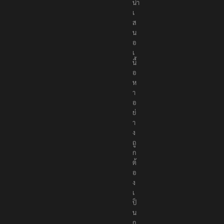
ที่
นำ
เ
ส
น
อ
เ
นื้
อ
ห
า
อ
ย่
า
ง
ถู
ก
ต้
อ
ง
เ
ป็
น