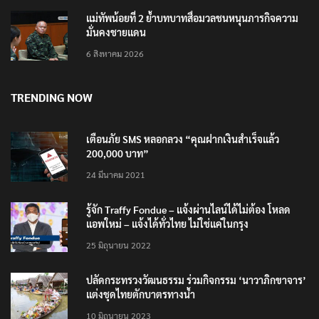
แม่ทัพน้อยที่ 2 ย้ำบทบาทสื่อมวลชนหนุนภารกิจความ
มั่นคงชายแดน
6 สิงหาคม 2026
TRENDING NOW
เตือนภัย SMS หลอกลวง “คุณฝากเงินสำเร็จแล้ว
200,000 บาท”
24 มีนาคม 2021
รู้จัก Traffy Fondue – แจ้งผ่านไลน์ได้ไม่ต้อง โหลด
แอพใหม่ – แจ้งได้ทั่วไทย ไม่ใช่แค่ในกรุง
25 มิถุนายน 2022
ปลัดกระทรวงวัฒนธรรม ร่วมกิจกรรม ‘นาวาภิกขาจาร’
แต่งชุดไทยตักบาตรทางน้ำ