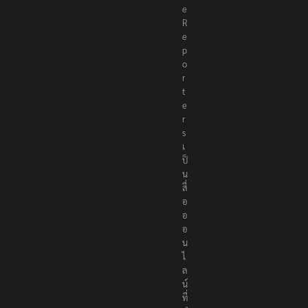
h
e
R
e
p
o
r
t
e
r
s
เ
ป็
น
สื่
อ
อ
อ
น
ไ
ล
น์