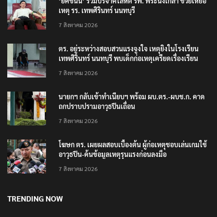
‘ยศชนัน’ ร่วมบริจาคโลหิต รพ. พระนั่งเกล้า ช่วยเหยื่อ
เหตุ รร. เทพศิรินทร์ นนทบุรี
7 สิงหาคม 2026
ตร. อยู่ระหว่างสอบสวนแรงจูงใจ เหตุยิงในโรงเรียน
เทพศิรินทร์ นนทบุรี พบเด็กก่อเหตุเครียดเรื่องเรียน
7 สิงหาคม 2026
นายกฯ กลับเข้าทำเนียบฯ พร้อม ผบ.ตร.-ผบช.ก. คาด
ถกปราบปรามอาวุธปืนเถื่อน
7 สิงหาคม 2026
โฆษก ตร. เผยผลสอบเบื้องต้น ผู้ก่อเหตุชอบเล่นเกมใช้
อาวุธปืน-ค้นข้อมูลเหตุรุนแรงก่อนลงมือ
7 สิงหาคม 2026
TRENDING NOW