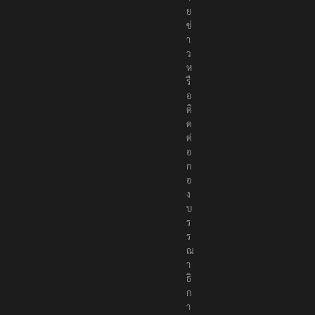
ย
ข่
า
ว
ห
รื
อ
ติ
ด
ต่
อ
ก
อ
ง
บ
ร
ร
ณ
า
ธิ
ก
า