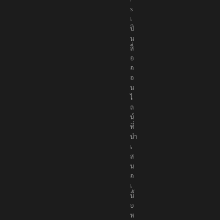
s
เ
ป็
น
สื่
อ
อ
อ
น
ไ
ล
น์
ที่
นำ
เ
ส
น
อ
เ
นื้
อ
ห