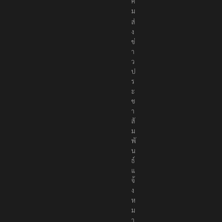
ค
ม
ส่
ง
ข่
า
ว
ป
ร
ะ
ช
า
สั
ม
พั
น
ธ์
แ
จ้
ง
ห
ม
า