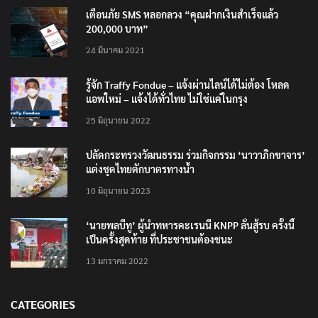
เตือนภัย SMS หลอกลวง “คุณฝากเงินสำเร็จแล้ว
200,000 บาท”
24 มีนาคม 2021
รู้จัก Traffy Fondue – แจ้งผ่านไลน์ได้ไม่ต้อง โหลด
แอพใหม่ – แจ้งได้ทั่วไทย ไม่ใช่แค่ในกรุง
25 มิถุนายน 2022
ปลัดกระทรวงวัฒนธรรม ร่วมกิจกรรม ‘นาวาภิกขาจาร’
แต่งชุดไทยตักบาตรทางน้ำ
10 มิถุนายน 2023
‘นายพลบีทู’ ผู้นำทหารคะเรนนี KNPP ลั่นสู้รบ ครั้งนี้
เป็นครั้งสุดท้าย ที่ประชาชนต้องชนะ
13 มกราคม 2022
CATEGORIES