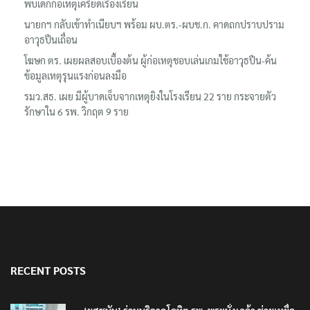
พบเด็กก่อเหตุเครียดเรื่องเรียน
นายกฯ กลับเข้าทำเนียบฯ พร้อม ผบ.ตร.-ผบช.ก. คาดถกปราบปราม
อาวุธปืนเถื่อน
โฆษก ตร. เผยผลสอบเบื้องต้น ผู้ก่อเหตุชอบเล่นเกมใช้อาวุธปืน-ค้น
ข้อมูลเหตุรุนแรงก่อนลงมือ
รมว.สธ. เผย มีผู้บาดเจ็บจากเหตุยิงในโรงเรียน 22 ราย กระจายตัว
รักษาใน 6 รพ. วิกฤต 9 ราย
RECENT POSTS