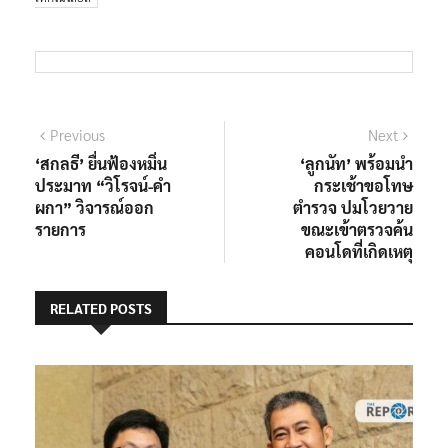
แนะแนว
Previous
Next
Previous
Next
post:
post:
‘สกลธี’ ยื่นฟ้องหมิ่น
‘ลูกนัท’ พร้อมนำ
เรื่อง
ประมาท “วิโรจน์-คำ
กระเช้าขอโทษ
ผกา” วิจารณ์ออก
ตำรวจ ปมโวยวาย
รายการ
ขณะเข้าตรวจค้น
คอนโดที่เกิดเหตุ
RELATED POSTS