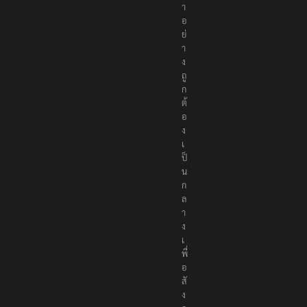
า
อ
ย่
า
ง
ถู
ก
ต้
อ
ง
เ
ป็
น
ก
ล
า
ง
เ
พื่
อ
สั
ง