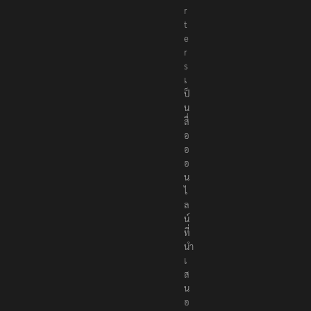
p
o
r
t
e
r
s
เ
ป็
น
สื่
อ
อ
อ
น
ไ
ล
น์
ที่
นำ
เ
ส