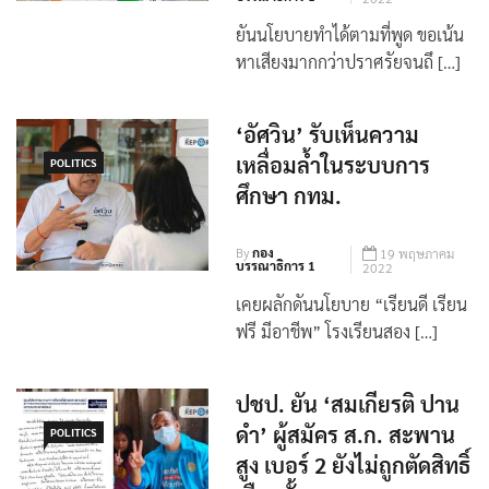
By
กอง
19 พฤษภาคม
บรรณาธิการ 1
2022
ยันนโยบายทำได้ตามที่พูด ขอเน้น
หาเสียงมากกว่าปราศรัยจนถึ […]
‘อัศวิน’ รับเห็นความ
เหลื่อมล้ำในระบบการ
POLITICS
ศึกษา กทม.
By
กอง
19 พฤษภาคม
บรรณาธิการ 1
2022
เคยผลักดันนโยบาย “เรียนดี เรียน
ฟรี มีอาชีพ” โรงเรียนสอง […]
ปชป. ยัน ‘สมเกียรติ ปาน
ดำ’ ผู้สมัคร ส.ก. สะพาน
POLITICS