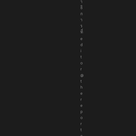
ร
ณ
า
ธิ
ก
า
ร
ที่
e
d
i
t
o
r
@
t
h
e
r
e
p
o