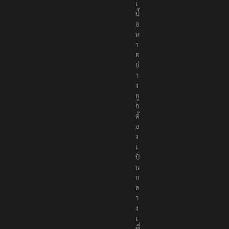
น
อ
เ
นื้
อ
ห
า
อ
ย่
า
ง
ถู
ก
ต้
อ
ง
เ
ป็
น
ก
ล
า