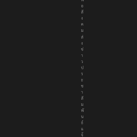
ง
เ
พื่
อ
สั
ง
ค
ม
ส่
ง
ข่
า
ว
ป
ร
ะ
ช
า
สั
ม
พั
น
ธ์