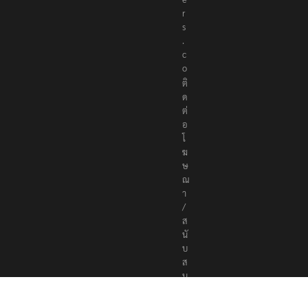
r
t
e
r
s
.
c
o
ติ
ด
ต่
อ
โ
ฆ
ษ
ณ
า
/
ส
นั
บ
ส
นุ