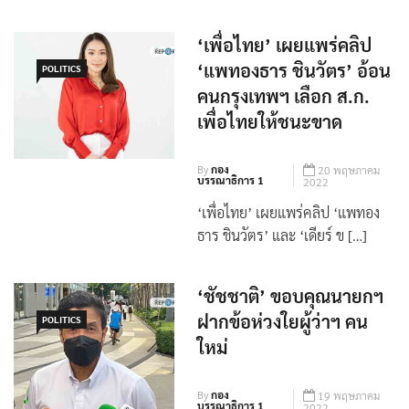
เพราะเป็นคนที่รู้ปัญหาดีสุด จาก
เด็กที่ได้ดีเพราะการเรีย […]
‘เพื่อไทย’ เผยแพร่คลิป
‘แพทองธาร ชินวัตร’ อ้อน
POLITICS
คนกรุงเทพฯ เลือก ส.ก.
เพื่อไทยให้ชนะขาด
By
กอง
20 พฤษภาคม
บรรณาธิการ 1
2022
‘เพื่อไทย’ เผยแพร่คลิป ‘แพทอง
ธาร ชินวัตร’ และ ‘เดียร์ ข […]
‘ชัชชาติ’ ขอบคุณนายกฯ
ฝากข้อห่วงใยผู้ว่าฯ คน
POLITICS
ใหม่