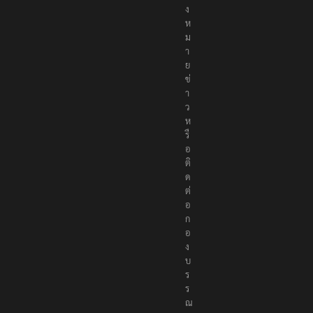
แ
จ้
ง
ห
ม
า
ย
ข่
า
ว
ห
รื
อ
ติ
ด
ต่
อ
ก
อ
ง
บ
ร