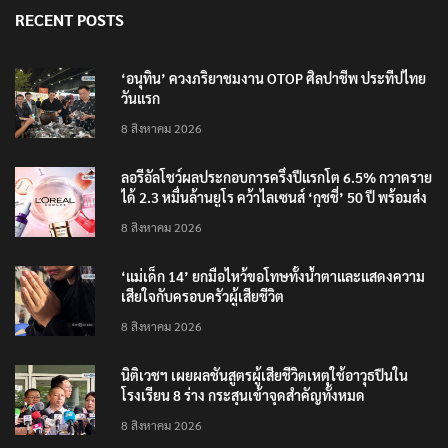
RECENT POSTS
‘อนุทิน’ ควงภริยาชมงาน OTOP ศิลปาชีพ ประทีปไทย
วันแรก
8 สิงหาคม 2026
ลอรีอัลโชว์ผลประกอบการครึ่งปีแรกโต 6.5% กวาดราย
ได้ 2.3 หมื่นล้านยูโร คว้าไลเซนส์ ‘กุชชี่’ 50 ปี พร้อมส่ง
4 แบรนด์ใหม่บุกตลาดไทย
8 สิงหาคม 2026
‘แม่เด็ก 14’ ยกมือไหว้ขอโทษทั้งน้ำตาและแสดงความ
เสียใจกับครอบครัวผู้เสียชีวิต
8 สิงหาคม 2026
นิติเวชฯ เผยผลชันสูตรผู้เสียชีวิตเหตุใช้อาวุธปืนใน
โรงเรียน 8 ร่าง กระสุนเข้าจุดสำคัญทั้งหมด