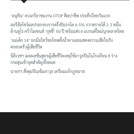
เรื่องล่าสุด
‘อนุทิน’ ควงภริยาชมงาน OTOP ศิลปาชีพ ประทีปไทยวันแรก
ลอรีอัลโชว์ผลประกอบการครึ่งปีแรกโต 6.5% กวาดรายได้ 2.3 หมื่น
ล้านยูโร คว้าไลเซนส์ ‘กุชชี่’ 50 ปี พร้อมส่ง 4 แบรนด์ใหม่บุกตลาดไทย
‘แม่เด็ก 14’ ยกมือไหว้ขอโทษทั้งน้ำตาและแสดงความเสียใจกับ
ครอบครัวผู้เสียชีวิต
นิติเวชฯ เผยผลชันสูตรผู้เสียชีวิตเหตุใช้อาวุธปืนในโรงเรียน 8 ร่าง
กระสุนเข้าจุดสำคัญทั้งหมด
นายกฯ สั่งคุมปืนเข้มอาวุธ เตรียมแก้กฎหมาย