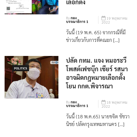
สูง เบอร์ 2 ยังไม่ถูกตัดสิทธิ์
เลือกตั้ง
By
กอง
19 พฤษภาคม
บรรณาธิการ 1
2022
วันนี้ (19 พ.ค. 65) จากกรณีที่มี
ข่าวเกี่ยวกับการที่คณะก […]
ปลัด กทม. แจง หมอระวี
โพสต์เฟซบุ๊ก เชียร์ รสนา
POLITICS
อาจผิดกฎหมายเลือกตั้ง
โยน กกต.พิจารณา
By
กอง
18 พฤษภาคม
บรรณาธิการ 1
2022
วันนี้ (18 พ.ค.65) นายขจิต ชัชวา