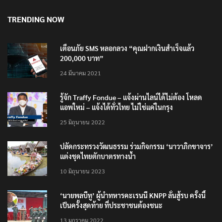
8 สิงหาคม 2026
TRENDING NOW
เตือนภัย SMS หลอกลวง “คุณฝากเงินสำเร็จแล้ว
200,000 บาท”
24 มีนาคม 2021
รู้จัก Traffy Fondue – แจ้งผ่านไลน์ได้ไม่ต้อง โหลด
แอพใหม่ – แจ้งได้ทั่วไทย ไม่ใช่แค่ในกรุง
25 มิถุนายน 2022
ปลัดกระทรวงวัฒนธรรม ร่วมกิจกรรม ‘นาวาภิกขาจาร’
แต่งชุดไทยตักบาตรทางน้ำ
10 มิถุนายน 2023
‘นายพลบีทู’ ผู้นำทหารคะเรนนี KNPP ลั่นสู้รบ ครั้งนี้