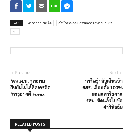
TAGS:
ทำลายยาเสพติด
สำนักงานคณะกรรมการอาหารและยา
อย.
แนะแนว
Previous
Next
Previous
Next
post:
post:
‘พล.ต.ท. รุทธพล’
‘พริษฐ์’ ยันเดินหน้า
เรื่อง
ยืนยันไม่ได้ดิสเครดิต
สสร. เลือกตั้ง 100%
‘ภาวุธ’ คดี Forex
ยกผลหารือศาล
รธน. ชัดแล้วไม่ขัด
คำวินิจฉัย
RELATED POSTS