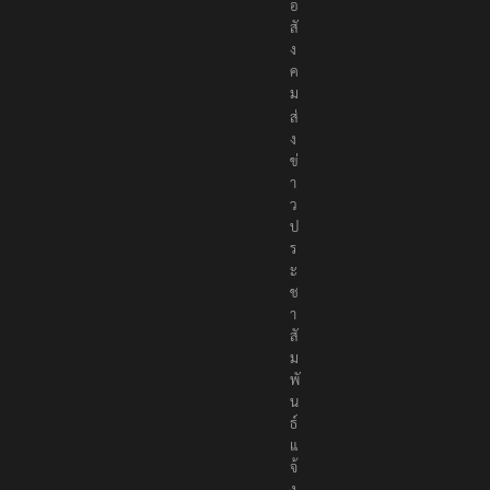
อ
สั
ง
ค
ม
ส่
ง
ข่
า
ว
ป
ร
ะ
ช
า
สั
ม
พั
น
ธ์
แ
จ้
ง