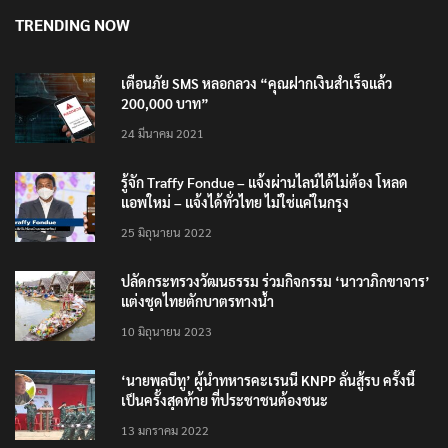
TRENDING NOW
เตือนภัย SMS หลอกลวง “คุณฝากเงินสำเร็จแล้ว
200,000 บาท”
24 มีนาคม 2021
รู้จัก Traffy Fondue – แจ้งผ่านไลน์ได้ไม่ต้อง โหลด
แอพใหม่ – แจ้งได้ทั่วไทย ไม่ใช่แค่ในกรุง
25 มิถุนายน 2022
ปลัดกระทรวงวัฒนธรรม ร่วมกิจกรรม ‘นาวาภิกขาจาร’
แต่งชุดไทยตักบาตรทางน้ำ
10 มิถุนายน 2023
‘นายพลบีทู’ ผู้นำทหารคะเรนนี KNPP ลั่นสู้รบ ครั้งนี้
เป็นครั้งสุดท้าย ที่ประชาชนต้องชนะ
13 มกราคม 2022