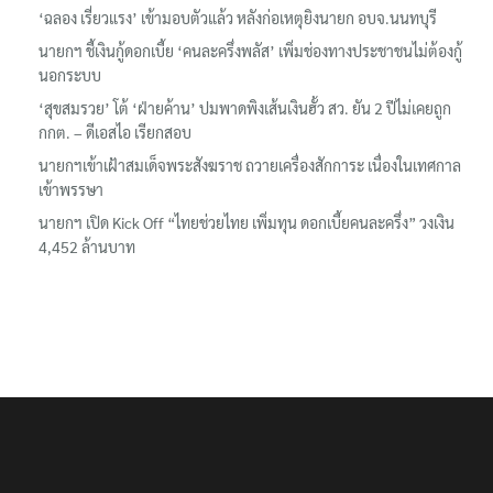
‘ฉลอง เรี่ยวแรง’ เข้ามอบตัวแล้ว หลังก่อเหตุยิงนายก อบจ.นนทบุรี
นายกฯ ชี้เงินกู้ดอกเบี้ย ‘คนละครึ่งพลัส’ เพิ่มช่องทางประชาชนไม่ต้องกู้
นอกระบบ
‘สุขสมรวย’ โต้ ‘ฝ่ายค้าน’ ปมพาดพิงเส้นเงินฮั้ว สว. ยัน 2 ปีไม่เคยถูก
กกต. – ดีเอสไอ เรียกสอบ
นายกฯเข้าเฝ้าสมเด็จพระสังฆราช ถวายเครื่องสักการะ เนื่องในเทศกาล
เข้าพรรษา
นายกฯ เปิด Kick Off “ไทยช่วยไทย เพิ่มทุน ดอกเบี้ยคนละครึ่ง” วงเงิน
4,452 ล้านบาท