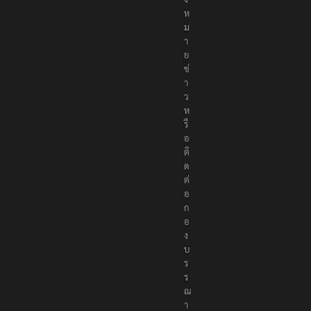
ห
ม
า
ย
ข่
า
ว
ห
รื
อ
ติ
ด
ต่
อ
ก
อ
ง
บ
ร
ร
ณ
า