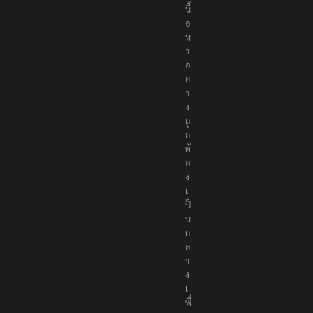
นื้
อ
ห
า
อ
ย่
า
ง
ถู
ก
ต้
อ
ง
เ
ป็
น
ก
ล
า
ง
เ
พื่