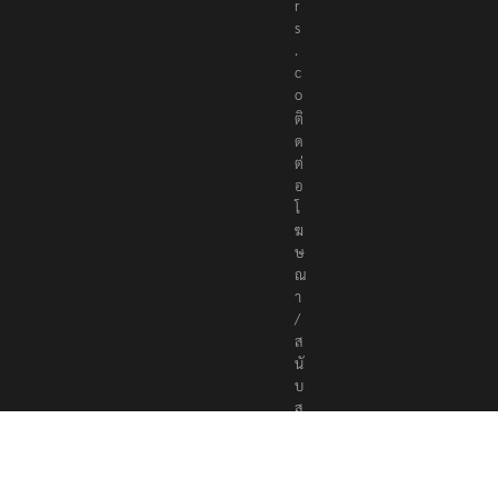
r
s
.
c
o
ติ
ด
ต่
อ
โ
ฆ
ษ
ณ
า
/
ส
นั
บ
ส
นุ
น
a
d