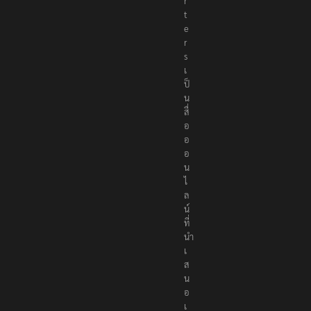
r
t
e
r
s
เ
ป็
น
สื่
อ
อ
อ
น
ไ
ล
น์
ที่
นำ
เ
ส
น
อ
เ