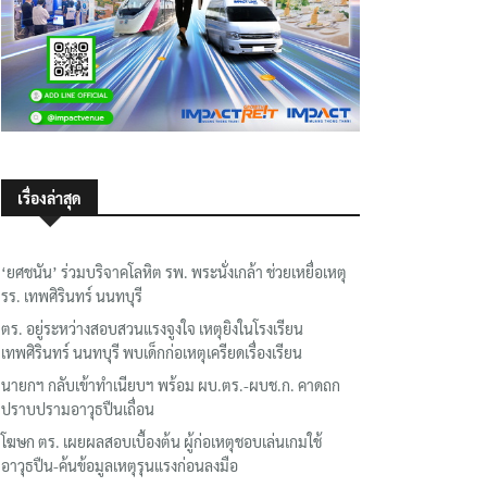
เรื่องล่าสุด
‘ยศชนัน’ ร่วมบริจาคโลหิต รพ. พระนั่งเกล้า ช่วยเหยื่อเหตุ
รร. เทพศิรินทร์ นนทบุรี
ตร. อยู่ระหว่างสอบสวนแรงจูงใจ เหตุยิงในโรงเรียน
เทพศิรินทร์ นนทบุรี พบเด็กก่อเหตุเครียดเรื่องเรียน
นายกฯ กลับเข้าทำเนียบฯ พร้อม ผบ.ตร.-ผบช.ก. คาดถก
ปราบปรามอาวุธปืนเถื่อน
โฆษก ตร. เผยผลสอบเบื้องต้น ผู้ก่อเหตุชอบเล่นเกมใช้
อาวุธปืน-ค้นข้อมูลเหตุรุนแรงก่อนลงมือ