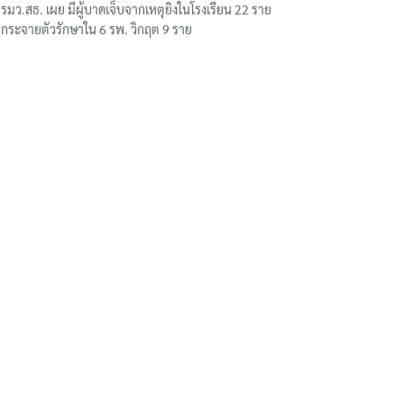
รมว.สธ. เผย มีผู้บาดเจ็บจากเหตุยิงในโรงเรียน 22 ราย
กระจายตัวรักษาใน 6 รพ. วิกฤต 9 ราย