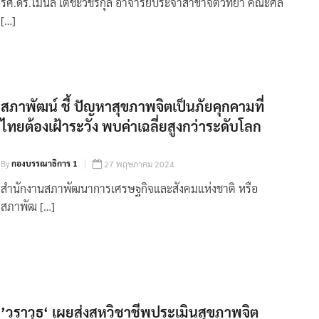
รศ.ดร.โมนิล เตชะวชิรกุล อาจารย์ประจำสาขาจิตวิทยา คณะศิล
[…]
สภาพัฒน์ ชี้ ปัญหาสุขภาพจิตเป็นภัยคุกคามที่
ไทยต้องเฝ้าระวัง พบค่าเฉลี่ยสูงกว่าระดับโลก
By
กองบรรณาธิการ 1
27 พฤษภาคม 2024
สำนักงานสภาพัฒนาการเศรษฐกิจและสังคมแห่งชาติ หรือ
สภาพัฒ […]
’วราวุธ‘ เผยส่งสหวิชาชีพประเมินสุขภาพจิต