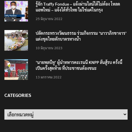
รู้จัก Traffy Fondue – แจ้งผ่านไลน์ได้ไม่ต้อง โหลด
แอพใหม่ – แจ้งได้ทั่วไทย ไม่ใช่แค่ในกรุง
25 มิถุนายน 2022
ปลัดกระทรวงวัฒนธรรม ร่วมกิจกรรม ‘นาวาภิกขาจาร’
แต่งชุดไทยตักบาตรทางน้ำ
10 มิถุนายน 2023
‘นายพลบีทู’ ผู้นำทหารคะเรนนี KNPP ลั่นสู้รบ ครั้งนี้
เป็นครั้งสุดท้าย ที่ประชาชนต้องชนะ
13 มกราคม 2022
CATEGORIES
Categories