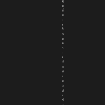
ถู
ก
ต้
อ
ง
เ
ป็
น
ก
ล
า
ง
เ
พื่
อ
สั
ง
ค
ม
ส่
ง
ข่
า