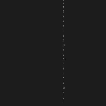
รื
อ
ติ
ด
ต่
อ
ก
อ
ง
บ
ร
ร
ณ
า
ธิ
ก
า
ร
ที่
e
d
i