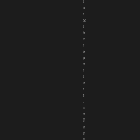
t
o
r
@
t
h
e
r
e
p
o
r
t
e
r
s
.
c
o
ติ
ด
ต่
อ