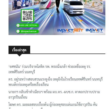
เรื่องล่าสุด
‘ยศชนัน’ ร่วมบริจาคโลหิต รพ. พระนั่งเกล้า ช่วยเหยื่อเหตุ รร.
เทพศิรินทร์ นนทบุรี
ตร. อยู่ระหว่างสอบสวนแรงจูงใจ เหตุยิงในโรงเรียนเทพศิรินทร์ นนทบุรี
พบเด็กก่อเหตุเครียดเรื่องเรียน
นายกฯ กลับเข้าทำเนียบฯ พร้อม ผบ.ตร.-ผบช.ก. คาดถกปราบปราม
อาวุธปืนเถื่อน
โฆษก ตร. เผยผลสอบเบื้องต้น ผู้ก่อเหตุชอบเล่นเกมใช้อาวุธปืน-ค้น