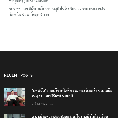
ข้อมูลเหตุรุนแรงก่อนลงมือ
รมว.สธ. เผย มีผู้บาดเจ็บจากเหตุยิงในโรงเรียน 22 ราย กระจายตัว
รักษาใน 6 รพ. วิกฤต 9 ราย
RECENT POSTS
‘ยศชนัน’ ร่วมบริจาคโลหิต รพ. พระนั่งเกล้า ช่วยเหยื่อ
เหตุ รร. เทพศิรินทร์ นนทบุรี
7 สิงหาคม 2026
ตร. อยู่ระหว่างสอบสวนแรงจูงใจ เหตุยิงในโรงเรียน