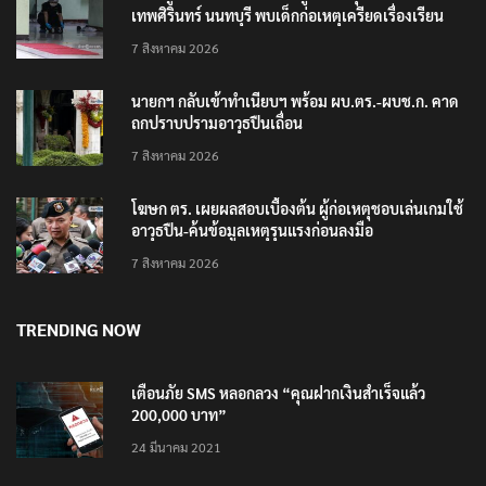
เทพศิรินทร์ นนทบุรี พบเด็กก่อเหตุเครียดเรื่องเรียน
7 สิงหาคม 2026
นายกฯ กลับเข้าทำเนียบฯ พร้อม ผบ.ตร.-ผบช.ก. คาด
ถกปราบปรามอาวุธปืนเถื่อน
7 สิงหาคม 2026
โฆษก ตร. เผยผลสอบเบื้องต้น ผู้ก่อเหตุชอบเล่นเกมใช้
อาวุธปืน-ค้นข้อมูลเหตุรุนแรงก่อนลงมือ
7 สิงหาคม 2026
TRENDING NOW
เตือนภัย SMS หลอกลวง “คุณฝากเงินสำเร็จแล้ว
200,000 บาท”
24 มีนาคม 2021