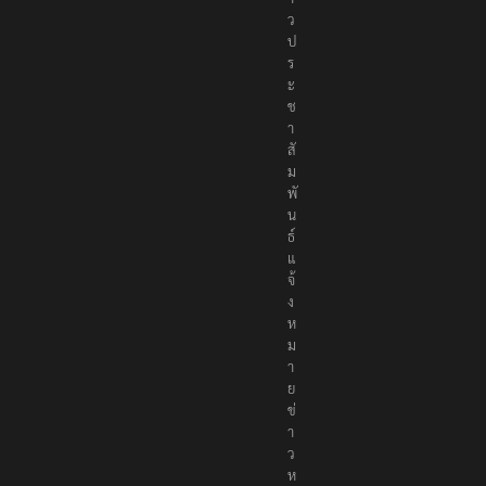
ว
ป
ร
ะ
ช
า
สั
ม
พั
น
ธ์
แ
จ้
ง
ห
ม
า
ย
ข่
า
ว
ห