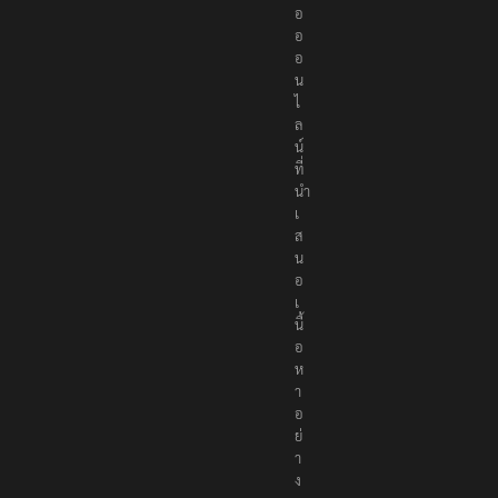
อ
อ
อ
น
ไ
ล
น์
ที่
นำ
เ
ส
น
อ
เ
นื้
อ
ห
า
อ
ย่
า
ง