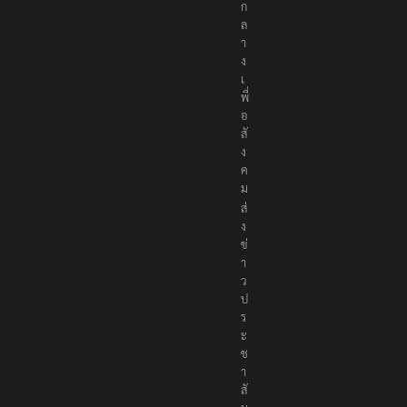
ก
ล
า
ง
เ
พื่
อ
สั
ง
ค
ม
ส่
ง
ข่
า
ว
ป
ร
ะ
ช
า
สั