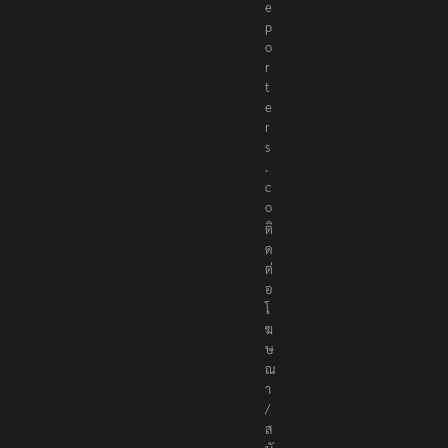
e
p
o
r
t
e
r
s
.
c
o
ติ
ด
ต่
อ
โ
ฆ
ษ
ณ
า
/
ส