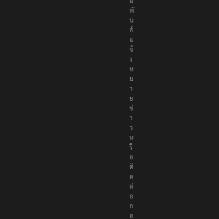
ม
พั
น
ธ์
แ
จ้
ง
ห
ม
า
ย
ข่
า
ว
ห
รื
อ
ติ
ด
ต่
อ
ก
อ