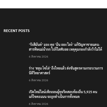
RECENT POSTS
‘รังสิมันต์’ มอง คุย ‘มิน ออง ไลง์’ แก้ปัญหาชายแดน-
สารพิษแม่น้ำกก ไปก็ไลฟ์บอย เหตุคุมกองกำลังว้าไม่ได้
6 สิงหาคม 2026
ร่าง ‘ฮลุน โซโล่’ ถึงไทยแล้ว ส่งชันสูตรตามกระบวนการ
นิติวิทยาศาสตร์
6 สิงหาคม 2026
เปิดไทม์ไลน์เพิกถอนผู้ทุจริตสอบท้องถิ่น 5,925 คน
แก้ไขคะแนน จะถูกดำเนินการทั้งหมด
6 สิงหาคม 2026