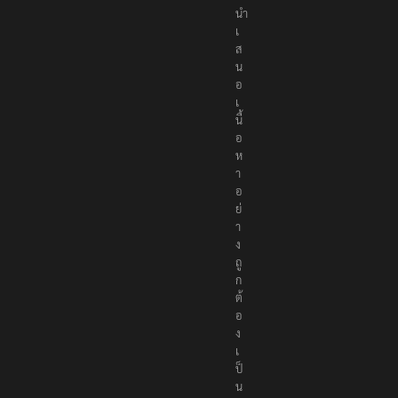
นำ
เ
ส
น
อ
เ
นื้
อ
ห
า
อ
ย่
า
ง
ถู
ก
ต้
อ
ง
เ
ป็
น