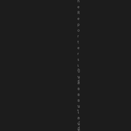
h
e
R
e
p
o
r
t
e
r
s
เ
ป็
น
สื่
อ
อ
อ
น
ไ
ล
น์
ที่