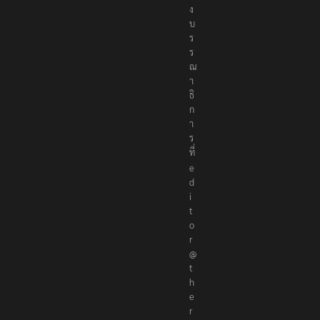
ง
บ
ร
ร
ณ
า
ธิ
ก
า
ร
ที่
e
d
i
t
o
r
@
t
h
e
r