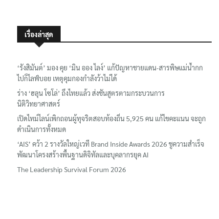
เรื่องล่าสุด
‘รังสิมันต์’ มอง คุย ‘มิน ออง ไลง์’ แก้ปัญหาชายแดน-สารพิษแม่น้ำกก
ไปก็ไลฟ์บอย เหตุคุมกองกำลังว้าไม่ได้
ร่าง ‘ฮลุน โซโล่’ ถึงไทยแล้ว ส่งชันสูตรตามกระบวนการ
นิติวิทยาศาสตร์
เปิดไทม์ไลน์เพิกถอนผู้ทุจริตสอบท้องถิ่น 5,925 คน แก้ไขคะแนน จะถูก
ดำเนินการทั้งหมด
‘AIS’ คว้า 2 รางวัลใหญ่เวที Brand Inside Awards 2026 ชูความสำเร็จ
พัฒนาโครงสร้างพื้นฐานดิจิทัลและบุคลากรยุค AI
The Leadership Survival Forum 2026