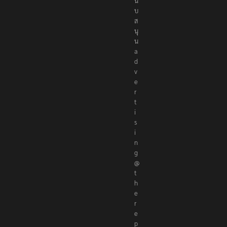
นั
บ
ส
นุ
น
a
d
v
e
r
t
i
s
i
n
g
@
t
h
e
r
e
p