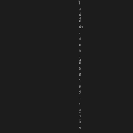
น
ไ
ล
น์
ที่
นำ
เ
ส
น
อ
เ
นื้
อ
ห
า
อ
ย่
า
ง
ถู
ก
ต้