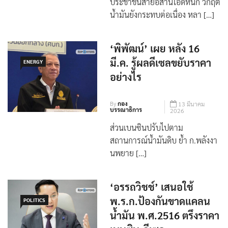
ประชาชนสายอีสานโอดหนัก วิกฤต
น้ำมันยังกระทบต่อเนื่อง หลา […]
‘พิพัฒน์’ เผย หลัง 16
มี.ค. รู้ผลดีเซลขยับราคา
ENERGY
อย่างไร
By
กอง
13 มีนาคม
บรรณาธิการ
2026
ส่วนเบนซินปรับไปตาม
สถานการณ์น้ำมันดิบ ย้ำ ก.พลังงา
นพยาย […]
‘อรรถวิชช์’ เสนอใช้
พ.ร.ก.ป้องกันขาดแคลน
POLITICS
น้ำมัน พ.ศ.2516 ตรึงราคา