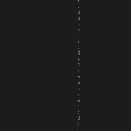
อ
ง
เ
ป็
น
ก
ล
า
ง
เ
พื่
อ
สั
ง
ค
ม
ส่
ง
ข่
า
ว
ป
ร