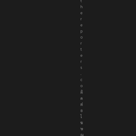
@
t
h
e
r
e
p
o
r
t
e
r
s
.
c
o
ติ
ด
ต่
อ
โ
ฆ
ษ