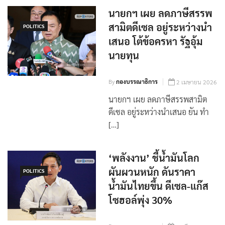
นายกฯ เผย ลดภาษีสรรพ
สามิตดีเซล อยู่ระหว่างนำ
POLITICS
เสนอ โต้ข้อครหา รัฐอุ้ม
นายทุน
By
กองบรรณาธิการ
2 เมษายน 2026
นายกฯ เผย ลดภาษีสรรพสามิต
ดีเซล อยู่ระหว่างนำเสนอ ยัน ทำ
[…]
‘พลังงาน’ ชี้น้ำมันโลก
ผันผวนหนัก ดันราคา
POLITICS
น้ำมันไทยขึ้น ดีเซล-แก๊ส
โซฮอล์พุ่ง 30%