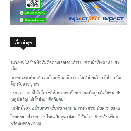
เรื่องล่าสุด
รมว.ทส. ให้กำลังใจทีมติดตามเสือโคร่งทำร้ายเจ้าหน้าที่เขตฯห้วยขา
แข้ง
‘ภาคประชาสังคม’ รวมตัวคัดค้าน ‘มิน ออง ไลง์’ เยือนไทย ขึงป้าย ‘ไม่
ต้อนรับอาชญากร’
กรมอุทยานฯ ชี้ เสือโคร่งทำร้าย จนท.ห้วยขาแข้งเป็นลูกเสือวัยซน เป็น
เหตุบังเอิญ ไม่เข้าข่าย ‘เสือกินคน’
แม่ทัพน้อยที่ 2 ย้ำบทบาทสื่อมวลชนหนุนภารกิจความมั่นคงชายแดน
โฆษก ทบ. ย้ำ ชายแดนไทย–กัมพูชา ยังปกติ ยัน ไทยเฝ้าระวังเตรียม
พร้อมตลอด 24 ชม.