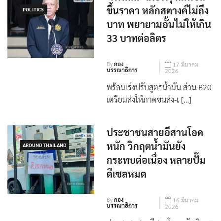
‘พิพัฒน์’ เผยพรุ่งนี้ดีเซล
ขึ้นราคา หลักสตางค์ไม่ถึง
POLITICS
บาท พยายามอั้นไม่ให้เกิน
33 บาทต่อลิตร
By
กอง
17 มีนาคม
บรรณาธิการ
2026
พร้อมเร่งปรับสูตรน้ำมัน ส่วน B20
เตรียมส่งให้ภาคขนส่ง-เ […]
ประชาชนสายอีสานโอด
หนัก วิกฤตน้ำมันยัง
AROUND THAILAND
กระทบต่อเนื่อง หลายปั๊ม
ดีเซลหมด
By
กอง
16 มีนาคม
บรรณาธิการ
2026