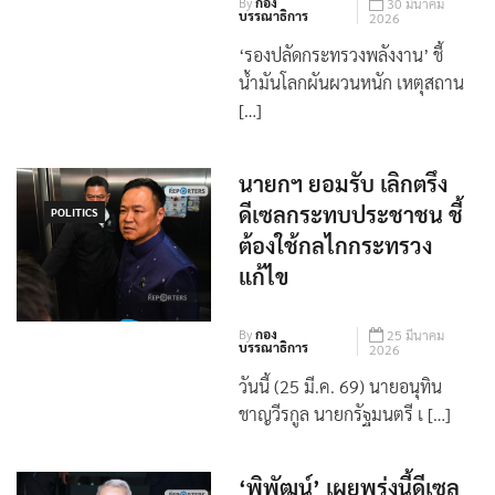
By
กอง
30 มีนาคม
บรรณาธิการ
2026
‘รองปลัดกระทรวงพลังงาน’ ชี้
น้ำมันโลกผันผวนหนัก เหตุสถาน
[…]
นายกฯ ยอมรับ เลิกตรึง
ดีเซลกระทบประชาชน ชี้
POLITICS
ต้องใช้กลไกกระทรวง
แก้ไข
By
กอง
25 มีนาคม
บรรณาธิการ
2026
วันนี้ (25 มี.ค. 69) นายอนุทิน
ชาญวีรกูล นายกรัฐมนตรี เ […]