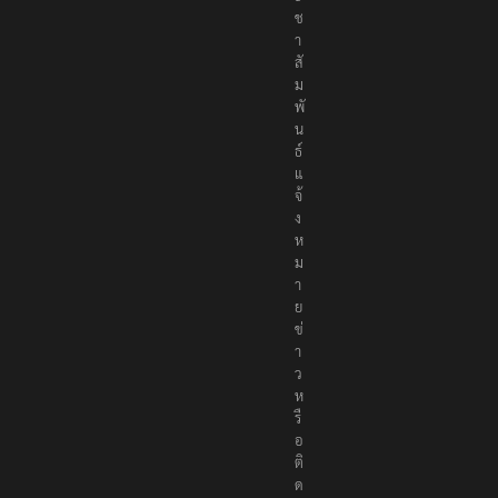
ะ
ช
า
สั
ม
พั
น
ธ์
แ
จ้
ง
ห
ม
า
ย
ข่
า
ว
ห
รื
อ
ติ