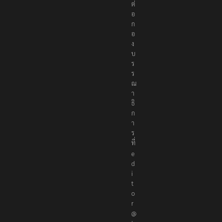
ด
ต่
อ
ก
อ
ง
บ
ร
ร
ณ
า
ธิ
ก
า
ร
ที่
e
d
i
t
o
r