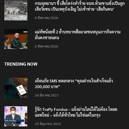
กรมอุทยานฯ ชี้ เสือโคร่งทำร้าย จนท.ห้วยขาแข้งเป็นลูก
เสือวัยซน เป็นเหตุบังเอิญ ไม่เข้าข่าย ‘เสือกินคน’
6 สิงหาคม 2026
แม่ทัพน้อยที่ 2 ย้ำบทบาทสื่อมวลชนหนุนภารกิจความ
มั่นคงชายแดน
6 สิงหาคม 2026
TRENDING NOW
เตือนภัย SMS หลอกลวง “คุณฝากเงินสำเร็จแล้ว
200,000 บาท”
24 มีนาคม 2021
รู้จัก Traffy Fondue – แจ้งผ่านไลน์ได้ไม่ต้อง โหลด
แอพใหม่ – แจ้งได้ทั่วไทย ไม่ใช่แค่ในกรุง