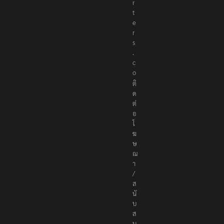
r
t
e
r
s
.
c
o
ติ
ด
ต่
อ
โ
ฆ
ษ
ณ
า
/
ส
นั
บ
ส
นุ