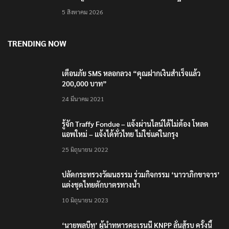
บุคลากรยุค AI
5 สิงหาคม 2026
TRENDING NOW
เตือนภัย SMS หลอกลวง “คุณฝากเงินสำเร็จแล้ว
200,000 บาท”
24 มีนาคม 2021
รู้จัก Traffy Fondue – แจ้งผ่านไลน์ได้ไม่ต้อง โหลด
แอพใหม่ – แจ้งได้ทั่วไทย ไม่ใช่แค่ในกรุง
25 มิถุนายน 2022
ปลัดกระทรวงวัฒนธรรม ร่วมกิจกรรม ‘นาวาภิกขาจาร’
แต่งชุดไทยตักบาตรทางน้ำ
10 มิถุนายน 2023
‘นายพลบีทู’ ผู้นำทหารคะเรนนี KNPP ลั่นสู้รบ ครั้งนี้