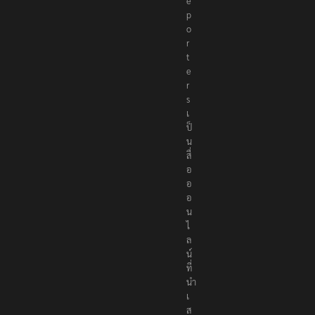
e
p
o
r
t
e
r
s
เ
ป็
น
สื่
อ
อ
อ
น
ไ
ล
น์
ที่
นำ
เ
ส