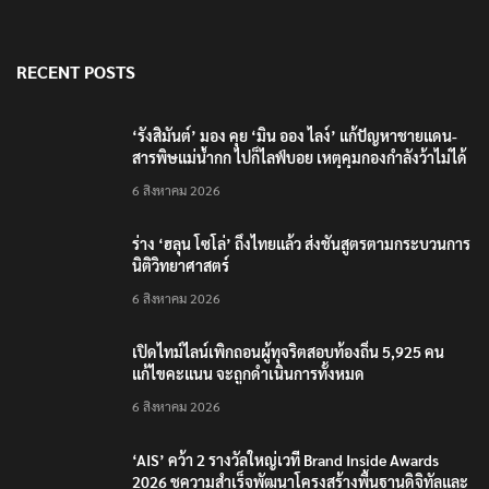
RECENT POSTS
‘รังสิมันต์’ มอง คุย ‘มิน ออง ไลง์’ แก้ปัญหาชายแดน-
สารพิษแม่น้ำกก ไปก็ไลฟ์บอย เหตุคุมกองกำลังว้าไม่ได้
6 สิงหาคม 2026
ร่าง ‘ฮลุน โซโล่’ ถึงไทยแล้ว ส่งชันสูตรตามกระบวนการ
นิติวิทยาศาสตร์
6 สิงหาคม 2026
เปิดไทม์ไลน์เพิกถอนผู้ทุจริตสอบท้องถิ่น 5,925 คน
แก้ไขคะแนน จะถูกดำเนินการทั้งหมด
6 สิงหาคม 2026
‘AIS’ คว้า 2 รางวัลใหญ่เวที Brand Inside Awards
2026 ชูความสำเร็จพัฒนาโครงสร้างพื้นฐานดิจิทัลและ