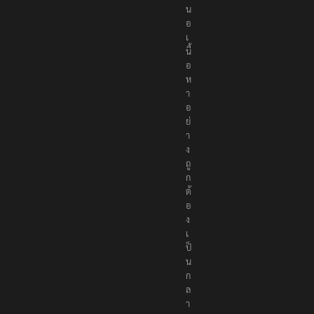
น
อ
เ
นื้
อ
ห
า
อ
ย่
า
ง
ถู
ก
ต้
อ
ง
เ
ป็
น
ก
ล
า