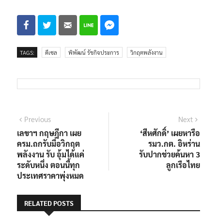
TAGS:
ดีเซล
พิพัฒน์ รัชกิจประการ
วิกฤตพลังงาน
แนะแนว
Previous
Next
Previous
Next
post:
post:
เลขาฯ กฤษฎีกา เผย
‘สีหศักดิ์’ เผยหารือ
เรื่อง
ครม.ถกรับมือวิกฤต
รมว.กต. อิหร่าน
พลังงาน รับ อุ้มได้แค่
รับปากช่วยค้นหา 3
ระดับหนึ่ง ตอนนี้ทุก
ลูกเรือไทย
ประเทศราคาพุ่งหมด
RELATED POSTS