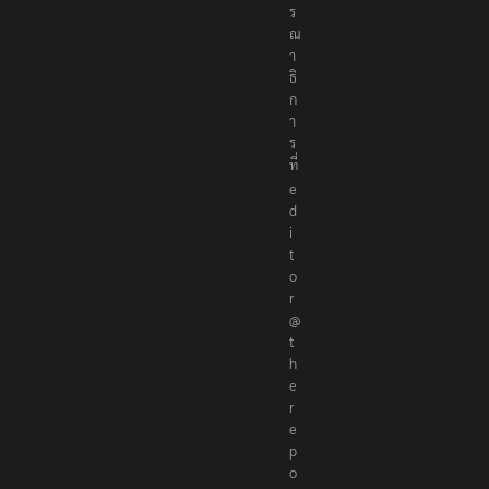
ร
ณ
า
ธิ
ก
า
ร
ที่
e
d
i
t
o
r
@
t
h
e
r
e
p
o