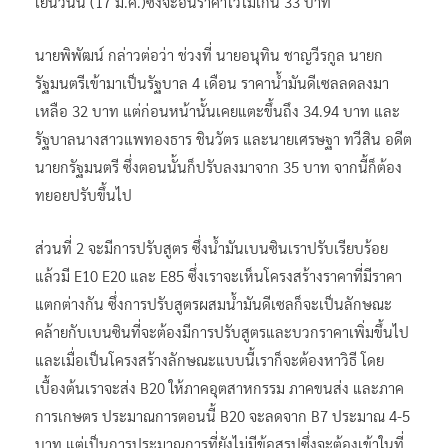
เย็นวันนี้ (17 มี.ค.)ซึ่งจะอั้นราคาไว้ไม่เกิน 33 บาท
นายพิพัฒน์ กล่าวต่อว่า ช่วงที่ นายอนุทิน ชาญวีรกูล นายก
รัฐมนตรีเข้ามาเป็นรัฐบาล 4 เดือน ราคาน้ำมันดีเซลลดลงมา
เหลือ 32 บาท แต่ก่อนหน้านั้นเคยแตะขึ้นถึง 34.94 บาท และ
รัฐบาลนางสาวแพทองธาร ชินวัตร และนายเศรษฐา ทวีสิน อดีต
นายกรัฐมนตรี ซึ่งตอนนั้นก็ปรับลงมาจาก 35 บาท จากนี้ก็ต้อง
ทยอยปรับขึ้นไป
ส่วนที่ 2 จะมีการปรับสูตร ซึ่งน้ำมันเบนซินเราปรับเรียบร้อย
แล้วมี E10 E20 และ E85 ซึ่งเราจะเห็นโครงสร้างราคาที่มีราคา
แตกต่างกัน ซึ่งการปรับสูตรผสมน้ำมันดีเซลก็จะเป็นลักษณะ
คล้ายกับเบนซินที่จะต้องมีการปรับสูตรและบวกราคาเพิ่มขึ้นไป
และเมื่อเป็นโครงสร้างลักษณะแบบนี้เราก็จะต้องหาวิธี โดย
เบื้องต้นเราจะส่ง B20 ให้ภาคอุตสาหกรรม ภาคขนส่ง และภาค
การเกษตร ประมาณการตอนนี้ B20 จะลดจาก B7 ประมาณ 4-5
บาท แต่เป็นการประมาณการที่ยังไม่มีข้อสรุปซึ่งจะต้องเข้าในที่