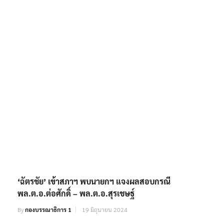
‘ฉัตรชัย’ เข้าสภาฯ พบนายกฯ แจงผลสอบกรณี
พล.ต.อ.ต่อศักดิ์ – พล.ต.อ.สุรเชษฐ์
By
กองบรรณาธิการ 1
19 มิถุนายน 2024