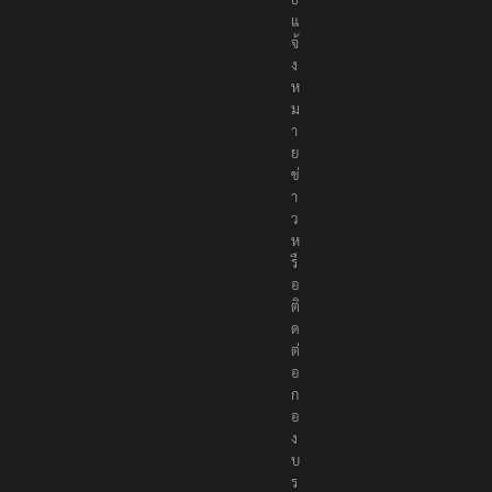
แ
จ้
ง
ห
ม
า
ย
ข่
า
ว
ห
รื
อ
ติ
ด
ต่
อ
ก
อ
ง
บ
ร