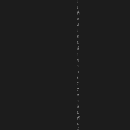
ง
เ
พื่
อ
สั
ง
ค
ม
ส่
ง
ข่
า
ว
ป
ร
ะ
ช
า
สั
ม
พั
น
ธ์