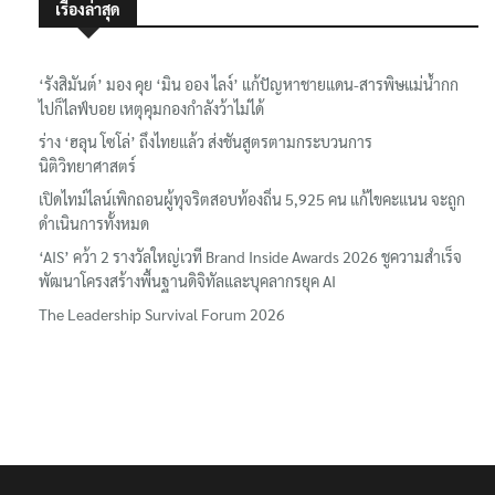
เรื่องล่าสุด
‘รังสิมันต์’ มอง คุย ‘มิน ออง ไลง์’ แก้ปัญหาชายแดน-สารพิษแม่น้ำกก
ไปก็ไลฟ์บอย เหตุคุมกองกำลังว้าไม่ได้
ร่าง ‘ฮลุน โซโล่’ ถึงไทยแล้ว ส่งชันสูตรตามกระบวนการ
นิติวิทยาศาสตร์
เปิดไทม์ไลน์เพิกถอนผู้ทุจริตสอบท้องถิ่น 5,925 คน แก้ไขคะแนน จะถูก
ดำเนินการทั้งหมด
‘AIS’ คว้า 2 รางวัลใหญ่เวที Brand Inside Awards 2026 ชูความสำเร็จ
พัฒนาโครงสร้างพื้นฐานดิจิทัลและบุคลากรยุค AI
The Leadership Survival Forum 2026