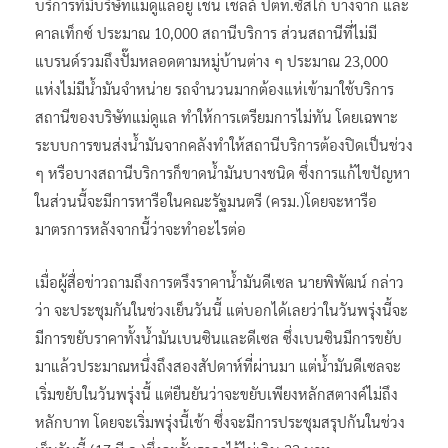
บริการที่มีบริษัทแม่ดูแลอยู่ เช่น เชลล์ ปตท.ซัสโก้ บางจาก และ
คาลเท็กซ์ ประมาณ 10,000 สถานีบริการ ส่วนสถานีที่ไม่มี
แบรนด์รวมถึงปั๊มหลอดตามหมู่บ้านต่าง ๆ ประมาณ 23,000
แห่งไม่มีน้ำมันจำหน่าย รถจำนวนมากต้องแห่เข้ามาใช้บริการ
สถานีของบริษัทแม่ดูแล ทำให้การเตรียมการไม่ทัน โดยเฉพาะ
ระบบการขนส่งน้ำมันจากคลังทำให้สถานีบริการต้องปิดเป็นช่วง
ๆ หรือบางสถานีบริการก็ขาดน้ำมันบางชนิด ซึ่งการแก้ไขปัญหา
ในส่วนนี้จะมีการหารือในคณะรัฐมนตรี (ครม.)โดยจะหารือ
มาตรการหลังจากนี้ว่าจะทำอะไรต่อ
เมื่อผู้สื่อข่าวถามถึงการตรึงราคาน้ำมันดีเซล นายพิพัฒน์ กล่าว
ว่า จะประชุมกันในช่วงเย็นวันนี้ แต่บอกได้เลยว่าในวันพรุ่งนี้จะ
มีการขยับราคาทั้งน้ำมันเบนซินและดีเซล ซึ่งเบนซินมีการขยับ
มาแล้วประมาณหนึ่งถึงสองสัปดาห์ที่ผ่านมา แต่น้ำมันดีเซลจะ
เริ่มขยับในวันพรุ่งนี้ แต่ยืนยันว่าจะขยับเพียงหลักสตางค์ไม่ถึง
หลักบาท โดยจะเริ่มพรุ่งนี้เช้า ซึ่งจะมีการประชุมสรุปกันในช่วง