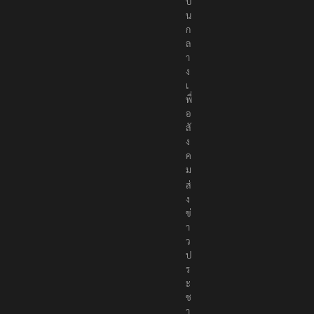
ป็
น
ก
ล
า
ง
เ
พื่
อ
สั
ง
ค
ม
ส่
ง
ข่
า
ว
ป
ร
ะ
ช
า