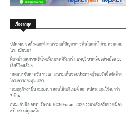
เรื่องล่าสุด
ปลัด ทส. จ่อตั้งคณะทำงานร่วมแก้ปัญหาสารพิษในแม่น้ำข้ามพรมแดน
ไทย-เมียนมา
คืบหน้าเหตุกราดยิงโรงเรียนเทพศิรินทร์ นนทบุรี บาดเจ็บอย่างน้อย 15
เสียชีวิตแล้ว 5
‘ภคมน’ จับตาหวั่น ‘สรณ’ ลงนามเห็นชอบประกาศผู้ชนะจัดซื้อจัดจ้าง
โครงการกองทุน USO
‘หมอสุภัทร’ ยื่น กมธ.งบฯ สอบใช้งบอีเวนต์ สธ.-สปสช. แฉcใช้งบกว่า
7 ล้าน
กทม. จับมือ อพท. จัดงาน TCCN Forum 2026 รวมพลังเครือข่ายเมือง
สร้างสรรค์ยูเนสโก