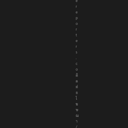
e
r
e
p
o
r
t
e
r
s
.
c
o
ติ
ด
ต่
อ
โ
ฆ
ษ
ณ
า
/