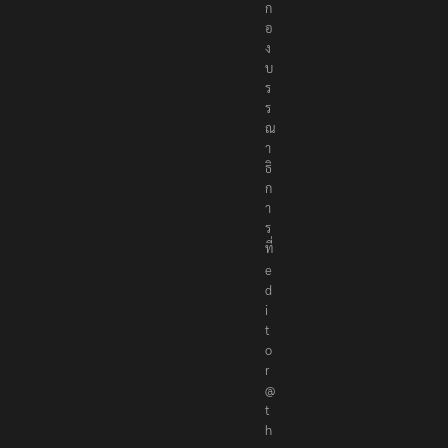
ก
อ
ง
บ
ร
ร
ณ
า
ธิ
ก
า
ร
ที่
e
d
i
t
o
r
@
t
h