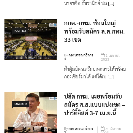
นายขจิต ชัชวานิชย์ ปล […]
กกต.-กทม. ซ้อมใหญ่
พร้อมรับสมัคร ส.ส.กทม.
POLITICS
33 เขต
By
กองบรรณาธิการ
1 เมษายน
1
2023
ย้ำผู้สมัครเตรียมเอกสารให้พร้อม
กองเชียร์มาได้ แต่ได้เบ […]
ปลัด กทม. เผยพร้อมรับ
สมัคร ส.ส.แบบแบ่งเขต –
BANGKOK
ปาร์ตี้ลิสต์ 3-7 เม.ย.นี้
By
กองบรรณาธิการ
30 มีนาคม
1
2023