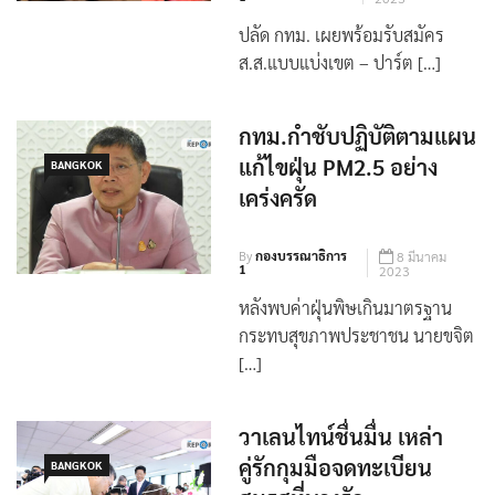
ปลัด กทม. เผยพร้อมรับสมัคร
ส.ส.แบบแบ่งเขต – ปาร์ต […]
กทม.กำชับปฏิบัติตามแผน
แก้ไขฝุ่น PM2.5 อย่าง
BANGKOK
เคร่งครัด
By
กองบรรณาธิการ
8 มีนาคม
1
2023
หลังพบค่าฝุ่นพิษเกินมาตรฐาน
กระทบสุขภาพประชาชน นายขจิต
[…]
วาเลนไทน์ชื่นมื่น เหล่า
คู่รักกุมมือจดทะเบียน
BANGKOK