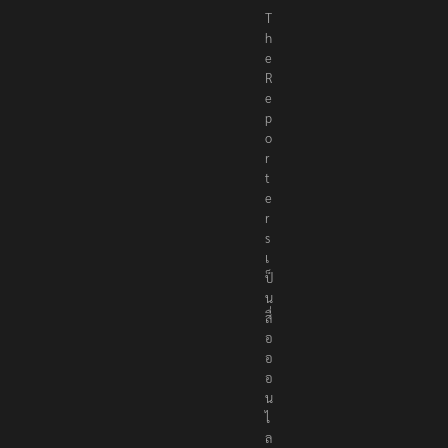
T
h
e
R
e
p
o
r
t
e
r
s
เ
ป็
น
สื่
อ
อ
อ
น
ไ
ล