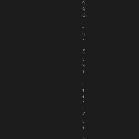
น์
ที่
นำ
เ
ส
น
อ
เ
นื้
อ
ห
า
อ
ย่
า
ง
ถู
ก
ต้
อ
ง
เ