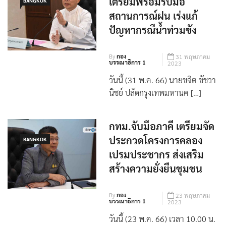
เตรียมพร้อมรับมือ
BANGKOK
สถานการณ์ฝน เร่งแก้
ปัญหากรณีน้ำท่วมขัง
By
กอง
31 พฤษภาคม
บรรณาธิการ 1
2023
วันนี้ (31 พ.ค. 66) นายขจิต ชัชวา
นิชย์ ปลัดกรุงเทพมหานค […]
กทม.จับมือภาคี เตรียมจัด
ประกวดโครงการคลอง
BANGKOK
เปรมประชากร ส่งเสริม
สร้างความยั่งยืนชุมชน
By
กอง
23 พฤษภาคม
บรรณาธิการ 1
2023
วันนี้ (23 พ.ค. 66) เวลา 10.00 น.