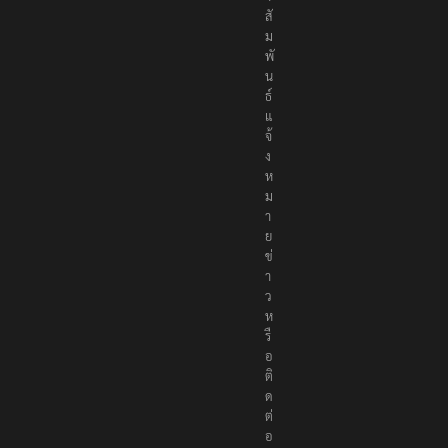
สั
ม
พั
น
ธ์
แ
จ้
ง
ห
ม
า
ย
ข่
า
ว
ห
รื
อ
ติ
ด
ต่
อ