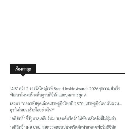
เรื่องล่าสุด
‘AIS’ คว้า 2 รางวัลใหญ่เวที Brand Inside Awards 2026 ชูความสำเร็จ
พัฒนาโครงสร้างพื้นฐานดิจิทัลและบุคลากรยุค AI
เสวนา “ถอดรหัสจุดเดือดเศรษฐกิจไทยปี 2570: เศรษฐกิจโลกผันผวน…
ธุรกิจไทยจะรับมืออย่างไร?”
‘อภิสิทธิ์’ จี้รัฐบาลเคลียร์ปม ‘แลนด์บริดจ์’ ให้ชัด หลังคลังชี้ไม่คุ้มค่า
‘อภิสิทธิ์’ เผย ปชป. ลุยตรวจสอบปมทุจริตจัดทำแพลตฟอร์มดิจิทัล