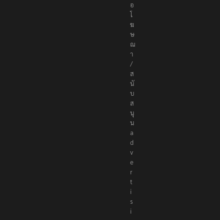
อ
โ
ฆ
ษ
ณ
า
/
ส
นั
บ
ส
นุ
น
a
d
v
e
r
t
i
s
i