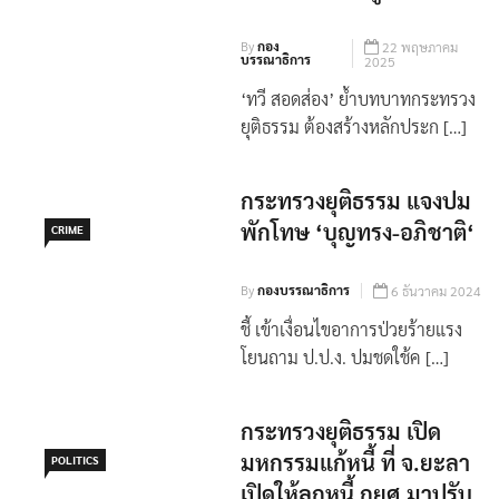
By
กอง
22 พฤษภาคม
บรรณาธิการ
2025
‘ทวี สอดส่อง’ ย้ำบทบาทกระทรวง
ยุติธรรม ต้องสร้างหลักประก […]
กระทรวงยุติธรรม แจงปม
พักโทษ ‘บุญทรง-อภิชาติ‘
CRIME
By
กองบรรณาธิการ
6 ธันวาคม 2024
ชี้ เข้าเงื่อนไขอาการป่วยร้ายแรง
โยนถาม ป.ป.ง. ปมชดใช้ค […]
กระทรวงยุติธรรม เปิด
มหกรรมแก้หนี้ ที่ จ.ยะลา
POLITICS
เปิดให้ลูกหนี้ กยศ.มาปรับ