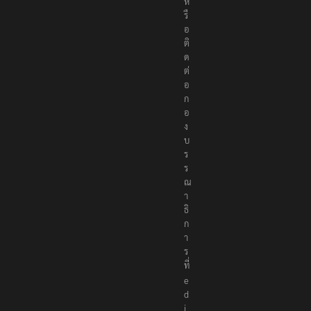
ห
รื
อ
ติ
ด
ต่
อ
ก
อ
ง
บ
ร
ร
ณ
า
ธิ
ก
า
ร
ที่
e
d
i