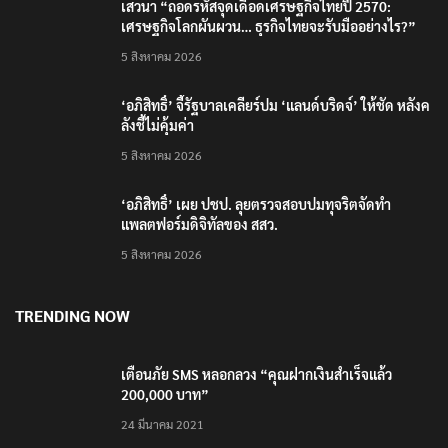
เสวนา “ถอดรหัสจุดเดือดเศรษฐกิจไทยปี 2570:
เศรษฐกิจโลกผันผวน… ธุรกิจไทยจะรับมืออย่างไร?”
5 สิงหาคม 2026
‘อภิสิทธิ์’ จี้รัฐบาลเคลียร์ปม ‘แลนด์บริดจ์’ ให้ชัด หลังค
ลังชี้ไม่คุ้มค่า
5 สิงหาคม 2026
‘อภิสิทธิ์’ เผย ปชป. ลุยตรวจสอบปมทุจริตจัดทำ
แพลตฟอร์มดิจิทัลของ สสว.
5 สิงหาคม 2026
TRENDING NOW
เตือนภัย SMS หลอกลวง “คุณฝากเงินสำเร็จแล้ว
200,000 บาท”
24 มีนาคม 2021