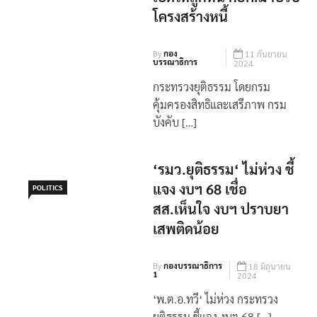
โครงสร้างหนี้
By
กอง
11 กันยายน
บรรณาธิการ
2024
กระทรวงยุติธรรม โดยกรม
คุ้มครองสิทธิและเสรีภาพ กรม
บังคับ […]
‘รมว.ยุติธรรม‘ ไม่ห่วง ชี้
แจง งบฯ 68 เชื่อ
POLITICS
สส.เห็นใจ งบฯ ปราบยา
เสพติดน้อย
By
กองบรรณาธิการ
18 มิถุนายน
1
2024
‘พ.ต.อ.ทวี‘ ไม่ห่วง กระทรวง
ยุติธรรม ชี้แจง งบฯ 68 […]