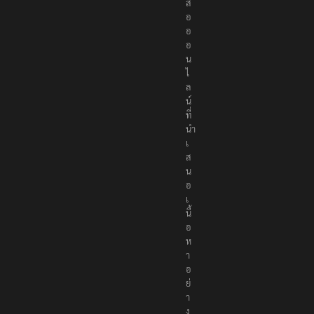
สื่
อ
อ
อ
น
ไ
ล
น์
ที่
นำ
เ
ส
น
อ
เ
นื้
อ
ห
า
อ
ย่
า
ง