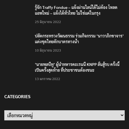
รู้จัก Traffy Fondue – แจ้งผ่านไลน์ได้ไม่ต้อง โหลด
แอพใหม่ – แจ้งได้ทั่วไทย ไม่ใช่แค่ในกรุง
25 มิถุนายน 2022
ปลัดกระทรวงวัฒนธรรม ร่วมกิจกรรม ‘นาวาภิกขาจาร’
แต่งชุดไทยตักบาตรทางน้ำ
10 มิถุนายน 2023
‘นายพลบีทู’ ผู้นำทหารคะเรนนี KNPP ลั่นสู้รบ ครั้งนี้
เป็นครั้งสุดท้าย ที่ประชาชนต้องชนะ
13 มกราคม 2022
CATEGORIES
Categories