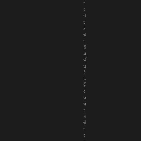
า
ว
ป
ร
ะ
ช
า
สั
ม
พั
น
ธ์
แ
จ้
ง
ห
ม
า
ย
ข่
า
ว