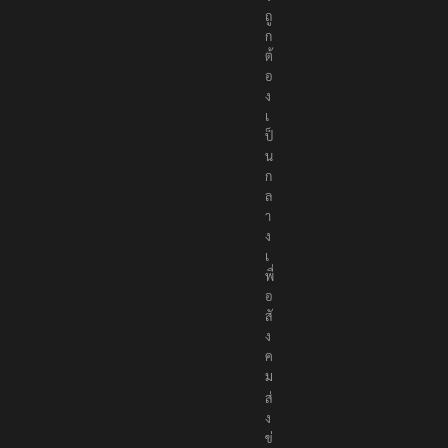
ถู
ก
ต้
อ
ง
เ
ป็
น
ก
ล
า
ง
เ
พื่
อ
สั
ง
ค
ม
ส่
ง
ข่