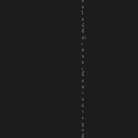
อ
น
ไ
ล
น์
ที่
นำ
เ
ส
น
อ
เ
นื้
อ
ห
า
อ
ย่
า
ง
ถู
ก
ต้