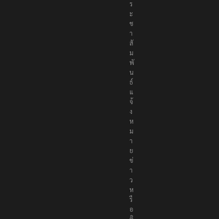
ร
ะ
ช
า
สั
ม
พั
น
ธ์
แ
จ้
ง
ห
ม
า
ย
ข่
า
ว
ห
รื
อ
ติ