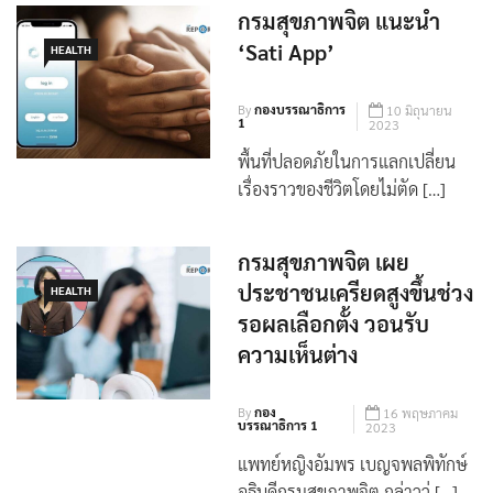
กรมสุขภาพจิต แนะนำ
‘Sati App’
HEALTH
By
กองบรรณาธิการ
10 มิถุนายน
1
2023
พื้นที่ปลอดภัยในการแลกเปลี่ยน
เรื่องราวของชีวิตโดยไม่ตัด […]
กรมสุขภาพจิต เผย
ประชาชนเครียดสูงขึ้นช่วง
HEALTH
รอผลเลือกตั้ง วอนรับ
ความเห็นต่าง
By
กอง
16 พฤษภาคม
บรรณาธิการ 1
2023
แพทย์หญิงอัมพร เบญจพลพิทักษ์
อธิบดีกรมสุขภาพจิต กล่าวว่ […]