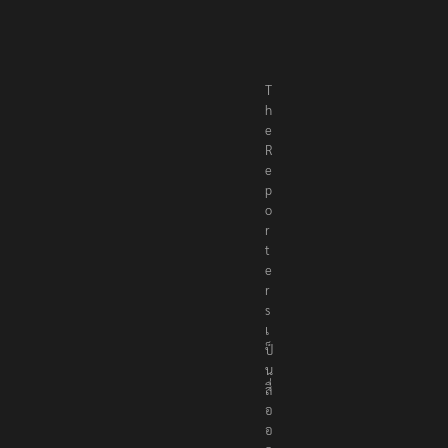
T
h
e
R
e
p
o
r
t
e
r
s
เ
ป็
น
สื่
อ
อ