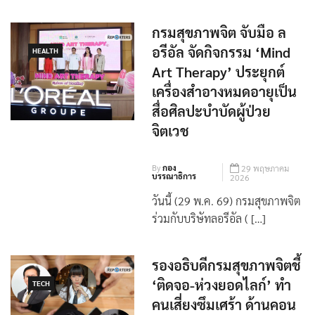
กรมสุขภาพจิต จับมือ ล
อรีอัล จัดกิจกรรม ‘Mind
HEALTH
Art Therapy’ ประยุกต์
เครื่องสำอางหมดอายุเป็น
สื่อศิลปะบำบัดผู้ป่วย
จิตเวช
By
กอง
29 พฤษภาคม
บรรณาธิการ
2026
วันนี้ (29 พ.ค. 69) กรมสุขภาพจิต
ร่วมกับบริษัทลอรีอัล ( […]
รองอธิบดีกรมสุขภาพจิตชี้
‘ติดจอ-ห่วงยอดไลก์’ ทำ
TECH
คนเสี่ยงซึมเศร้า ด้านคอน