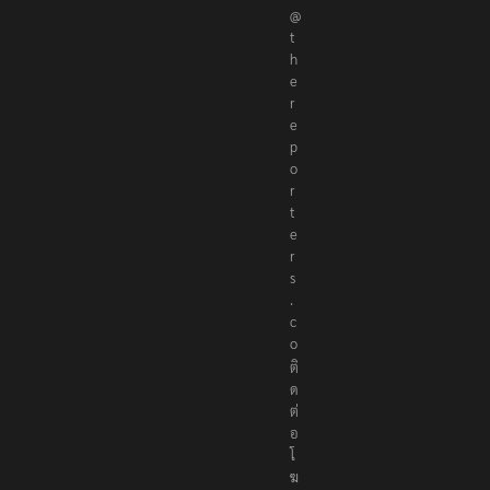
@
t
h
e
r
e
p
o
r
t
e
r
s
.
c
o
ติ
ด
ต่
อ
โ
ฆ