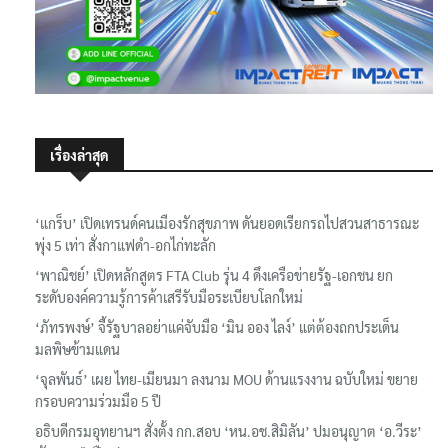
เรื่องล่าสุด
‘แกร็บ’ เปิดเทรนด์คนเมืองรักสุขภาพ ดันยอดเรียกรถไปสวนสาธารณะ
พุ่ง 5 เท่า สั่งกาแฟดำ-อกไก่ทะลัก
‘พาณิชย์’ เปิดหลักสูตร FTA Club รุ่น 4 ดึงเครือข่ายรัฐ-เอกชน ยก
ระดับองค์ความรู้การค้าเสรีรับมือระเบียบโลกใหม่
‘ภัทรพงษ์’ จี้รัฐบาลอย่าแค่จับมือ ‘มิน ออง ไลง์’ แต่ต้องถกประเด็น
มลพิษข้ามแดน
‘จุลพันธ์’ เผย ไทย-เมียนมา ลงนาม MOU ด้านแรงงาน ฉบับใหม่ ขยาย
กรอบความร่วมมือ 5 ปี
อธิบดีกรมอุทยานฯ​ สั่งตั้ง กก.สอบ ‘หน.อช.สิมิลัน’ ปมอนุญาต ‘อ.วีระ’