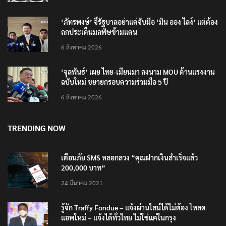
‘ภัทรพงษ์’ จี้รัฐบาลอย่าแค่จับมือ ‘มิน ออง ไลง์’ แต่ต้อง
ถกประเด็นมลพิษข้ามแดน
6 สิงหาคม 2026
‘จุลพันธ์’ เผย ไทย-เมียนมา ลงนาม MOU ด้านแรงงาน
ฉบับใหม่ ขยายกรอบความร่วมมือ 5 ปี
6 สิงหาคม 2026
TRENDING NOW
เตือนภัย SMS หลอกลวง “คุณฝากเงินสำเร็จแล้ว
200,000 บาท”
24 มีนาคม 2021
รู้จัก Traffy Fondue – แจ้งผ่านไลน์ได้ไม่ต้อง โหลด
แอพใหม่ – แจ้งได้ทั่วไทย ไม่ใช่แค่ในกรุง