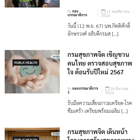
By
กอง
12 พฤศจิกายน
บรรณาธิการ
2024
วันนี้ (12 พ.ย. 67) นพ.กิตติศักดิ์
อักษรวงศ์ อธิบดีกรมส […]
กรมสุขภาพจิต เชิญชวน
คนไทย ตรวจสอบสุขภาพ
PUBLIC HEALTH
ใจ ต้อนรับปีใหม่ 2567
By
กองบรรณาธิการ
28 ธันวาคม
1
2023
รับมือความเสี่ยงภาวะเครียด-โรค
ซึมเศร้า เตรียมพร้อมเฉลิม […]
กรมสุขภาพจิต เดินหน้า
PUBLIC HEALTH