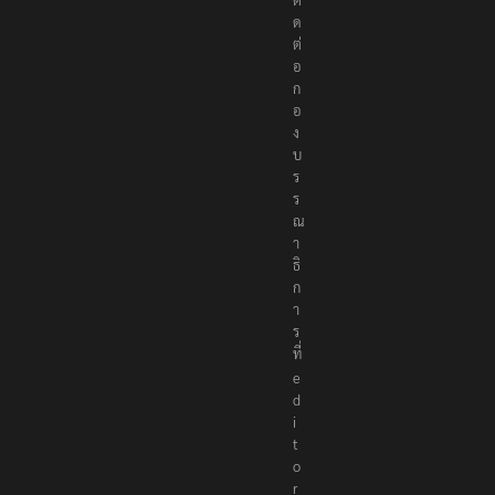
ด
ต่
อ
ก
อ
ง
บ
ร
ร
ณ
า
ธิ
ก
า
ร
ที่
e
d
i
t
o
r