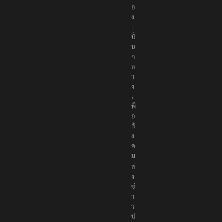
อ
ง
เ
ป็
น
ก
ล
า
ง
เ
พื่
อ
สั
ง
ค
ม
ส่
ง
ข่
า
ว
ป