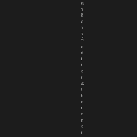
ร
ร
ณ
า
ธิ
ก
า
ร
ที่
e
d
i
t
o
r
@
t
h
e
r
e
p