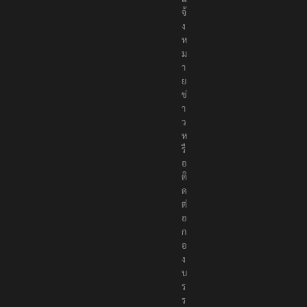
น
ธ์
แ
จ้
ง
ห
ม
า
ย
ข่
า
ว
ห
รื
อ
ติ
ด
ต่
อ
ก
อ
ง
บ