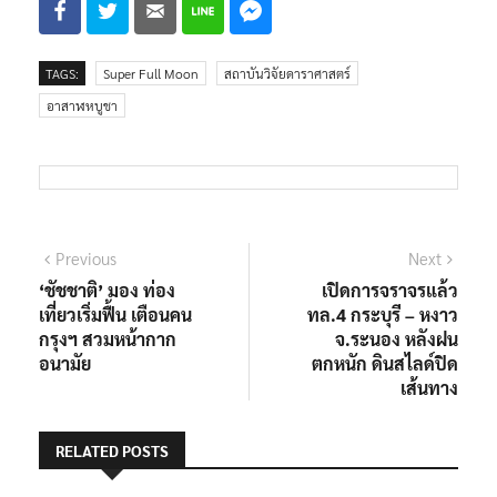
TAGS:
Super Full Moon
สถาบันวิจัยดาราศาสตร์
อาสาฬหบูชา
แนะแนว
Previous
Next
Previous
Next
post:
post:
‘ชัชชาติ’ มอง ท่อง
เปิดการจราจรแล้ว
เรื่อง
เที่ยวเริ่มฟื้น เตือนคน
ทล.4 กระบุรี – หงาว
กรุงฯ สวมหน้ากาก
จ.ระนอง หลังฝน
อนามัย
ตกหนัก ดินสไลด์ปิด
เส้นทาง