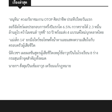
เรื่องล่าสุด
‘อนุทิน’ ควงภริยาชมงาน OTOP ศิลปาชีพ ประทีปไทยวันแรก
ลอรีอัลโชว์ผลประกอบการครึ่งปีแรกโต 6.5% กวาดรายได้ 2.3 หมื่น
ล้านยูโร คว้าไลเซนส์ ‘กุชชี่’ 50 ปี พร้อมส่ง 4 แบรนด์ใหม่บุกตลาดไทย
‘แม่เด็ก 14’ ยกมือไหว้ขอโทษทั้งน้ำตาและแสดงความเสียใจกับ
ครอบครัวผู้เสียชีวิต
นิติเวชฯ เผยผลชันสูตรผู้เสียชีวิตเหตุใช้อาวุธปืนในโรงเรียน 8 ร่าง
กระสุนเข้าจุดสำคัญทั้งหมด
นายกฯ สั่งคุมปืนเข้มอาวุธ เตรียมแก้กฎหมาย