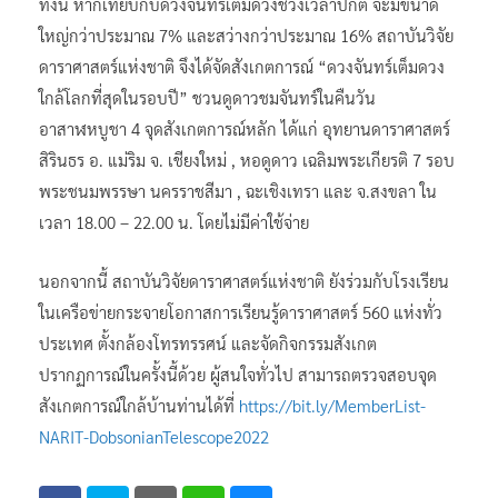
ทั้งนี้ หากเทียบกับดวงจันทร์เต็มดวงช่วงเวลาปกติ จะมีขนาด
ใหญ่กว่าประมาณ 7% และสว่างกว่าประมาณ 16% สถาบันวิจัย
ดาราศาสตร์แห่งชาติ จึงได้จัดสังเกตการณ์ “ดวงจันทร์เต็มดวง
ใกล้โลกที่สุดในรอบปี” ชวนดูดาวชมจันทร์ในคืนวัน
อาสาฬหบูชา 4 จุดสังเกตการณ์หลัก ได้แก่ อุทยานดาราศาสตร์
สิรินธร อ. แม่ริม จ. เชียงใหม่ , หอดูดาว เฉลิมพระเกียรติ 7 รอบ
พระชนมพรรษา นครราชสีมา , ฉะเชิงเทรา และ จ.สงขลา ใน
เวลา 18.00 – 22.00 น. โดยไม่มีค่าใช้จ่าย
นอกจากนี้ สถาบันวิจัยดาราศาสตร์แห่งชาติ ยังร่วมกับโรงเรียน
ในเครือข่ายกระจายโอกาสการเรียนรู้ดาราศาสตร์ 560 แห่งทั่ว
ประเทศ ตั้งกล้องโทรทรรศน์ และจัดกิจกรรมสังเกต
ปรากฏการณ์ในครั้งนี้ด้วย ผู้สนใจทั่วไป สามารถตรวจสอบจุด
สังเกตการณ์ใกล้บ้านท่านได้ที่
https://bit.ly/MemberList-
NARIT-DobsonianTelescope2022