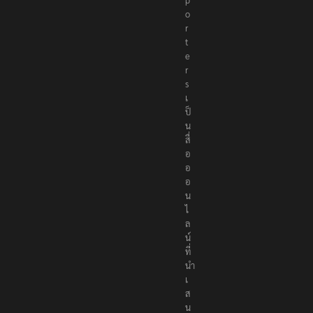
R
e
p
o
r
t
e
r
s
เ
ป็
น
สื่
อ
อ
อ
น
ไ
ล
น์
ที่
นำ
เ