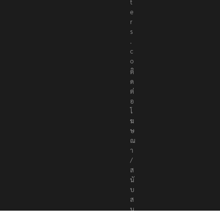
o
r
t
e
r
s
.
c
o
ติ
ด
ต่
อ
โ
ฆ
ษ
ณ
า
/
ส
นั
บ