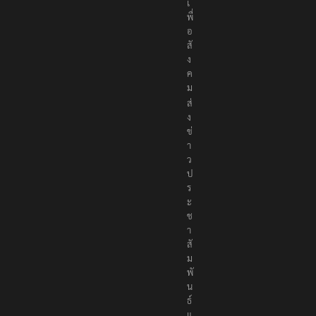
า
ง
เ
พื่
อ
สั
ง
ค
ม
ส่
ง
ข่
า
ว
ป
ร
ะ
ช
า
สั
ม
พั