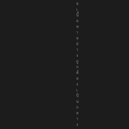
ส
น
อ
เ
นื้
อ
ห
า
อ
ย่
า
ง
ถู
ก
ต้
อ
ง
เ
ป็
น
ก
ล