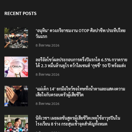
RECENT POSTS
‘อนุทิน’ ควงภริยาชมงาน OTOP ศิลปาชีพ ประทีปไทย
วันแรก
8 สิงหาคม 2026
ลอรีอัลโชว์ผลประกอบการครึ่งปีแรกโต 6.5% กวาดราย
ได้ 2.3 หมื่นล้านยูโร คว้าไลเซนส์ ‘กุชชี่’ 50 ปี พร้อมส่ง
4 แบรนด์ใหม่บุกตลาดไทย
8 สิงหาคม 2026
‘แม่เด็ก 14’ ยกมือไหว้ขอโทษทั้งน้ำตาและแสดงความ
เสียใจกับครอบครัวผู้เสียชีวิต
8 สิงหาคม 2026
นิติเวชฯ เผยผลชันสูตรผู้เสียชีวิตเหตุใช้อาวุธปืนใน