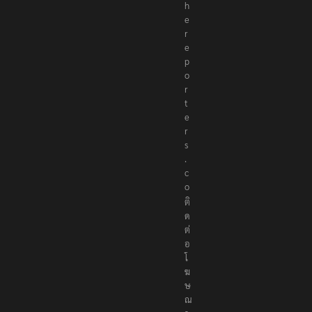
h
e
r
e
p
o
r
t
e
r
s
.
c
o
ติ
ด
ต่
อ
โ
ฆ
ษ
ณ