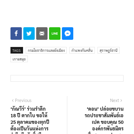
TAGS:
กรมโยธาธิการและผังเมือง
กำแพงกันคลื่น
สุราษฎร์ธานี
เกาะสมุย
แนะแนว
Previous
Next
Previous
Next
post:
post:
‘กัณวีร์’ ร่วมรำลึก
‘ดอน’ ปล่อยขบวน
เรื่อง
18 ปี ตากใบ ขอให้
รถประชาสัมพันธ์เอ
25 ตุลาคมของทุกปี
เปค ขอบคุณ 50
ต้องเป็นวันแห่งการ
องค์กรพันธมิตร