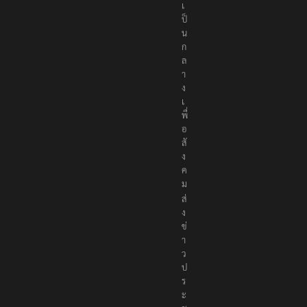
เ
ป็
น
ก
ล
า
ง
เ
พื่
อ
สั
ง
ค
ม
ส่
ง
ข่
า
ว
ป
ร
ะ