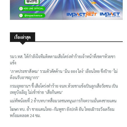
เรื่องล่าสุด
รมว.ทส. ให้กำลังใจทีมติดตามเสือโคร่งทำร้ายเจ้าหน้าที่เขตฯห้วยขา
แข้ง
‘ภาคประชาสังคม’ รวมตัวคัดค้าน ‘มิน ออง ไลง์’ เยือนไทย ขึงป้าย ‘ไม่
ต้อนรับอาชญากร’
กรมอุทยานฯ ชี้ เสือโคร่งทำร้าย จนท.ห้วยขาแข้งเป็นลูกเสือวัยซน เป็น
เหตุบังเอิญ ไม่เข้าข่าย ‘เสือกินคน’
แม่ทัพน้อยที่ 2 ย้ำบทบาทสื่อมวลชนหนุนภารกิจความมั่นคงชายแดน
โฆษก ทบ. ย้ำ ชายแดนไทย–กัมพูชา ยังปกติ ยัน ไทยเฝ้าระวังเตรียม
พร้อมตลอด 24 ชม.