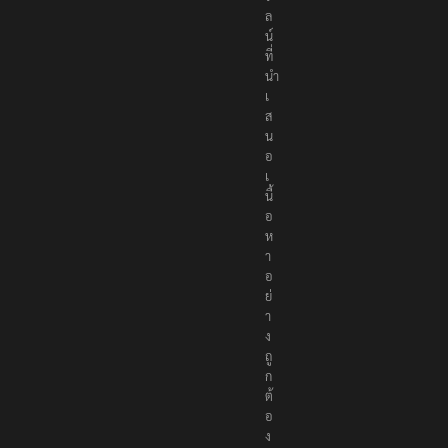
ล
น์
ที่
นำ
เ
ส
น
อ
เ
นื้
อ
ห
า
อ
ย่
า
ง
ถู
ก
ต้
อ
ง