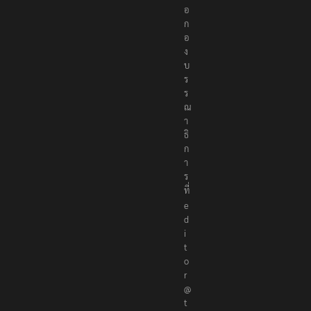
อ
ก
อ
ง
บ
ร
ร
ณ
า
ธิ
ก
า
ร
ที่
e
d
i
t
o
r
@
t