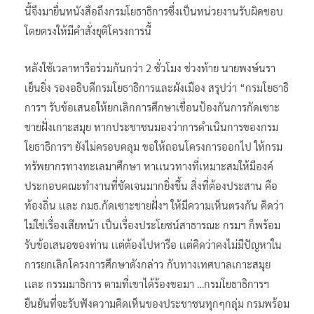
นี้จึงมายื่นหนังสือถึงกรมโยธาธิการซึ่งเป็นหน่วยงานรับผิดชอบ
โดยตรงให้มีคำสั่งยุติโครงการนี้
หลังใช้เวลาหารือร่วมกันกว่า 2 ชั่วโมง ช่วงท้าย นายพงษ์นรา
เย็นยิ่ง รองอธิบดีกรมโยธาธิการและผังเมือง สรุปว่า “กรมโยธาธิ
การฯ รับข้อเสนอให้ยกเลิกการศึกษาเขื่อนป้องกันการกัดเซาะ
ชายฝั่งเกาะสมุย หากประชาชนมองว่าการดำเนินการของกรม
โยธาธิการฯ ยังไม่ครอบคลุม ขอให้ถอนโครงการออกไป ให้กรม
ทรัพยากรทางทะเลมาศึกษา หาเเนวทางที่เหมาะสมให้มีองค์
ประกอบคณะทำงานที่ชัดเจนมากยิ่งขึ้น สิ่งที่ต้องประสาน คือ
ท้องถิ่น เเละ กมธ.กัดเซาะชายฝั่งฯ ให้มีความเห็นตรงกัน คิดว่า
ไม่ใช่เรื่องเสียหน้า เป็นเรื่องประโยชน์สาธารณะ กรมฯ ก็พร้อม
รับข้อเสนอของท่าน เเต่ต้องไปหารือ เเต่คิดว่าคงไม่มีปัญหาใน
การยกเลิกโครงการศึกษาดังกล่าว กับทางเทศบาลเกาะสมุย
เเละ กรรมมาธิการ ตามที่เขาได้ร้องขอมา …กรมโยธาธิการฯ
ยืนยันที่จะรับฟังความคิดเห็นของประชาชนทุกๆกลุ่ม กรมพร้อม