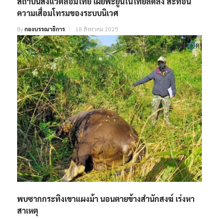
สถาบันสิ่งแวดล้อมไทย เผยพะยูนในไทยลดลง สะท้อน
ความเสื่อมโทรมของระบบนิเวศ
By
กองบรรณาธิการ
18 สิงหาคม 2025
พบซากกระทิงเขาแผงม้า นอนตายข้างสำนักสงฆ์ เร่งหา
สาเหตุ