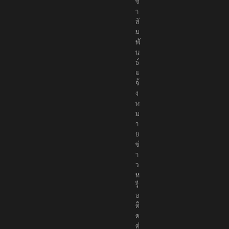
ช
า
สั
ม
พั
น
ธ์
แ
จ้
ง
ห
ม
า
ย
ข่
า
ว
ห
รื
อ
ติ
ด
ต่