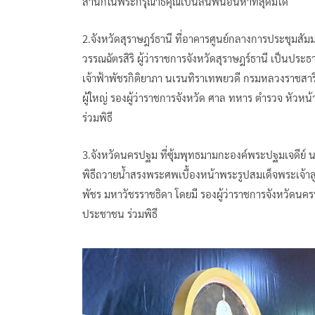
สำนึกในพระกรุณาธิคุณเป็นล้นพ้นอันหาที่สุดมิได้
2.จังหวัดสุราษฎร์ธานี ที่อาคารศูนย์กลางการประชุมส
วรรณฉัตรสิริ ผู้ว่าราชการจังหวัดสุราษฎร์ธานี เป็นปร
เจ้าฟ้าพัชรกิติยาภา นเรนทิราเทพยวดี กรมหลวงราชสาริณ
ผู้ใหญ่ รองผู้ว่าราชการจังหวัด ศาล ทหาร ตำรวจ หัวห
ร่วมพิธี
3.จังหวัดนครปฐม ที่ซุ้มพุทธมามกะองค์พระปฐมเจดีย์
พิธีถวายน้ำสรงพระศพเบื้องหน้าพระรูปสมเด็จพระเจ้าลู
พัชร มหาวัชรราชธิดา โดยมี รองผู้ว่าราชการจังหวัด
ประชาชน ร่วมพิธี