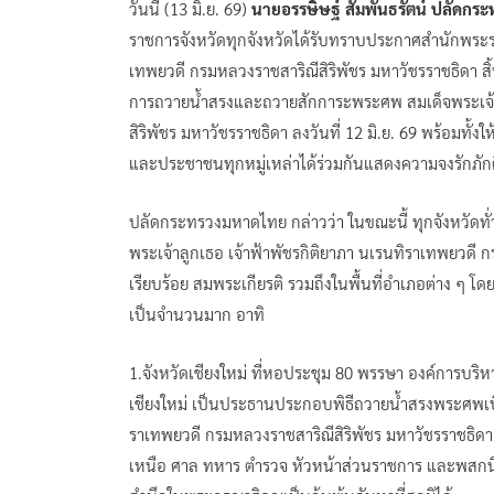
วันนี้ (13 มิ.ย. 69)
นายอรรษิษฐ์ สัมพันธรัตน์ ปลัดก
ราชการจังหวัดทุกจังหวัดได้รับทราบประกาศสำนักพระราชว
เทพยวดี กรมหลวงราชสาริณีสิริพัชร มหาวัชรราชธิดา สิ
การถวายน้ำสรงและถวายสักการะพระศพ สมเด็จพระเจ้าล
สิริพัชร มหาวัชรราชธิดา ลงวันที่ 12 มิ.ย. 69 พร้อมทั้งใ
และประชาชนทุกหมู่เหล่าได้ร่วมกันแสดงความจงรักภักด
ปลัดกระทรวงมหาดไทย กล่าวว่า ในขณะนี้ ทุกจังหวัดทั
พระเจ้าลูกเธอ เจ้าฟ้าพัชรกิติยาภา นเรนทิราเทพยวดี 
เรียบร้อย สมพระเกียรติ รวมถึงในพื้นที่อำเภอต่าง ๆ โ
เป็นจำนวนมาก อาทิ
1.จังหวัดเชียงใหม่ ที่หอประชุม 80 พรรษา องค์การบริหา
เชียงใหม่ เป็นประธานประกอบพิธีถวายน้ำสรงพระศพเบื้
ราเทพยวดี กรมหลวงราชสาริณีสิริพัชร มหาวัชรราชธิดา โ
เหนือ ศาล ทหาร ตำรวจ หัวหน้าส่วนราชการ และพสกนิกรช