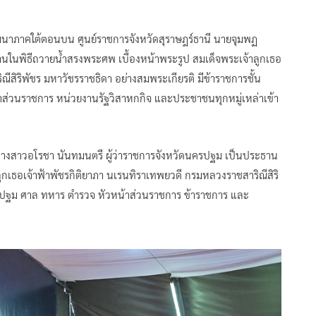
ัมมนาภาคใต้ตอนบน ศูนย์ราชการจังหวัดสุราษฎร์ธานี นายจุมพฏ
ะธานในพิธีถวายน้ำสรงพระศพ เบื้องหน้าพระรูป สมเด็จพระเจ้าลูกเธอ
ีสิริพัชร มหาวัชรราชธิดา อย่างสมพระเกียรติ มีข้าราชการชั้น
น้าส่วนราชการ หน่วยงานรัฐวิสาหกกิจ และประชาชนทุกหมู่เหล่าเข้า
 นางสาวอโรชา นันทมนตรี ผู้ว่าราชการจังหวัดนครปฐม เป็นประธาน
กเธอเจ้าฟ้าพัชรกิติยาภา นเรนทิราเทพยวดี กรมหลวงราชสาริณีสิริ
นครปฐม ศาล ทหาร ตำรวจ หัวหน้าส่วนราชการ ข้าราชการ และ