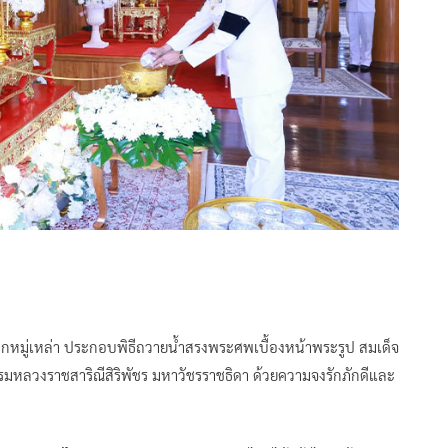
ทุกหมู่เหล่า ประกอบพิธีถวายน้ำสรงพระศพเบื้องหน้าพระรูป สมเด็จ
กรมหลวงราชสาริณีสิริพัชร มหาวัชรราชธิดา ด้วยความจงรักภักดีและ