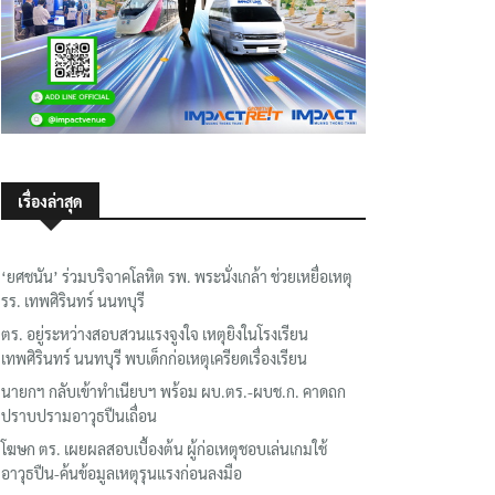
เรื่องล่าสุด
‘ยศชนัน’ ร่วมบริจาคโลหิต รพ. พระนั่งเกล้า ช่วยเหยื่อเหตุ
รร. เทพศิรินทร์ นนทบุรี
ตร. อยู่ระหว่างสอบสวนแรงจูงใจ เหตุยิงในโรงเรียน
เทพศิรินทร์ นนทบุรี พบเด็กก่อเหตุเครียดเรื่องเรียน
นายกฯ กลับเข้าทำเนียบฯ พร้อม ผบ.ตร.-ผบช.ก. คาดถก
ปราบปรามอาวุธปืนเถื่อน
โฆษก ตร. เผยผลสอบเบื้องต้น ผู้ก่อเหตุชอบเล่นเกมใช้
อาวุธปืน-ค้นข้อมูลเหตุรุนแรงก่อนลงมือ