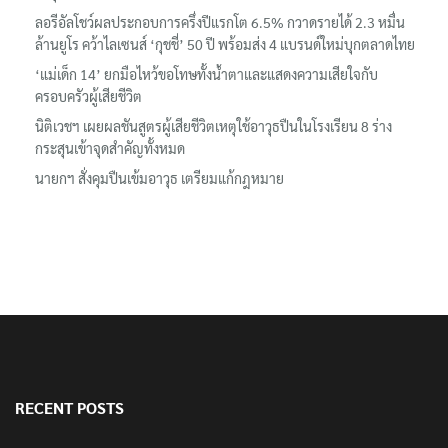
ลอรีอัลโชว์ผลประกอบการครึ่งปีแรกโต 6.5% กวาดรายได้ 2.3 หมื่น
ล้านยูโร คว้าไลเซนส์ ‘กุชชี่’ 50 ปี พร้อมส่ง 4 แบรนด์ใหม่บุกตลาดไทย
‘แม่เด็ก 14’ ยกมือไหว้ขอโทษทั้งน้ำตาและแสดงความเสียใจกับ
ครอบครัวผู้เสียชีวิต
นิติเวชฯ เผยผลชันสูตรผู้เสียชีวิตเหตุใช้อาวุธปืนในโรงเรียน 8 ร่าง
กระสุนเข้าจุดสำคัญทั้งหมด
นายกฯ สั่งคุมปืนเข้มอาวุธ เตรียมแก้กฎหมาย
RECENT POSTS