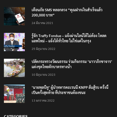
เตือนภัย SMS หลอกลวง “คุณฝากเงินสำเร็จแล้ว
200,000 บาท”
24 มีนาคม 2021
รู้จัก Traffy Fondue – แจ้งผ่านไลน์ได้ไม่ต้อง โหลด
แอพใหม่ – แจ้งได้ทั่วไทย ไม่ใช่แค่ในกรุง
25 มิถุนายน 2022
ปลัดกระทรวงวัฒนธรรม ร่วมกิจกรรม ‘นาวาภิกขาจาร’
แต่งชุดไทยตักบาตรทางน้ำ
10 มิถุนายน 2023
‘นายพลบีทู’ ผู้นำทหารคะเรนนี KNPP ลั่นสู้รบ ครั้งนี้
เป็นครั้งสุดท้าย ที่ประชาชนต้องชนะ
13 มกราคม 2022
CATEGORIES