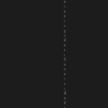
ห
า
อ
ย่
า
ง
ถู
ก
ต้
อ
ง
เ
ป็
น
ก
ล
า
ง
เ
พื่
อ
สั
ง