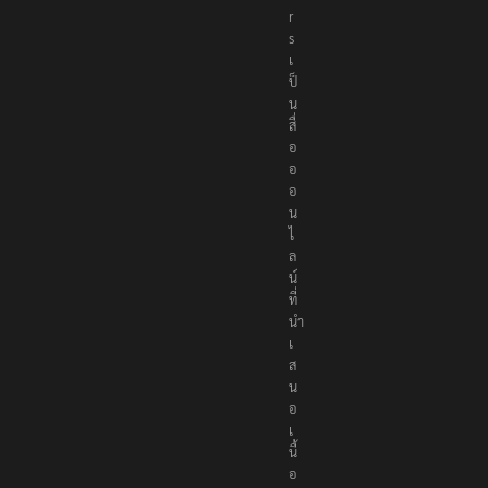
r
s
เ
ป็
น
สื่
อ
อ
อ
น
ไ
ล
น์
ที่
นำ
เ
ส
น
อ
เ
นื้
อ