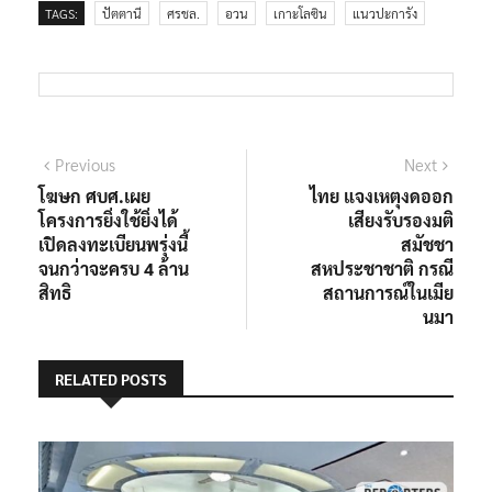
TAGS:
ปัตตานี
ศรชล.
อวน
เกาะโลซิน
แนวปะการัง
แนะแนว
Previous
Next
Previous
Next
post:
post:
โฆษก ศบศ.เผย
ไทย แจงเหตุงดออก
เรื่อง
โครงการยิ่งใช้ยิ่งได้
เสียงรับรองมติ
เปิดลงทะเบียนพรุ่งนี้
สมัชชา
จนกว่าจะครบ 4 ล้าน
สหประชาชาติ กรณี
สิทธิ
สถานการณ์ในเมีย
นมา
RELATED POSTS