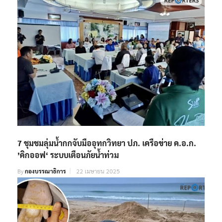
7 ชุมชมลุ่มน้ำกกจับมืออุทกวิทยา ปภ. เครือข่าย ค.อ.ก.
’คิกออฟ‘ ระบบเตือนภัยน้ำท่วม
By
กองบรรณาธิการ
22 เมษายน 2025