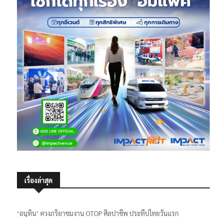
เรื่องล่าสุด
‘อนุทิน’ ควงภริยาชมงาน OTOP ศิลปาชีพ ประทีปไทยวันแรก