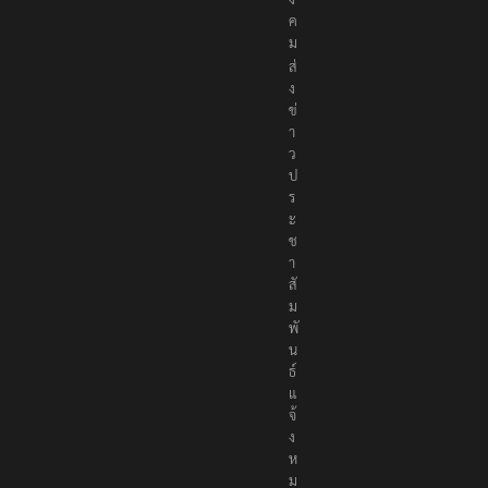
ค
ม
ส่
ง
ข่
า
ว
ป
ร
ะ
ช
า
สั
ม
พั
น
ธ์
แ
จ้
ง
ห
ม