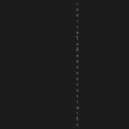
า
ย
ข่
า
ว
ห
รื
อ
ติ
ด
ต่
อ
ก
อ
ง
บ
ร
ร
ณ
า
ธิ
ก