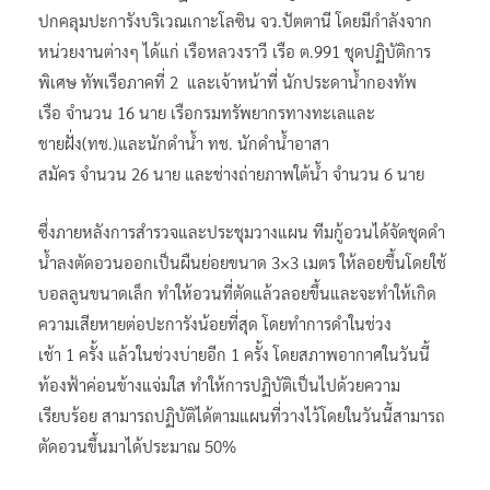
ปกคลุมปะการังบริเวณเกาะโลซิน จว.ปัตตานี โดยมีกำลังจาก
หน่วยงานต่างๆ ได้แก่ เรือหลวงราวี เรือ ต.991 ชุดปฏิบัติการ
พิเศษ ทัพเรือภาคที่ 2 และเจ้าหน้าที่ นักประดาน้ำกองทัพ
เรือ จำนวน 16 นาย เรือกรมทรัพยากรทางทะเลและ
ชายฝั่ง(ทช.)และนักดำน้ำ ทช. นักดำน้ำอาสา
สมัคร จำนวน 26 นาย และช่างถ่ายภาพใต้น้ำ จำนวน 6 นาย
ซึ่งภายหลังการสำรวจและประชุมวางแผน ทีมกู้อวนได้จัดชุดดำ
น้ำลงตัดอวนออกเป็นผืนย่อยขนาด 3×3 เมตร ให้ลอยขึ้นโดยใช้
บอลลูนขนาดเล็ก ทำให้อวนที่ตัดแล้วลอยขึ้นและจะทำให้เกิด
ความเสียหายต่อปะการังน้อยที่สุด โดยทำการดำในช่วง
เช้า 1 ครั้ง แล้วในช่วงบ่ายอีก 1 ครั้ง โดยสภาพอากาศในวันนี้
ท้องฟ้าค่อนข้างแจ่มใส ทำให้การปฏิบัติเป็นไปด้วยความ
เรียบร้อย สามารถปฏิบัติได้ตามแผนที่วางไว้โดยในวันนี้สามารถ
ตัดอวนขึ้นมาได้ประมาณ 50%