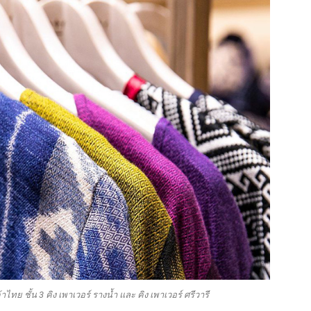
ไทย ชั้น 3 คิง เพาเวอร์ รางน้ำ และ คิง เพาเวอร์ ศรีวารี