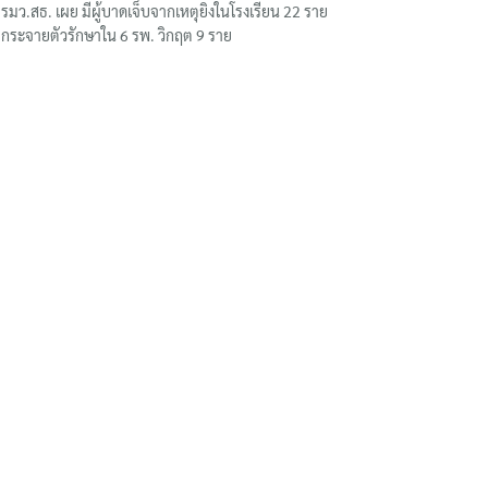
รมว.สธ. เผย มีผู้บาดเจ็บจากเหตุยิงในโรงเรียน 22 ราย
กระจายตัวรักษาใน 6 รพ. วิกฤต 9 ราย