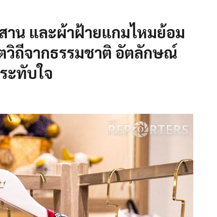
อีสาน และผ้าฝ้ายแกมไหมย้อม
ัตวิถีจากธรรมชาติ อัตลักษณ์
ประทับใจ