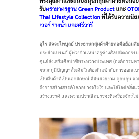
ทรงคุณค่าและสนับสนุนกลุ่มผ้าฝ้ายทอมือย้อม
รับ
ตรามาตรฐาน Green Product
และ
OTOP
Thai Lifestyle Collection
ที่ได้รับความนิย
เวอร์ รางน้ำ และศรีวารี
อุไร สัจจะไพบูลย์ ประธานกลุ่มผ้าฝ้ายทอมือย้อมส
ประจำแบรนด์ ผู้พ่วงตำแหน่งครูช่างศิลปหัตถกรร
ศูนย์ส่งเสริมศิลปาชีพระหว่างประเทศ (องค์การมหาช
ผนวกภูมิปัญญาดั้งเดิมในท้องถิ่นเข้ากับการออก
เป็นผืนผ้าที่เป็นเอกลักษณ์ สีสันสวยงาม ดูอบอุ่น ส
ถึงการสร้างสรรค์โลกอย่างจริงใจ และใส่ใจต่อสิ่งแ
สร้างสรรค์ และความปราณีตบรรจงที่เครื่องจักรไม่