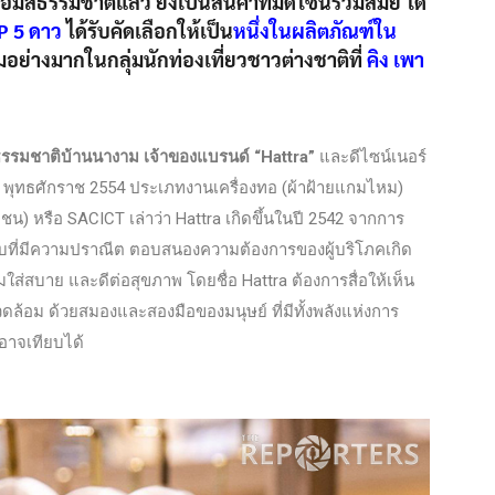
สีธรรมชาติแล้ว ยังเป็นสินค้าที่มีดีไซน์ร่วมสมัย ได้
 5 ดาว
ได้รับคัดเลือกให้เป็น
หนึ่งในผลิตภัณฑ์ใน
มอย่างมากในกลุ่มนักท่องเที่ยวชาวต่างชาติที่
คิง เพา
ีธรรมชาติบ้านนางาม เจ้าของแบรนด์ “Hattra”
และดีไซน์เนอร์
ม พุทธศักราช 2554 ประเภทงานเครื่องทอ (ผ้าฝ้ายแกมไหม)
น) หรือ SACICT เล่าว่า Hattra เกิดขึ้นในปี 2542 จากการ
แบบที่มีความปราณีต ตอบสนองความต้องการของผู้บริโภคเกิด
วมใส่สบาย และดีต่อสุขภาพ โดยชื่อ Hattra ต้องการสื่อให้เห็น
วดล้อม ด้วยสมองและสองมือของมนุษย์ ที่มีทั้งพลังแห่งการ
อาจเทียบได้