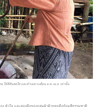
 ให้สีสันสดใส และทำเฉพาะเดือน ม.ค.-เม.ย. เท่านั้น
มอง หัวใจ และสองมือของกลุ่มผ้าฝ้ายทอมือย้อมสีธรรมชาติ