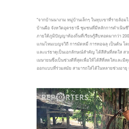
“จากบ้านนางาม หมู่บ้านเล็กๆ ในหุบเขาที่รายล้อ
บ้านผือ จังหวัดอุดรธานี ชุมชนที่มีหลักการดำเนิน
ภายใต้ภูมิปัญญาท้องถิ่นที่เรียนรู้สืบทอดมากว่า 20
แกมไหมเบญจวิถี การมัดหมี่ การทอฉลุ เป็นต้น โ
และแร่ธาตุเป็นเอกลักษณ์สำคัญ ได้สีสันที่สดใส 
เมษายนซึ่งเป็นช่วงดีที่สุดเพื่อให้ได้สีที่สดใสแ
ออกแบบที่ร่วมสมัย สามารถใส่ได้ในหลายช่วงอายุ