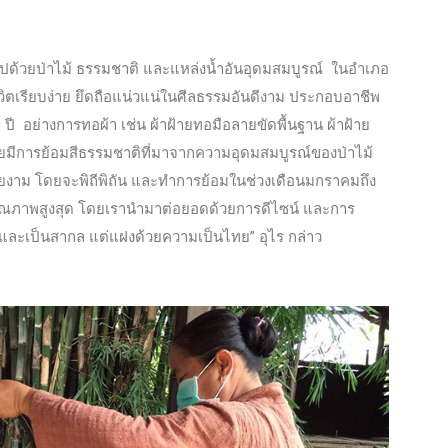
มไปด้วยป่าไม้ ธรรมชาติ และแหล่งน้ำอันอุดมสมบูรณ์ ในอำเภอ
ชีวิตเรียบง่าย ยึดถือแน่วแน่ในศีลธรรมอันดีงาม ประกอบอาชีพ
0 ปี อย่างการทอผ้า เช่น ผ้าฝ้ายทอมือลายขัดพื้นฐาน ผ้าฝ้าย
ดยมีการย้อมสีธรรมชาติที่มาจากความอุดมสมบูรณ์ของป่าไม้
สวยงาม โดยจะพิถีพิถัน และทำการย้อมในช่วงเดือนมกราคมถึง
ละมีคุณภาพสูงสุด โดยเรานำมาต่อยอดด้วยการดีไซน์ และการ
 และเป็นสากล แต่แฝงด้วยความเป็นไทย” อุไร กล่าว