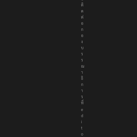
ติ
ด
ต่
อ
ก
อ
ง
บ
ร
ร
ณ
า
ธิ
ก
า
ร
ที่
e
d
i
t
o