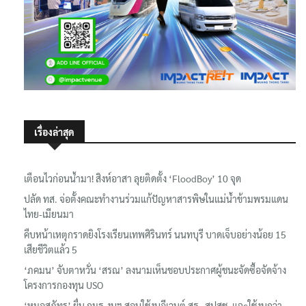
เรื่องล่าสุด
เตือนไวก่อนน้ำมา! สิงห์อาสา ลุยติดตั้ง ‘FloodBoy’ 10 จุด
ปลัด ทส. จ่อตั้งคณะทำงานร่วมแก้ปัญหาสารพิษในแม่น้ำข้ามพรมแดน
ไทย-เมียนมา
คืบหน้าเหตุกราดยิงโรงเรียนเทพศิรินทร์ นนทบุรี บาดเจ็บอย่างน้อย 15
เสียชีวิตแล้ว 5
‘ภคมน’ จับตาหวั่น ‘สรณ’ ลงนามเห็นชอบประกาศผู้ชนะจัดซื้อจัดจ้าง
โครงการกองทุน USO
‘หมอสุภัทร’ ยื่น กมธ.งบฯ สอบใช้งบอีเวนต์ สธ.-สปสช. แฉcใช้งบกว่า