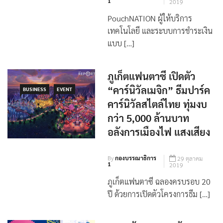
1
2019
PouchNATION ผู้ให้บริการ
เทคโนโลยี และระบบการชำระเงิน
แบบ […]
ภูเก็ตแฟนตาซี เปิดตัว
“คาร์นิวัลเมจิก” ธีมปาร์ค
BUSINESS
EVENT
คาร์นิวัลสไตล์ไทย ทุ่มงบ
กว่า 5,000 ล้านบาท
อลังการเมืองไฟ แสงเสียง
By
กองบรรณาธิการ
29 ตุลาคม
1
2019
ภูเก็ตแฟนตาซี ฉลองครบรอบ 20
ปี ด้วยการเปิดตัวโครงการธีม […]