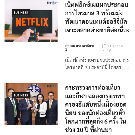
เน็ตฟลิกซ์เผยผลประกอบ
การไตรมาส 3 พร้อมมุ่ง
BUSINESS
พัฒนาคอนเทนต์ออริจินัล
เจาะตลาดต่างชาติต่อเนื่อง
By
กองบรรณาธิการ
21 ตุลาคม
1
2019
เน็ตฟลิกซ์รายงานผลประกอบการ
ไตรมาสที่ 3 ประจำปีนี้ โดยสร […]
กระทรวงการท่องเที่ยว
และกีฬา ฉลองกรุงเทพฯ
BUSINESS
ครองอันดับหนึ่งเมืองยอด
นิยม ของนักท่องเที่ยวทั่ว
โลกมากที่สุดถึง 6 ครั้ง ใน
ช่วง 10 ปี ที่ผ่านมา