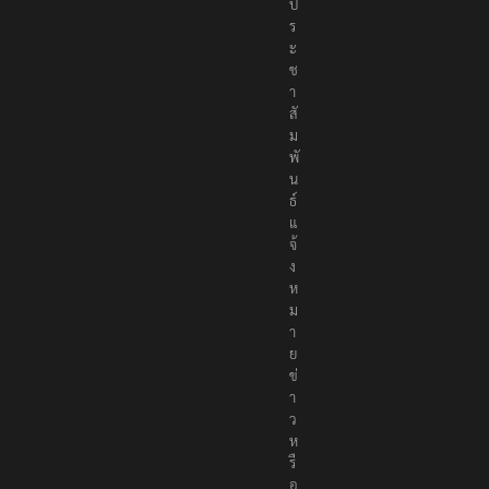
ป
ร
ะ
ช
า
สั
ม
พั
น
ธ์
แ
จ้
ง
ห
ม
า
ย
ข่
า
ว
ห
รื
อ