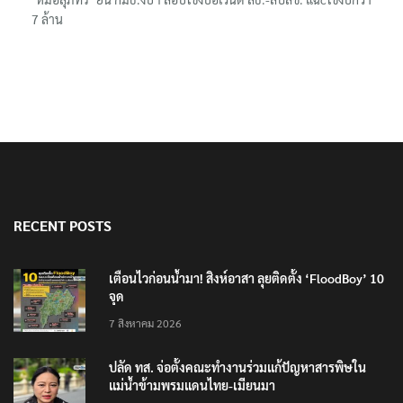
7 ล้าน
RECENT POSTS
เตือนไวก่อนน้ำมา! สิงห์อาสา ลุยติดตั้ง ‘FloodBoy’ 10
จุด
7 สิงหาคม 2026
ปลัด ทส. จ่อตั้งคณะทำงานร่วมแก้ปัญหาสารพิษใน
แม่น้ำข้ามพรมแดนไทย-เมียนมา