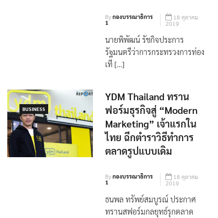
By
กองบรรณาธิการ
18 ตุลาคม
1
2019
นายพิพัฒน์ รัชกิจประการ
รัฐมนตรีว่าการกระทรวงการท่อง
เที […]
YDM Thailand ทราน
ฟอร์มธุรกิจสู่ “Modern
BUSINESS
Marketing” เจ้าแรกใน
ไทย ฉีกตำราวิธีทำการ
ตลาดรูปแบบเดิม
By
กองบรรณาธิการ
18 ตุลาคม
1
2019
ธนพล ทรัพย์สมบูรณ์ ประกาศ
ทรานสฟอร์มกลยุทธ์รุกตลาด