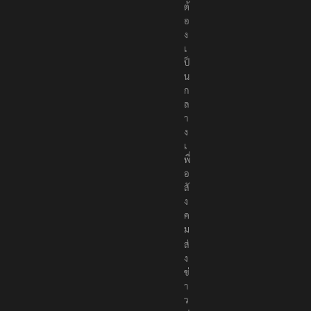
ต้
อ
ง
เ
ป็
น
ก
ล
า
ง
เ
พื่
อ
สั
ง
ค
ม
ส่
ง
ข่
า
ว