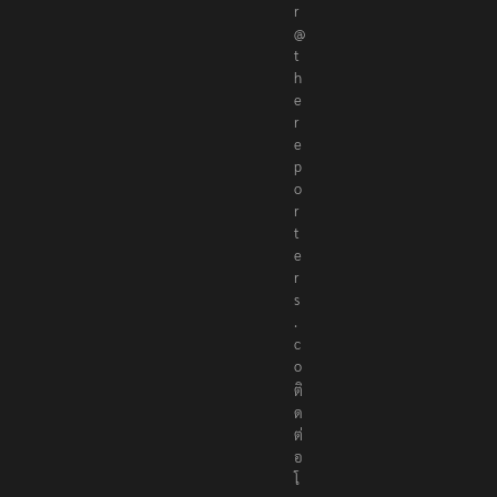
r
@
t
h
e
r
e
p
o
r
t
e
r
s
.
c
o
ติ
ด
ต่
อ
โ