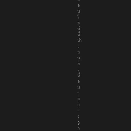
อ
น
ไ
ล
น์
ที่
นำ
เ
ส
น
อ
เ
นื้
อ
ห
า
อ
ย่
า
ง
ถู
ก