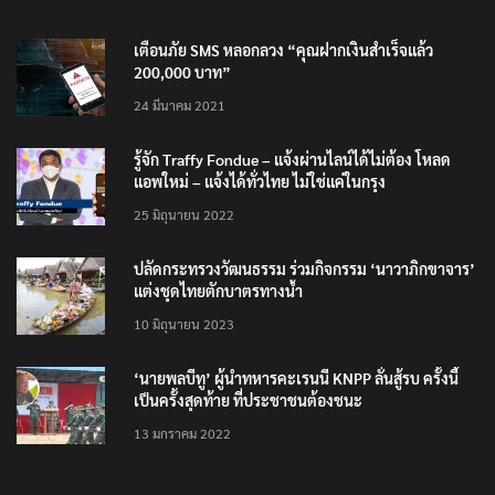
เตือนภัย SMS หลอกลวง “คุณฝากเงินสำเร็จแล้ว
200,000 บาท”
24 มีนาคม 2021
รู้จัก Traffy Fondue – แจ้งผ่านไลน์ได้ไม่ต้อง โหลด
แอพใหม่ – แจ้งได้ทั่วไทย ไม่ใช่แค่ในกรุง
25 มิถุนายน 2022
ปลัดกระทรวงวัฒนธรรม ร่วมกิจกรรม ‘นาวาภิกขาจาร’
แต่งชุดไทยตักบาตรทางน้ำ
10 มิถุนายน 2023
‘นายพลบีทู’ ผู้นำทหารคะเรนนี KNPP ลั่นสู้รบ ครั้งนี้
เป็นครั้งสุดท้าย ที่ประชาชนต้องชนะ
13 มกราคม 2022