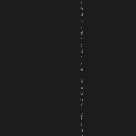
ง
ค
ม
ส่
ง
ข่
า
ว
ป
ร
ะ
ช
า
สั
ม
พั
น
ธ์
แ
จ้
ง
ห