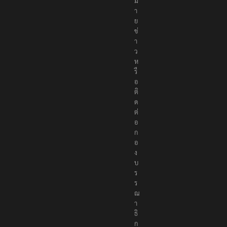
ม
า
ย
ข่
า
ว
ห
รื
อ
ติ
ด
ต่
อ
ก
อ
ง
บ
ร
ร
ณ
า
ธิ
ก