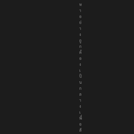
ห
า
อ
ย่
า
ง
ถู
ก
ต้
อ
ง
เ
ป็
น
ก
ล
า
ง
เ
พื่
อ
สั