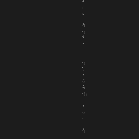
e
r
s
เ
ป็
น
สื่
อ
อ
อ
น
ไ
ล
น์
ที่
นำ
เ
ส
น
อ
เ
นื้
อ