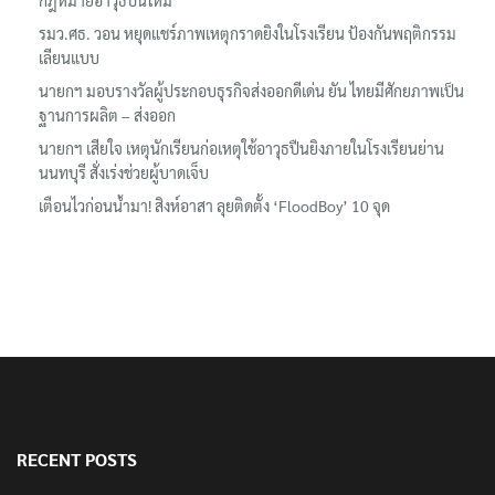
รมว.ศธ. วอน หยุดแชร์ภาพเหตุกราดยิงในโรงเรียน ป้องกันพฤติกรรม
เลียนแบบ
นายกฯ มอบรางวัลผู้ประกอบธุรกิจส่งออกดีเด่น ยัน ไทยมีศักยภาพเป็น
ฐานการผลิต – ส่งออก
นายกฯ เสียใจ เหตุนักเรียนก่อเหตุใช้อาวุธปืนยิงภายในโรงเรียนย่าน
นนทบุรี สั่งเร่งช่วยผู้บาดเจ็บ
เตือนไวก่อนน้ำมา! สิงห์อาสา ลุยติดตั้ง ‘FloodBoy’ 10 จุด
RECENT POSTS