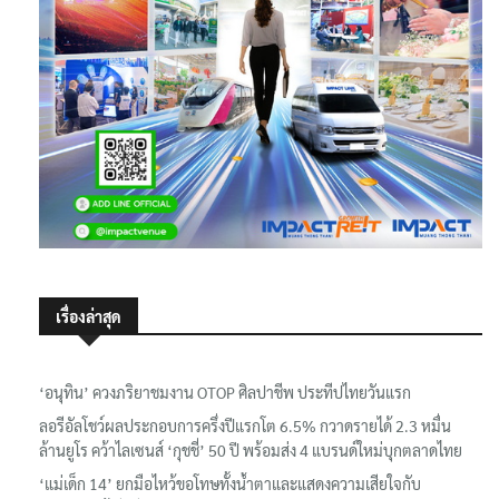
เรื่องล่าสุด
‘อนุทิน’ ควงภริยาชมงาน OTOP ศิลปาชีพ ประทีปไทยวันแรก
ลอรีอัลโชว์ผลประกอบการครึ่งปีแรกโต 6.5% กวาดรายได้ 2.3 หมื่น
ล้านยูโร คว้าไลเซนส์ ‘กุชชี่’ 50 ปี พร้อมส่ง 4 แบรนด์ใหม่บุกตลาดไทย
‘แม่เด็ก 14’ ยกมือไหว้ขอโทษทั้งน้ำตาและแสดงความเสียใจกับ