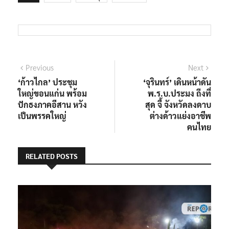
แนะแนว
Previous
Next
Previous
Next
post:
post:
‘ก้าวไกล’ ประชุม
‘จุรินทร์’ เดินหน้าดัน
เรื่อง
ใหญ่ขอนแก่น พร้อม
พ.ร.บ.ประมง ถึงที่
ปักธงภาคอีสาน หวัง
สุด จี้ จังหวัดลงดาบ
เป็นพรรคใหญ่
ต่างด้าวแย่งอาชีพ
คนไทย
RELATED POSTS