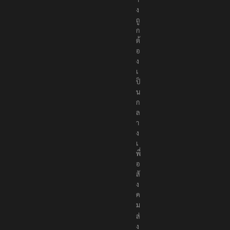
ง
ถู
ก
ต้
อ
ง
เ
ป็
น
ก
ล
า
ง
เ
พื่
อ
สั
ง
ค
ม
ส่
ง