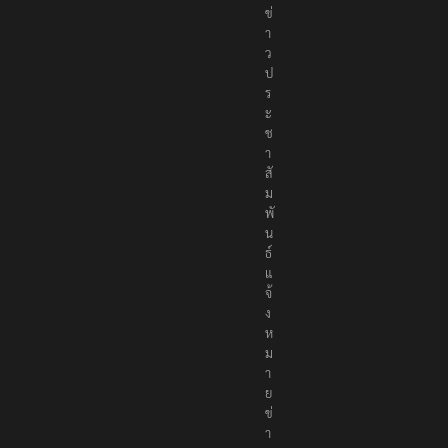
ข่
า
ว
ป
ร
ะ
ช
า
สั
ม
พั
น
ธ์
แ
จ้
ง
ห
ม
า
ย
ข่
า