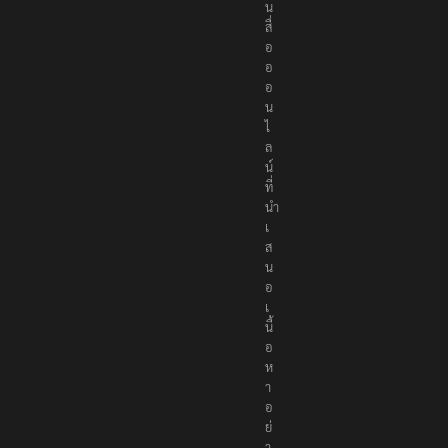
น
สื่
อ
อ
อ
น
ไ
ล
น์
ที่
นำ
เ
ส
น
อ
เ
นื้
อ
ห
า
อ
ย่
า