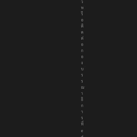
ว
ห
รื
อ
ติ
ด
ต่
อ
ก
อ
ง
บ
ร
ร
ณ
า
ธิ
ก
า
ร
ที่
e
d