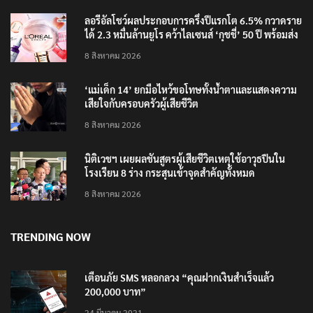
ลอรีอัลโชว์ผลประกอบการครึ่งปีแรกโต 6.5% กวาดราย
ได้ 2.3 หมื่นล้านยูโร คว้าไลเซนส์ ‘กุชชี่’ 50 ปี พร้อมส่ง
4 แบรนด์ใหม่บุกตลาดไทย
8 สิงหาคม 2026
‘แม่เด็ก 14’ ยกมือไหว้ขอโทษทั้งน้ำตาและแสดงความ
เสียใจกับครอบครัวผู้เสียชีวิต
8 สิงหาคม 2026
นิติเวชฯ เผยผลชันสูตรผู้เสียชีวิตเหตุใช้อาวุธปืนใน
โรงเรียน 8 ร่าง กระสุนเข้าจุดสำคัญทั้งหมด
8 สิงหาคม 2026
TRENDING NOW
เตือนภัย SMS หลอกลวง “คุณฝากเงินสำเร็จแล้ว
200,000 บาท”
24 มีนาคม 2021