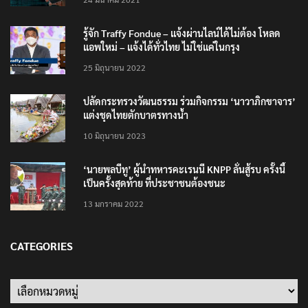
รู้จัก Traffy Fondue – แจ้งผ่านไลน์ได้ไม่ต้อง โหลด
แอพใหม่ – แจ้งได้ทั่วไทย ไม่ใช่แค่ในกรุง
25 มิถุนายน 2022
ปลัดกระทรวงวัฒนธรรม ร่วมกิจกรรม ‘นาวาภิกขาจาร’
แต่งชุดไทยตักบาตรทางน้ำ
10 มิถุนายน 2023
‘นายพลบีทู’ ผู้นำทหารคะเรนนี KNPP ลั่นสู้รบ ครั้งนี้
เป็นครั้งสุดท้าย ที่ประชาชนต้องชนะ
13 มกราคม 2022
CATEGORIES
Categories