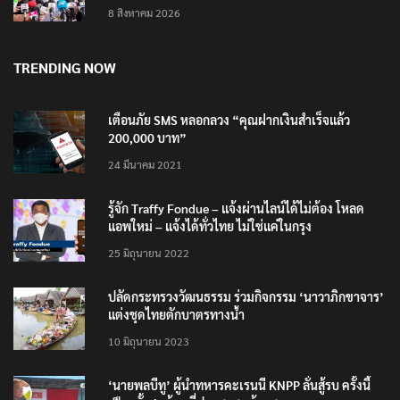
8 สิงหาคม 2026
TRENDING NOW
เตือนภัย SMS หลอกลวง “คุณฝากเงินสำเร็จแล้ว
200,000 บาท”
24 มีนาคม 2021
รู้จัก Traffy Fondue – แจ้งผ่านไลน์ได้ไม่ต้อง โหลด
แอพใหม่ – แจ้งได้ทั่วไทย ไม่ใช่แค่ในกรุง
25 มิถุนายน 2022
ปลัดกระทรวงวัฒนธรรม ร่วมกิจกรรม ‘นาวาภิกขาจาร’
แต่งชุดไทยตักบาตรทางน้ำ
10 มิถุนายน 2023
‘นายพลบีทู’ ผู้นำทหารคะเรนนี KNPP ลั่นสู้รบ ครั้งนี้