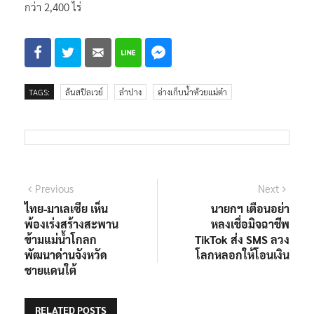
กว่า 2,400 ไร่
TAGS:
ล้นสปิลเวย์
ลำปาง
อ่างเก็บน้ำห้วยแม่ต๋า
แนะแนว
Previous
Next
Previous
Next
post:
post:
ไทย-มาเลเซีย เห็น
นายกฯ เตือนอย่า
เรื่อง
พ้องเร่งสร้างสะพาน
หลงเชื่อมิจฉาชีพ
ข้ามแม่น้ำโกลก
TikTok ส่ง SMS ลวง
พัฒนาด่านจังหวัด
โลกหลอกให้โอนเงิน
ชายแดนใต้
RELATED POSTS