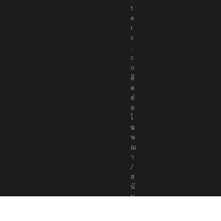
t
e
r
s
.
c
o
ติ
ด
ต่
อ
โ
ฆ
ษ
ณ
า
/
ส
นั
บ
ส
นุ