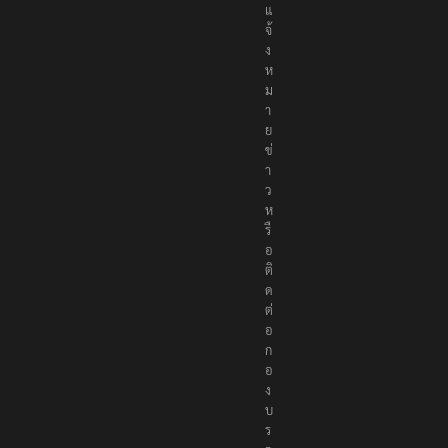
แ
จ้
ง
ห
ม
า
ย
ข่
า
ว
ห
รื
อ
ติ
ด
ต่
อ
ก
อ
ง
บ
ร