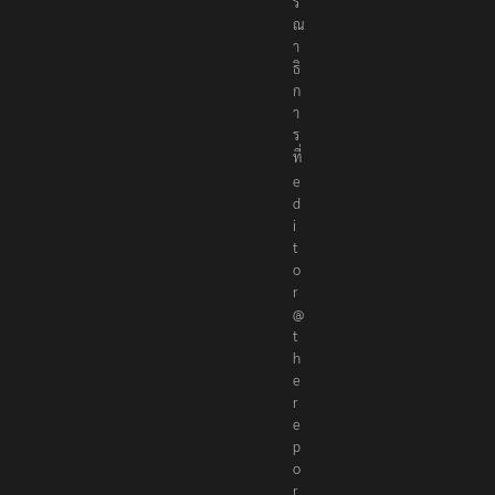
ร
ณ
า
ธิ
ก
า
ร
ที่
e
d
i
t
o
r
@
t
h
e
r
e
p
o
r