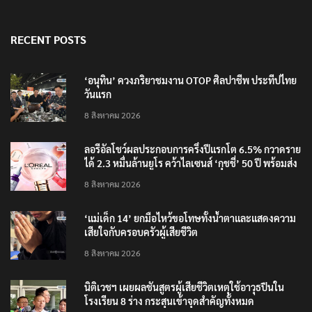
RECENT POSTS
‘อนุทิน’ ควงภริยาชมงาน OTOP ศิลปาชีพ ประทีปไทย
วันแรก
8 สิงหาคม 2026
ลอรีอัลโชว์ผลประกอบการครึ่งปีแรกโต 6.5% กวาดราย
ได้ 2.3 หมื่นล้านยูโร คว้าไลเซนส์ ‘กุชชี่’ 50 ปี พร้อมส่ง
4 แบรนด์ใหม่บุกตลาดไทย
8 สิงหาคม 2026
‘แม่เด็ก 14’ ยกมือไหว้ขอโทษทั้งน้ำตาและแสดงความ
เสียใจกับครอบครัวผู้เสียชีวิต
8 สิงหาคม 2026
นิติเวชฯ เผยผลชันสูตรผู้เสียชีวิตเหตุใช้อาวุธปืนใน
โรงเรียน 8 ร่าง กระสุนเข้าจุดสำคัญทั้งหมด