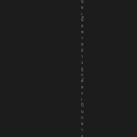
น
อ
เ
นื้
อ
ห
า
อ
ย่
า
ง
ถู
ก
ต้
อ
ง
เ
ป็
น
ก
ล
า
ง