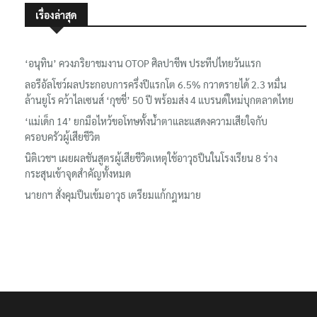
เรื่องล่าสุด
‘อนุทิน’ ควงภริยาชมงาน OTOP ศิลปาชีพ ประทีปไทยวันแรก
ลอรีอัลโชว์ผลประกอบการครึ่งปีแรกโต 6.5% กวาดรายได้ 2.3 หมื่น
ล้านยูโร คว้าไลเซนส์ ‘กุชชี่’ 50 ปี พร้อมส่ง 4 แบรนด์ใหม่บุกตลาดไทย
‘แม่เด็ก 14’ ยกมือไหว้ขอโทษทั้งน้ำตาและแสดงความเสียใจกับ
ครอบครัวผู้เสียชีวิต
นิติเวชฯ เผยผลชันสูตรผู้เสียชีวิตเหตุใช้อาวุธปืนในโรงเรียน 8 ร่าง
กระสุนเข้าจุดสำคัญทั้งหมด
นายกฯ สั่งคุมปืนเข้มอาวุธ เตรียมแก้กฎหมาย