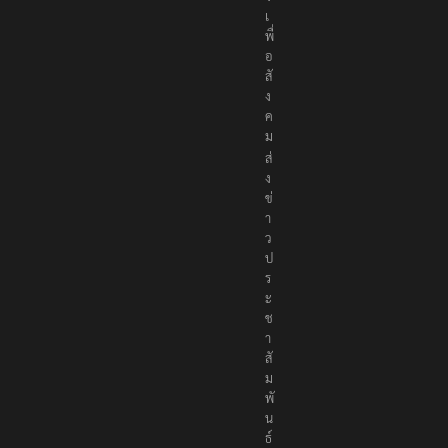
เ
พื่
อ
สั
ง
ค
ม
ส่
ง
ข่
า
ว
ป
ร
ะ
ช
า
สั
ม
พั
น
ธ์