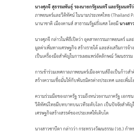
นางศุภจี สุธรรมพันธุ์ รองนายกรัฐมนตรี และรัฐมนตร
ภาพยนตร์และวีดิทัศน์ ในนามประเทศไทย (Thailand Pav
นานาชาติ เมืองคานส์ สาธารณรัฐฝรั่งเศส โดยมี
นางสาว
นางศุภจี กล่าวในพิธีเปิดว่า อุตสาหกรรมภาพยนตร์ และว
มูลค่าเพิ่มทางเศรษฐกิจ สร้างรายได้ และส่งเสริมการจ้าง
เป็นเครื่องมือสำคัญในการเผยแพร่อัตลักษณ์ วัฒนธร
การเข้าร่วมเทศกาลภาพยนตร์เมืองคานส์ถือเป็นก้าวสำค
สร้างความเชื่อมั่นให้กับพันธมิตรต่างประเทศ และเพิ่
ความร่วมมือของภาครัฐ รวมถึงหน่วยงานภาครัฐ เอกชน 
วีดิทัศน์ไทยมีบทบาทบนเวทีระดับโลก เป็นปัจจัยสำคัญ
เศรษฐกิจสร้างสรรค์ของประเทศให้เติบโต
นางสาวซาบีดา กล่าวว่า กระทรวงวัฒนธรรม (วธ.) กำห