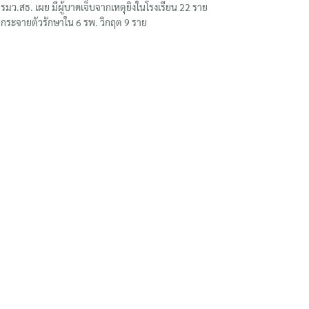
รมว.สธ. เผย มีผู้บาดเจ็บจากเหตุยิงในโรงเรียน 22 ราย
กระจายตัวรักษาใน 6 รพ. วิกฤต 9 ราย