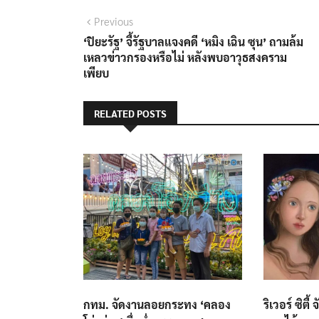
แนะแนว
Previous
Previous
post:
‘ปิยะรัฐ’ จี้รัฐบาลแจงคดี ‘หมิง เฉิน ซุน’ ถามล้ม
เรื่อง
เหลวข่าวกรองหรือไม่ หลังพบอาวุธสงคราม
เพียบ
RELATED POSTS
กทม. จัดงานลอยกระทง ‘คลอง
ริเวอร์ ซิตี