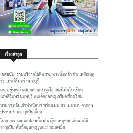
เรื่องล่าสุด
‘ยศชนัน’ ร่วมบริจาคโลหิต รพ. พระนั่งเกล้า ช่วยเหยื่อเหตุ
รร. เทพศิรินทร์ นนทบุรี
ตร. อยู่ระหว่างสอบสวนแรงจูงใจ เหตุยิงในโรงเรียน
เทพศิรินทร์ นนทบุรี พบเด็กก่อเหตุเครียดเรื่องเรียน
นายกฯ กลับเข้าทำเนียบฯ พร้อม ผบ.ตร.-ผบช.ก. คาดถก
ปราบปรามอาวุธปืนเถื่อน
โฆษก ตร. เผยผลสอบเบื้องต้น ผู้ก่อเหตุชอบเล่นเกมใช้
อาวุธปืน-ค้นข้อมูลเหตุรุนแรงก่อนลงมือ