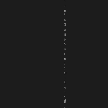
า
ว
ห
รื
อ
ติ
ด
ต่
อ
ก
อ
ง
บ
ร
ร
ณ
า
ธิ
ก
า
ร
ที่
e