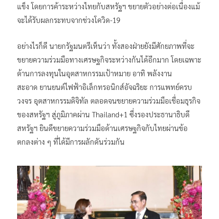
แข็ง โดยการค้าระหว่างไทยกับสหรัฐฯ ขยายตัวอย่างต่อเนื่องแม้
จะได้รับผลกระทบจากช่วงโควิด-19
อย่างไรก็ดี นายกรัฐมนตรีเห็นว่า ทั้งสองฝ่ายยังมีศักยภาพที่จะ
ขยายความร่วมมือทางเศรษฐกิจระหว่างกันได้อีกมาก โดยเฉพาะ
ด้านการลงทุนในอุตสาหกรรมเป้าหมาย อาทิ พลังงาน
สะอาด ยานยนต์ไฟฟ้าอิเล็กทรอนิกส์อัจฉริยะ การแพทย์ครบ
วงจร อุตสาหกรรมดิจิทัล ตลอดจนขยายความร่วมมือเชื่อมธุรกิจ
ของสหรัฐฯ สู่ภูมิภาคผ่าน Thailand+1 ซึ่งรองประธานาธิบดี
สหรัฐฯ ยินดีขยายความร่วมมือด้านเศรษฐกิจกับไทยผ่านข้อ
ตกลงต่าง ๆ ที่ได้มีการผลักดันร่วมกัน