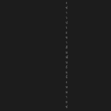
ง
ข่
า
ว
ป
ร
ะ
ช
า
สั
ม
พั
น
ธ์
แ
จ้
ง
ห
ม
า
ย
ข่