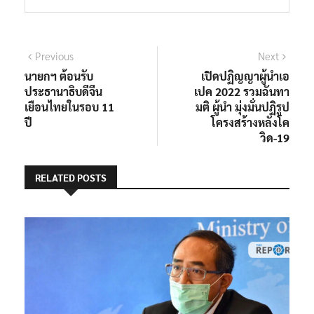
แนะแนว
Previous
Next
Previous
Next
post:
post:
นายกฯ ต้อนรับ
เปิดปฏิญญาผู้นำเอ
เรื่อง
ประธานาธิบดีจีน
เปค 2022 รวมฉันทา
เยือนไทยในรอบ 11
มติ ผู้นำ มุ่งมั่นปฏิรูป
ปี
โครงสร้างหลังโค
วิด-19
RELATED POSTS