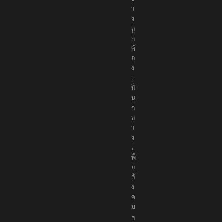
า
ง
ถู
ก
ต้
อ
ง
เ
ป็
น
ก
ล
า
ง
เ
พื่
อ
สั
ง
ค
ม
ส่