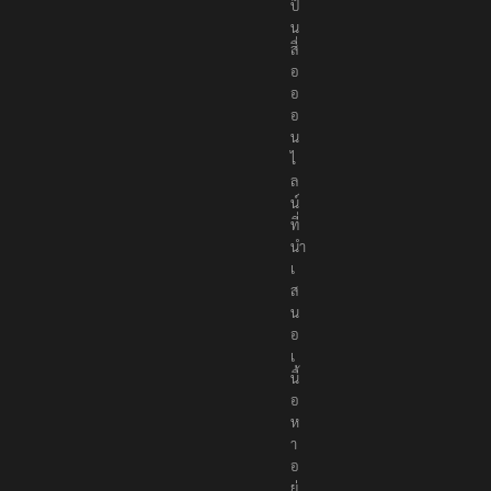
ป็
น
สื่
อ
อ
อ
น
ไ
ล
น์
ที่
นำ
เ
ส
น
อ
เ
นื้
อ
ห
า
อ
ย่