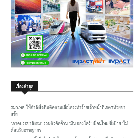
เรื่องล่าสุด
รมว.ทส. ให้กำลังใจทีมติดตามเสือโคร่งทำร้ายเจ้าหน้าที่เขตฯห้วยขา
แข้ง
‘ภาคประชาสังคม’ รวมตัวคัดค้าน ‘มิน ออง ไลง์’ เยือนไทย ขึงป้าย ‘ไม่
ต้อนรับอาชญากร’