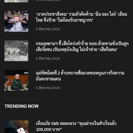
‘ภาคประชาสังคม’ รวมตัวคัดค้าน ‘มิน ออง ไลง์’ เยือน
ไทย ขึงป้าย ‘ไม่ต้อนรับอาชญากร’
6 สิงหาคม 2026
กรมอุทยานฯ ชี้ เสือโคร่งทำร้าย จนท.ห้วยขาแข้งเป็นลูก
เสือวัยซน เป็นเหตุบังเอิญ ไม่เข้าข่าย ‘เสือกินคน’
6 สิงหาคม 2026
แม่ทัพน้อยที่ 2 ย้ำบทบาทสื่อมวลชนหนุนภารกิจความ
มั่นคงชายแดน
6 สิงหาคม 2026
TRENDING NOW
เตือนภัย SMS หลอกลวง “คุณฝากเงินสำเร็จแล้ว
200,000 บาท”