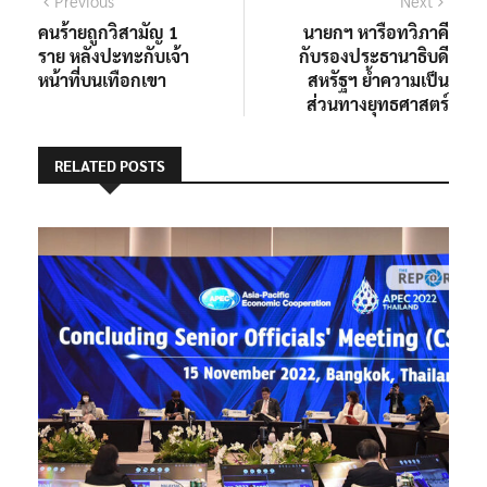
แนะแนว
Previous
Next
post:
post:
คนร้ายถูกวิสามัญ 1
นายกฯ หารือทวิภาคี
เรื่อง
ราย หลังปะทะกับเจ้า
กับรองประธานาธิบดี
หน้าที่บนเทือกเขา
สหรัฐฯ ย้ำความเป็น
ส่วนทางยุทธศาสตร์
RELATED POSTS