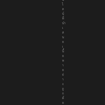
ไ
ล
น์
ที่
นำ
เ
ส
น
อ
เ
นื้
อ
ห
า
อ
ย่
า
ง
ถู
ก
ต้
อ