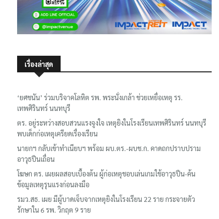
เรื่องล่าสุด
‘ยศชนัน’ ร่วมบริจาคโลหิต รพ. พระนั่งเกล้า ช่วยเหยื่อเหตุ รร.
เทพศิรินทร์ นนทบุรี
ตร. อยู่ระหว่างสอบสวนแรงจูงใจ เหตุยิงในโรงเรียนเทพศิรินทร์ นนทบุรี
พบเด็กก่อเหตุเครียดเรื่องเรียน
นายกฯ กลับเข้าทำเนียบฯ พร้อม ผบ.ตร.-ผบช.ก. คาดถกปราบปราม
อาวุธปืนเถื่อน
โฆษก ตร. เผยผลสอบเบื้องต้น ผู้ก่อเหตุชอบเล่นเกมใช้อาวุธปืน-ค้น
ข้อมูลเหตุรุนแรงก่อนลงมือ
รมว.สธ. เผย มีผู้บาดเจ็บจากเหตุยิงในโรงเรียน 22 ราย กระจายตัว
รักษาใน 6 รพ. วิกฤต 9 ราย