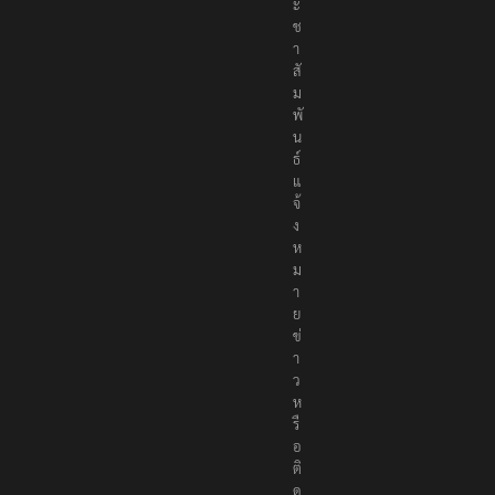
ะ
ช
า
สั
ม
พั
น
ธ์
แ
จ้
ง
ห
ม
า
ย
ข่
า
ว
ห
รื
อ
ติ
ด