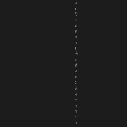
ง
เ
ป็
น
ก
ล
า
ง
เ
พื่
อ
สั
ง
ค
ม
ส่
ง
ข่
า
ว
ป
ร