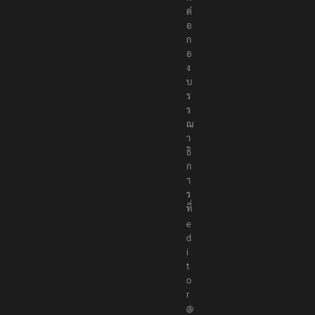
ต่
อ
ก
อ
ง
บ
ร
ร
ณ
า
ธิ
ก
า
ร
ที่
e
d
i
t
o
r
@