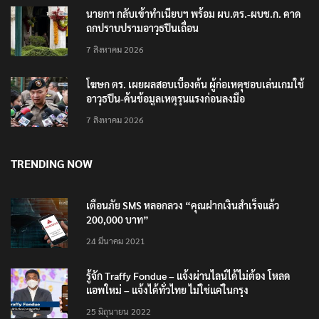
นายกฯ กลับเข้าทำเนียบฯ พร้อม ผบ.ตร.-ผบช.ก. คาด
ถกปราบปรามอาวุธปืนเถื่อน
7 สิงหาคม 2026
โฆษก ตร. เผยผลสอบเบื้องต้น ผู้ก่อเหตุชอบเล่นเกมใช้
อาวุธปืน-ค้นข้อมูลเหตุรุนแรงก่อนลงมือ
7 สิงหาคม 2026
TRENDING NOW
เตือนภัย SMS หลอกลวง “คุณฝากเงินสำเร็จแล้ว
200,000 บาท”
24 มีนาคม 2021
รู้จัก Traffy Fondue – แจ้งผ่านไลน์ได้ไม่ต้อง โหลด
แอพใหม่ – แจ้งได้ทั่วไทย ไม่ใช่แค่ในกรุง
25 มิถุนายน 2022