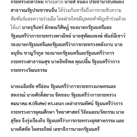
กระทรวงกลาโหม
พร้อมด้วย
นายสี จิ้นผิง ประธานาธิบดีแห่ง
สาธารณรัฐประชาชนจีน
ได้ร่วมกันหารือถึงการกระชับความ
สัมพันธ์และความร่วมมือ โดยฝ่ายไทยมีบุคคลสำคัญเข้าร่วมด้วย
ได้แก่
นายจุรินทร์ ลักษณวิศิษฏ์ รองนายกรัฐมนตรีและ
รัฐมนตรีว่าการกระทรวงพาณิชย์ นายสุพัฒนพงษ์ พันธ์มีเชาว์
รองนายกรัฐมนตรีและรัฐมนตรีว่าการกระทรวงพลังงาน นาย
อนุทิน ชาญวีรกูล รองนายกรัฐมนตรีและรัฐมนตรีว่าการ
กระทรวงสาธารณสุข นายอิทธิพล คุณปลื้ม รัฐมนตรีว่าการ
กระทรวงวัฒนธรรม
นายเฉลิมชัย ศรีอ่อน รัฐมนตรีว่าการกระทรวงเกษตรและ
สหกรณ์ นายศักดิ์สยาม ชิดชอบ รัฐมนตรีว่าการกระทรวง
คมนาคม ศ.(พิเศษ) ดร.เอนก เหล่าธรรมทัศน์ รัฐมนตรีว่าการ
กระทรวงการอุดมศึกษา วิทยาศาสตร์ วิจัยและนวัตกรรม นาย
สุริยะ จึงรุ่งเรืองกิจ รัฐมนตรีว่าการกระทรวงอุตสาหกรรม และ
นายดิสทัต โหตระกิตย์ เลขาธิการนายกรัฐมนตรี