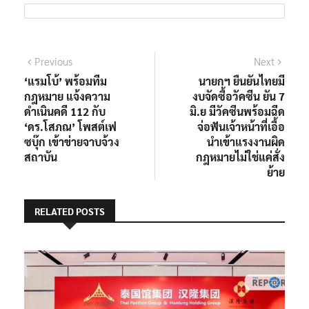
แนะแนว
Previous
Next
Previous
Next
post:
post:
‘แรมโบ้’ พร้อมทีม
นายกฯ ยืนยันไทยมี
เรื่อง
กฎหมาย แจ้งความ
งบจัดซื้อวัคซีน ยัน 7
ดำเนินคดี 112 กับ
มิ.ย มีวัคซีนพร้อมฉีด
‘ดร.โสภณ’ โพสต์เฟ
จ่อฟันเจ้าหน้าที่เอื้อ
ซบุ๊ก เข้าข่ายจาบจ้วง
นำเข้าแรงงานผิด
สถาบัน
กฎหมายไม่ใช่แค่สั่ง
ย้าย
RELATED POSTS