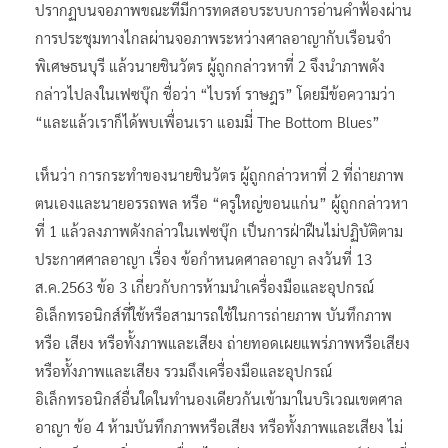
ปรากฏบนจอภาพขณะที่มีการทดสอบระบบการอ่านคำฟ้องผ่าน
การประชุมทางไกลผ่านจอภาพระหว่างศาลอาญากับเรือนจำ
พิเศษธนบุรี แล้วนายชินวัตร ผู้ถูกกล่าวหาที่ 2 จึงนำภาพดัง
กล่าวไปลงในเฟซบุ๊ก ชื่อว่า “ไบรท์ ราษฎร” โดยมีข้อความว่า
“และแล้วเราก็ได้พบเพื่อนเรา แอมมี่ The Bottom Blues”
เห็นว่า การกระทำของนายชินวัตร ผู้ถูกกล่าวหาที่ 2 ที่ถ่ายภาพ
ตนเองและนายอรรถพล หรือ “ครูใหญ่ขอนแก่น” ผู้ถูกกล่าวหา
ที่ 1 แล้วลงภาพดังกล่าวในเฟซบุ๊ก เป็นการฝ่าฝืนไม่ปฏิบัติตาม
ประกาศศาลอาญา เรื่อง ข้อกำหนดศาลอาญา ลงวันที่ 13
ส.ค.2563 ข้อ 3 เกี่ยวกับการห้ามนำเครื่องมือและอุปกรณ์
อิเล็กทรอนิกส์ที่ใช้หรือสามารถใช้ในการถ่ายภาพ บันทึกภาพ
หรือ เสียง หรือทั้งภาพและเสียง ถ่ายทอดเผยแพร่ภาพหรือเสียง
หรือทั้งภาพและเสียง รวมถึงเครื่องมือและอุปกรณ์
อิเล็กทรอนิกส์อื่นใดในทำนองเดียวกันเข้ามาในบริเวณเขตศาล
อาญา ข้อ 4 ห้ามบันทึกภาพหรือเสียง หรือทั้งภาพและเสียง ไม่