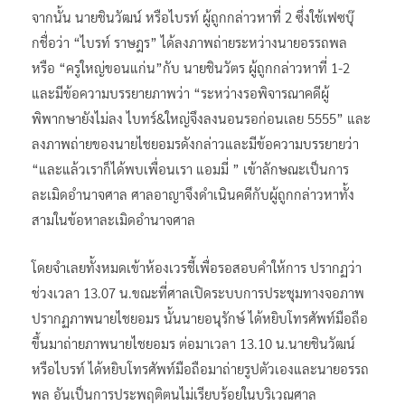
จากนั้น นายชินวัฒน์ หรือไบรท์ ผู้ถูกกล่าวหาที่ 2 ซึ่งใช้เฟซบุ๊
กชื่อว่า “ไบรท์ ราษฎร” ได้ลงภาพถ่ายระหว่างนายอรรถพล
หรือ “ครูใหญ่ขอนแก่น”กับ นายชินวัตร ผู้ถูกกล่าวหาที่ 1-2
และมีข้อความบรรยายภาพว่า “ระหว่างรอพิจารณาคดีผู้
พิพากษายังไม่ลง ไบทร์&ใหญ่จึงลงนอนรอก่อนเลย 5555” และ
ลงภาพถ่ายของนายไชยอมรดังกล่าวและมีข้อความบรรยายว่า
“และแล้วเราก็ได้พบเพื่อนเรา แอมมี่ ” เข้าลักษณะเป็นการ
ละเมิดอำนาจศาล ศาลอาญาจึงดำเนินคดีกับผู้ถูกกล่าวหาทั้ง
สามในข้อหาละเมิดอำนาจศาล
โดยจำเลยทั้งหมดเข้าห้องเวรชี้เพื่อรอสอบคำให้การ ปรากฏว่า
ช่วงเวลา 13.07 น.ขณะที่ศาลเปิดระบบการประชุมทางจอภาพ
ปรากฏภาพนายไชยอมร นั้นนายอนุรักษ์ ได้หยิบโทรศัพท์มือถือ
ขึ้นมาถ่ายภาพนายไชยอมร ต่อมาเวลา 13.10 น.นายชินวัฒน์
หรือไบรท์ ได้หยิบโทรศัพท์มือถือมาถ่ายรูปตัวเองและนายอรรถ
พล อันเป็นการประพฤติตนไม่เรียบร้อยในบริเวณศาล