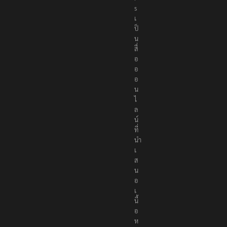
s
เ
ป็
น
สื่
อ
อ
อ
น
ไ
ล
น์
ที่
นำ
เ
ส
น
อ
เ
นื้
อ
ห