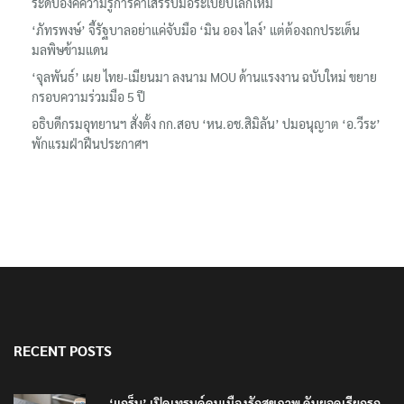
ระดับองค์ความรู้การค้าเสรีรับมือระเบียบโลกใหม่
‘ภัทรพงษ์’ จี้รัฐบาลอย่าแค่จับมือ ‘มิน ออง ไลง์’ แต่ต้องถกประเด็น
มลพิษข้ามแดน
‘จุลพันธ์’ เผย ไทย-เมียนมา ลงนาม MOU ด้านแรงงาน ฉบับใหม่ ขยาย
กรอบความร่วมมือ 5 ปี
อธิบดีกรมอุทยานฯ​ สั่งตั้ง กก.สอบ ‘หน.อช.สิมิลัน’ ปมอนุญาต ‘อ.วีระ’
พักแรมฝ่าฝืนประกาศฯ
RECENT POSTS
‘แกร็บ’ เปิดเทรนด์คนเมืองรักสุขภาพ ดันยอดเรียกรถ