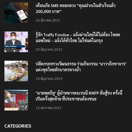
เตือนภัย SMS หลอกลวง “คุณฝากเงินสำเร็จแล้ว
200,000 บาท”
24 มีนาคม 2021
รู้จัก Traffy Fondue – แจ้งผ่านไลน์ได้ไม่ต้อง โหลด
แอพใหม่ – แจ้งได้ทั่วไทย ไม่ใช่แค่ในกรุง
25 มิถุนายน 2022
ปลัดกระทรวงวัฒนธรรม ร่วมกิจกรรม ‘นาวาภิกขาจาร’
แต่งชุดไทยตักบาตรทางน้ำ
10 มิถุนายน 2023
‘นายพลบีทู’ ผู้นำทหารคะเรนนี KNPP ลั่นสู้รบ ครั้งนี้
เป็นครั้งสุดท้าย ที่ประชาชนต้องชนะ
13 มกราคม 2022
CATEGORIES