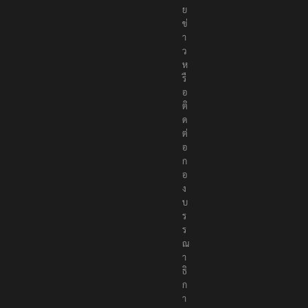
ย
ข่
า
ว
ห
รื
อ
ติ
ด
ต่
อ
ก
อ
ง
บ
ร
ร
ณ
า
ธิ
ก
า