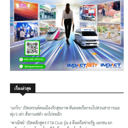
เรื่องล่าสุด
‘แกร็บ’ เปิดเทรนด์คนเมืองรักสุขภาพ ดันยอดเรียกรถไปสวนสาธารณะ
พุ่ง 5 เท่า สั่งกาแฟดำ-อกไก่ทะลัก
‘พาณิชย์’ เปิดหลักสูตร FTA Club รุ่น 4 ดึงเครือข่ายรัฐ-เอกชน ยก