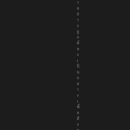
า
อ
ย่
า
ง
ถู
ก
ต้
อ
ง
เ
ป็
น
ก
ล
า
ง
เ
พื่
อ
สั
ง
ค