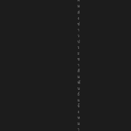
ม
ส่
ง
ข่
า
ว
ป
ร
ะ
ช
า
สั
ม
พั
น
ธ์
แ
จ้
ง
ห
ม
า