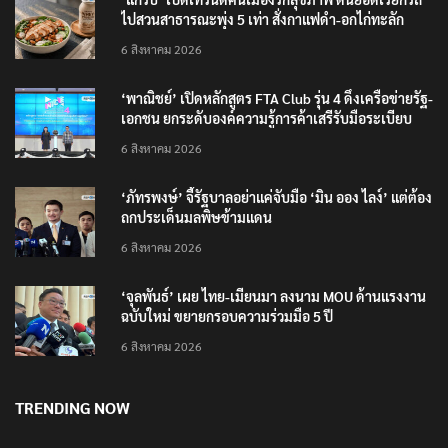
ไปสวนสาธารณะพุ่ง 5 เท่า สั่งกาแฟดำ-อกไก่ทะลัก
6 สิงหาคม 2026
‘พาณิชย์’ เปิดหลักสูตร FTA Club รุ่น 4 ดึงเครือข่ายรัฐ-
เอกชน ยกระดับองค์ความรู้การค้าเสรีรับมือระเบียบ
โลกใหม่
6 สิงหาคม 2026
‘ภัทรพงษ์’ จี้รัฐบาลอย่าแค่จับมือ ‘มิน ออง ไลง์’ แต่ต้อง
ถกประเด็นมลพิษข้ามแดน
6 สิงหาคม 2026
‘จุลพันธ์’ เผย ไทย-เมียนมา ลงนาม MOU ด้านแรงงาน
ฉบับใหม่ ขยายกรอบความร่วมมือ 5 ปี
6 สิงหาคม 2026
TRENDING NOW