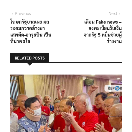
แนะแนว
Previous
Next
Previous
Next
post:
post:
โฆษกรัฐบาลเผย ผล
เตือน Fake news –
เรื่อง
ระดมกวาดล้างยา
ลงทะเบียนรับเงิน
เสพติด-อาวุธปืน เป็น
จากรัฐ 5 หมื่นช่วยผู้
ที่น่าพอใจ
ว่างงาน
RELATED POSTS