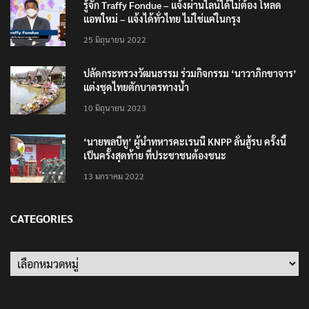
รู้จัก Traffy Fondue – แจ้งผ่านไลน์ได้ไม่ต้อง โหลด
แอพใหม่ – แจ้งได้ทั่วไทย ไม่ใช่แค่ในกรุง
25 มิถุนายน 2022
ปลัดกระทรวงวัฒนธรรม ร่วมกิจกรรม ‘นาวาภิกขาจาร’
แต่งชุดไทยตักบาตรทางน้ำ
10 มิถุนายน 2023
‘นายพลบีทู’ ผู้นำทหารคะเรนนี KNPP ลั่นสู้รบ ครั้งนี้
เป็นครั้งสุดท้าย ที่ประชาชนต้องชนะ
13 มกราคม 2022
CATEGORIES
Categories