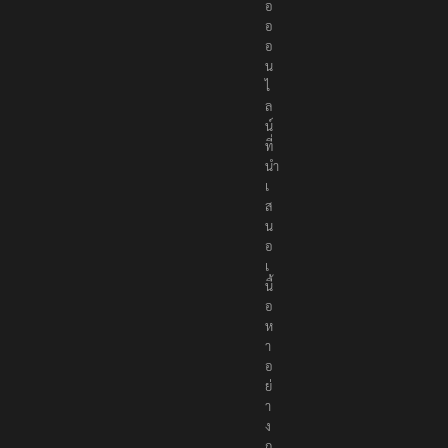
อ
อ
อ
น
ไ
ล
น์
ที่
นำ
เ
ส
น
อ
เ
นื้
อ
ห
า
อ
ย่
า
ง
ถู