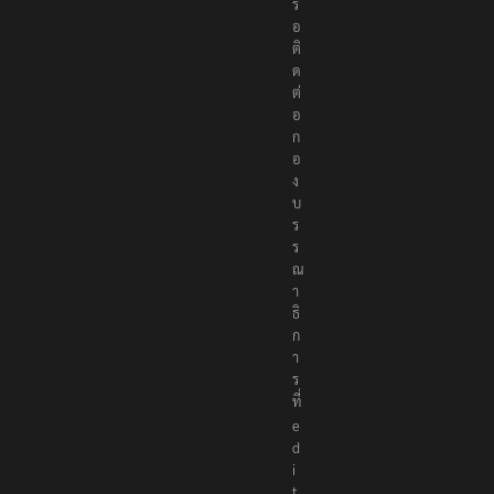
รื
อ
ติ
ด
ต่
อ
ก
อ
ง
บ
ร
ร
ณ
า
ธิ
ก
า
ร
ที่
e
d
i
t