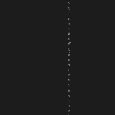
ว
ป
ร
ะ
ช
า
สั
ม
พั
น
ธ์
แ
จ้
ง
ห
ม
า
ย
ข่
า
ว
ห