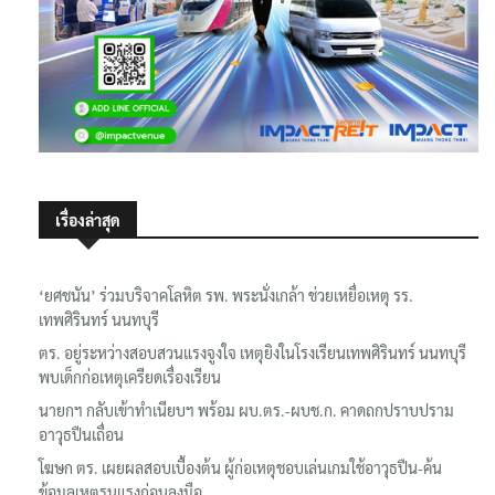
เรื่องล่าสุด
‘ยศชนัน’ ร่วมบริจาคโลหิต รพ. พระนั่งเกล้า ช่วยเหยื่อเหตุ รร.
เทพศิรินทร์ นนทบุรี
ตร. อยู่ระหว่างสอบสวนแรงจูงใจ เหตุยิงในโรงเรียนเทพศิรินทร์ นนทบุรี
พบเด็กก่อเหตุเครียดเรื่องเรียน
นายกฯ กลับเข้าทำเนียบฯ พร้อม ผบ.ตร.-ผบช.ก. คาดถกปราบปราม
อาวุธปืนเถื่อน
โฆษก ตร. เผยผลสอบเบื้องต้น ผู้ก่อเหตุชอบเล่นเกมใช้อาวุธปืน-ค้น
ข้อมูลเหตุรุนแรงก่อนลงมือ