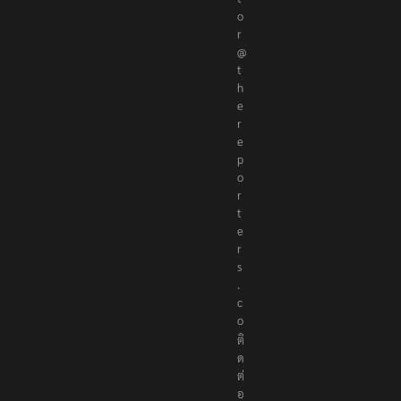
o
r
@
t
h
e
r
e
p
o
r
t
e
r
s
.
c
o
ติ
ด
ต่
อ