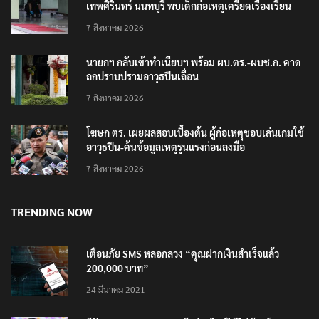
เทพศิรินทร์ นนทบุรี พบเด็กก่อเหตุเครียดเรื่องเรียน
7 สิงหาคม 2026
นายกฯ กลับเข้าทำเนียบฯ พร้อม ผบ.ตร.-ผบช.ก. คาด
ถกปราบปรามอาวุธปืนเถื่อน
7 สิงหาคม 2026
โฆษก ตร. เผยผลสอบเบื้องต้น ผู้ก่อเหตุชอบเล่นเกมใช้
อาวุธปืน-ค้นข้อมูลเหตุรุนแรงก่อนลงมือ
7 สิงหาคม 2026
TRENDING NOW
เตือนภัย SMS หลอกลวง “คุณฝากเงินสำเร็จแล้ว
200,000 บาท”
24 มีนาคม 2021