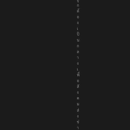
ก
ต้
อ
ง
เ
ป็
น
ก
ล
า
ง
เ
พื่
อ
สั
ง
ค
ม
ส่
ง
ข่
า