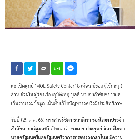
ศธ.เปิดศูนย์ ‘MOE Safety Center’ 8 เดือน มียอดผู้ใช้ทะลุ 1
ล้าน ส่วนใหญ่ร้องเรื่องอุบัติเหตุ-บูลลี่ นายกฯกำชับขยายผล
เก็บรวบรวมข้อมูล เน้นย้ำแก้ไขปัญหารวดเร็วมีประสิทธิภาพ
วันนี้ (29 ต.ค. 65)
นางสาวรัชดา ธนาดิเรก รองโฆษกประจำ
สำนักนายกรัฐมนตรี
เปิดเผยว่า
พลเอก ประยุทธ์ จันทร์โอชา
นายกรัฐมนตรีและรัฐมนตรีว่าการกระทรวงกลาโหม
มีความ