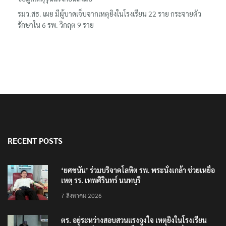
รมว.สธ. เผย มีผู้บาดเจ็บจากเหตุยิงในโรงเรียน 22 ราย กระจายตัว
รักษาใน 6 รพ. วิกฤต 9 ราย
RECENT POSTS
‘ยศชนัน’ ร่วมบริจาคโลหิต รพ. พระนั่งเกล้า ช่วยเหยื่อ
เหตุ รร. เทพศิรินทร์ นนทบุรี
7 สิงหาคม 2026
ตร. อยู่ระหว่างสอบสวนแรงจูงใจ เหตุยิงในโรงเรียน